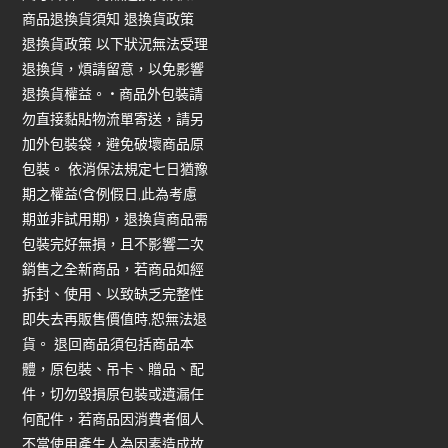
商品退換貨須知 退換貨政策
退換貨政策 以下狀況無法受理
退換貨，煩請留意，以免影響
退換貨權益。 • 商品外包裝請
勿直接黏貼物流單寄送，請另
加外包裝袋，避免破壞商品原
包裝。 依消保法規定七日猶豫
期之權益(含例假日,此為考慮
期並非試用期)，退換貨商品需
包裝完好無損，且不影響二次
銷售之全新商品，若商品如經
拆封、使用、以致缺乏完整性
即失去再販售價值時,恕無法退
貨。 退回商品須包括商品本
體，原包裝、吊卡、贈品、配
件，切勿毀損原包裝或遺漏任
何配件，若商品因消費者個人
不當使用產生人為因素造成故