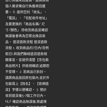
個人需求需自行負擔來回運
費。 6. 提供您的「姓名」、
「電話」、「宅配收件地址」
及要更換的「商品名稱/ 尺
寸/顏色」,待收到商品並確認
無誤後會再為您寄出換貨商
品。 退貨退款流程 退貨退款
流程 1. 收到商品的7日內(含例
假日),與我們聯絡退貨退款相
關事宜。並提供清楚【含包裝
商品照片】供檢視確認,逾期恕
不受理。 2. 若商品已拆封，
請將商品放回原包裝內,並於外
包裝寫上【姓名】、【官網退
貨】字樣以便確認。 3. 預計
收到退貨後5-7個工作日內，
NLF 確認商品無誤後,將處理