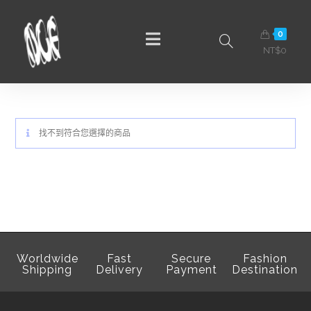
0
NT$
0
找不到符合您選擇的商品
Worldwide
Fast
Secure
Fashion
Shipping
Delivery
Payment
Destination