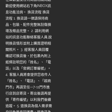
歡迎使用網站右下角INBOX訊
息功能洽詢。 換貨流程 換貨
流程 1. 換貨請一律請保持商
品、包裝、配件完整無刮傷損
壞及贈品完整。 2. 請利用網
站的訊息功能聯絡客服人員,說
明換貨情形並附上購買證明相
關照片。 3. 經客服人員回覆
確認可換貨後，於包裹內附上
紙條註明您的「姓名」、「電
話」以及「官網訂單編號」。
4. 客服人員將會提供您收件人
「姓名」、「電話」、「超商
門市」再請至任—7-11門市進
行店到店寄貨。寄出後請再提
供「寄件編號」以利我們後續
追蹤。 5. 退換貨為個人需求需
自行負擔來回運費。退換貨為