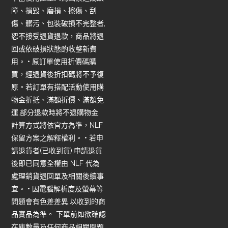
障、損毀、磨損、擦傷、刮
傷、髒污、包裝破損不完整者,
恕不接受退貨退款，商品將退
回或依破損狀態酌收整新費
用。 • 原訂單使用折價碼購
買，經退貨後折扣碼將不予復
原。若訂單有搭配活動使用購
物金折抵、滿額折價、滿額免
運,部分退款時將不退購物金,
計算方式將依官方為準，NLF
保留方案之解釋權利。 • 若申
請退貨者(已收到貨),申請退貨
後即已同意全權由 NLF 代為
處理銷貨退回單及相關後續事
宜。 • 因電腦解析度及螢幕等
問題會有色差差異,以收到的商
品實品為準。 下單前如欲確認
在庫數量及任何商品相關問題