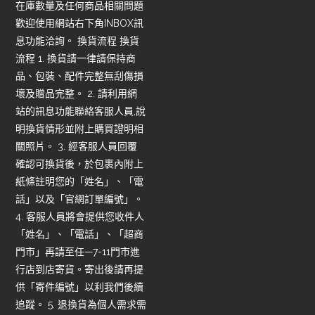
在庫數量及任何商品相關問題
歡迎使用網站右下角INBOX訊
息功能洽詢。 換貨流程 換貨
流程 1. 換貨請一律請保持商
品、包裝、配件完整無刮傷損
壞及贈品完整。 2. 請利用網
站的訊息功能聯絡客服人員,說
明換貨情形並附上購買證明相
關照片。 3. 經客服人員回覆
確認可換貨後，於包裹內附上
紙條註明您的「姓名」、「電
話」以及「官網訂單編號」。
4. 客服人員將會提供您收件人
「姓名」、「電話」、「超商
門市」再請至任—7-11門市進
行店到店寄貨。寄出後請再提
供「寄件編號」以利我們後續
追蹤。 5. 退換貨為個人需求需