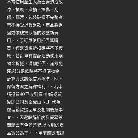
不當使用產生人為因素造成故
障、損毀、磨損、擦傷、刮
傷、髒污、包裝破損不完整者,
恕不接受退貨退款，商品將退
回或依破損狀態酌收整新費
用。 • 原訂單使用折價碼購
買，經退貨後折扣碼將不予復
原。若訂單有搭配活動使用購
物金折抵、滿額折價、滿額免
運,部分退款時將不退購物金,
計算方式將依官方為準，NLF
保留方案之解釋權利。 • 若申
請退貨者(已收到貨),申請退貨
後即已同意全權由 NLF 代為
處理銷貨退回單及相關後續事
宜。 • 因電腦解析度及螢幕等
問題會有色差差異,以收到的商
品實品為準。 下單前如欲確認