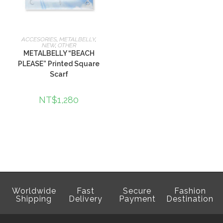
加入購物車
ACCESORIES
,
METALBELLY
,
NEW
,
OTHER
METALBELLY “BEACH
PLEASE” Printed Square
Scarf
NT$
1,280
Worldwide
Fast
Secure
Fashion
Shipping
Delivery
Payment
Destination