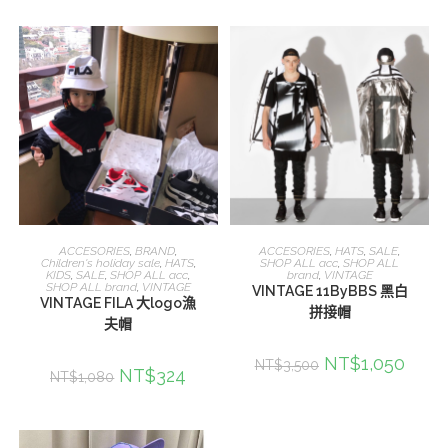
加入購物車
加入購物車
ACCESORIES
,
BRAND
,
ACCESORIES
,
HATS
,
SALE
,
Children's holiday sale
,
HATS
,
SHOP ALL acc
,
SHOP ALL
KIDS
,
SALE
,
SHOP ALL acc
,
brand
,
VINTAGE
SHOP ALL brand
,
VINTAGE
VINTAGE 11ByBBS 黑白
VINTAGE FILA 大logo漁
拼接帽
夫帽
NT$
1,050
NT$
3,500
NT$
324
NT$
1,080