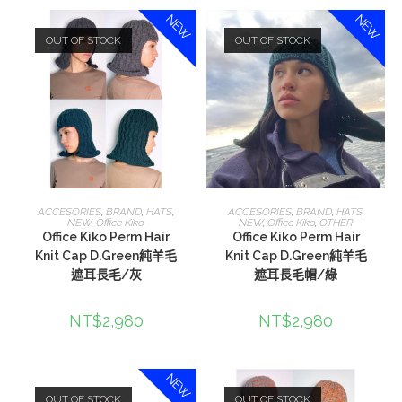
NEW
NEW
OUT OF STOCK
OUT OF STOCK
選擇規格
選擇規格
ACCESORIES
,
BRAND
,
HATS
,
ACCESORIES
,
BRAND
,
HATS
,
NEW
,
Office Kiko
NEW
,
Office Kiko
,
OTHER
Office Kiko Perm Hair
Office Kiko Perm Hair
Knit Cap D.Green純羊毛
Knit Cap D.Green純羊毛
遮耳長毛/灰
遮耳長毛帽/綠
NT$
2,980
NT$
2,980
NEW
OUT OF STOCK
OUT OF STOCK