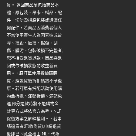
貨。 退回商品須包括商品本
體，原包裝、吊卡、贈品、配
件，切勿毀損原包裝或遺漏任
何配件，若商品因消費者個人
不當使用產生人為因素造成故
障、損毀、磨損、擦傷、刮
傷、髒污、包裝破損不完整者,
恕不接受退貨退款，商品將退
回或依破損狀態酌收整新費
用。 • 原訂單使用折價碼購
買，經退貨後折扣碼將不予復
原。若訂單有搭配活動使用購
物金折抵、滿額折價、滿額免
運,部分退款時將不退購物金,
計算方式將依官方為準，NLF
保留方案之解釋權利。 • 若申
請退貨者(已收到貨),申請退貨
後即已同意全權由 NLF 代為