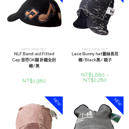
加入購物車
選擇規格
HATS
,
NEW
,
NLF
HATS
,
NEW
,
NLF
NLF Band-aid Fitted
Lace Bunny hat蕾絲長耳
Cap 音符OK蹦 針織全封
帽/Black黑/ 親子
帽/黑
NT$
1,680
–
NT$
2,280
NT$
1,980
NEW
NEW