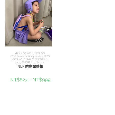
選擇規格
ACCESORIES
,
BRAND
,
Children's holiday sale
,
HATS
,
KIDS
,
NLF
,
SALE
,
SHOP ALL
acc
,
SHOP ALL brand
NLF 防寒露營帽
NT$
623
–
NT$
999