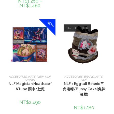
NT$
1,280
–
NT$
1,480
NEW
OUT OF STOCK
選擇規格
選擇規格
ACCESORIES
,
HATS
,
NEW
,
NLF
,
ACCESORIES
,
BRAND
,
HATS
,
OTHER
NLF
NLF Magician Headscarf
NLF x Eggtall Beanie三
&Tube 頭巾/肚兜
角毛帽/Bunny Cake(兔神
蛋糕)
NT$
2,490
NT$
1,280