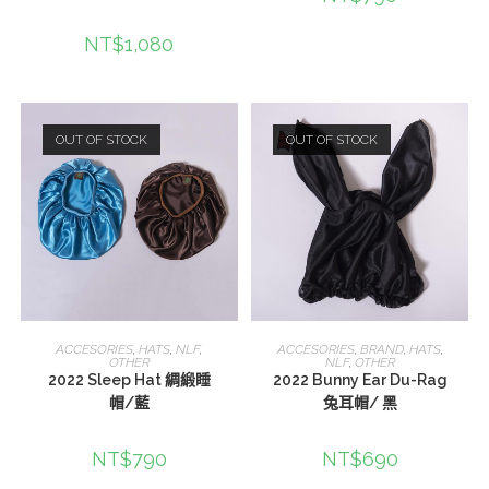
NT$
1,080
OUT OF STOCK
OUT OF STOCK
查看內容
查看內容
ACCESORIES
,
HATS
,
NLF
,
ACCESORIES
,
BRAND
,
HATS
,
OTHER
NLF
,
OTHER
2022 Sleep Hat 綢緞睡
2022 Bunny Ear Du-Rag
帽/藍
兔耳帽/ 黑
NT$
790
NT$
690