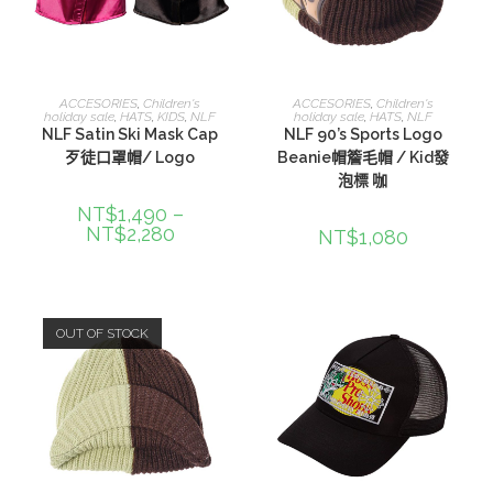
選擇規格
查看內容
ACCESORIES
,
Children's
ACCESORIES
,
Children's
holiday sale
,
HATS
,
KIDS
,
NLF
holiday sale
,
HATS
,
NLF
NLF Satin Ski Mask Cap
NLF 90’s Sports Logo
歹徒口罩帽/ Logo
Beanie帽簷毛帽 / Kid發
泡標 咖
NT$
1,490
–
NT$
2,280
NT$
1,080
OUT OF STOCK