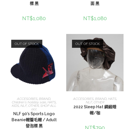
標 黑
面 黑
NT$
1,080
NT$
1,080
OUT OF STOCK
OUT OF STOCK
查看內容
查看內容
ACCESORIES
,
BRAND
,
ACCESORIES
,
BRAND
,
HATS
,
Children's holiday sale
,
HATS
,
NLF
,
OTHER
KIDS
,
NLF
,
OTHER
,
SHOP ALL
2022 Sleep Hat 綢緞睡
acc
帽/咖
NLF 90’s Sports Logo
Beanie帽簷毛帽 / Adult
發泡標 黑
NT$
790