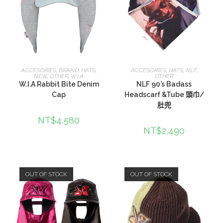
查看內容
選擇規格
ACCESORIES
,
BRAND
,
HATS
,
ACCESORIES
,
HATS
,
NLF
,
NEW
,
OTHER
,
W.I.A
OTHER
W.I.A Rabbit Bite Denim
NLF 90’s Badass
Cap
Headscarf &Tube 頭巾/
肚兜
NT$
4,580
NT$
2,490
OUT OF STOCK
OUT OF STOCK