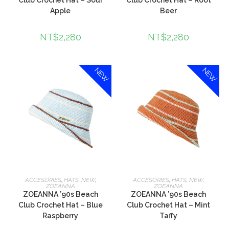
Club Crochet Hat – Sour
Club Crochet Hat – Root
Apple
Beer
NT$
2,280
NT$
2,280
NEW
NEW
加入購物車
加入購物車
ACCESORIES
,
HATS
,
NEW
,
ACCESORIES
,
HATS
,
NEW
,
ZOEANNA
ZOEANNA
ZOEANNA ’90s Beach
ZOEANNA ’90s Beach
Club Crochet Hat – Blue
Club Crochet Hat – Mint
Raspberry
Taffy