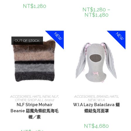
NT$
1,280
NT$
1,280
–
NT$
1,480
NEW
NEW
OUT OF STOCK
選擇規格
選擇規格
ACCESORIES
,
HATS
,
NEW
,
NLF
,
ACCESORIES
,
BRAND
,
HATS
,
OTHER
,
SHOP ALL brand
NEW
,
W.I.A
NLF Stripe Mohair
W.I.A Lazy Balaclava 蝴
Beanie 惡魔角條紋馬海毛
蝶結兔耳面罩
帽／素
NT$
4,680