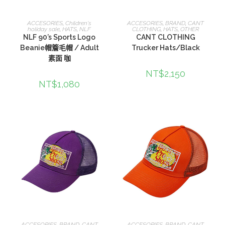
查看內容
加入購物車
ACCESORIES
,
Children's
ACCESORIES
,
BRAND
,
CANT
holiday sale
,
HATS
,
NLF
CLOTHING
,
HATS
,
OTHER
NLF 90’s Sports Logo
CANT CLOTHING
Beanie帽簷毛帽 / Adult
Trucker Hats/Black
素面 咖
NT$
2,150
NT$
1,080
加入購物車
加入購物車
ACCESORIES
,
BRAND
,
CANT
ACCESORIES
,
BRAND
,
CANT