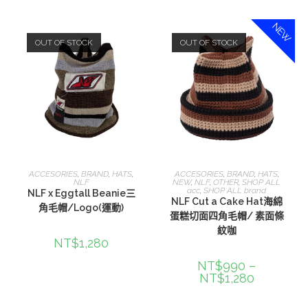
NEW
OUT OF STOCK
OUT OF STOCK
選擇規格
選擇規格
ACCESORIES
,
BRAND
,
HATS
,
ACCESORIES
,
BRAND
,
HATS
,
NLF
NEW
,
NLF
,
OTHER
,
SHOP ALL
acc
,
SHOP ALL brand
NLF x Eggtall Beanie三
NLF Cut a Cake Hat海綿
角毛帽/Logo(運動)
蛋糕切面四角毛帽/ 素面條
紋咖
NT$
1,280
NT$
990
–
NT$
1,280