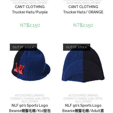
CLOTHING
,
HATS
,
OTHER
CLOTHING
,
HATS
,
OTHER
CANT CLOTHING
CANT CLOTHING
Trucker Hats/Purple
Trucker Hats/ ORANGE
NT$
2,150
NT$
2,150
OUT OF STOCK
OUT OF STOCK
查看內容
查看內容
ACCESORIES
,
BRAND
,
ACCESORIES
,
BRAND
,
Children's holiday sale
,
HATS
,
Children's holiday sale
,
HATS
,
NLF
,
OTHER
NLF
,
OTHER
NLF 90’s Sports Logo
NLF 90’s Sports Logo
Beanie帽簷毛帽/Kid發泡
Beanie帽簷毛帽/Adult素