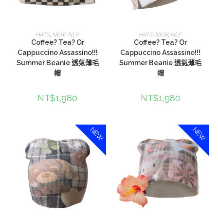
選擇規格
選擇規格
HATS
,
NEW
,
NLF
HATS
,
NEW
,
NLF
Coffee? Tea? Or
Coffee? Tea? Or
Cappuccino Assassino!!!
Cappuccino Assassino!!!
Summer Beanie 透氣薄毛
Summer Beanie 透氣薄毛
帽
帽
NT$
1,980
NT$
1,980
NEW
NEW