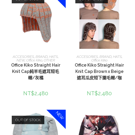
選擇規格
選擇規格
ACCESORIES
,
BRAND
,
HATS
,
ACCESORIES
,
BRAND
,
HATS
,
NEW
,
Office Kiko
,
OTHER
Office Kiko
Office Kiko Straight Hair
Office Kiko Straight Hair
Knit Cap純羊毛遮耳短毛
Knit Cap Brown x Beige
帽/灰橘
遮耳瓜皮短下擺毛帽/咖
NT$
2,480
NT$
2,480
NEW
OUT OF STOCK