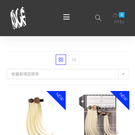
0
NT$
0
依最新項目排序
NEW
NEW