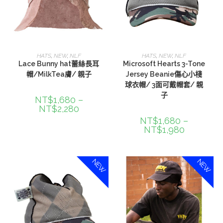
選擇規格
選擇規格
HATS
,
NEW
,
NLF
HATS
,
NEW
,
NLF
Lace Bunny hat蕾絲長耳
Microsoft Hearts 3-Tone
帽/MilkTea膚/ 親子
Jersey Beanie傷心小棧
球衣帽/ 3面可戴帽套/ 親
子
NT$
1,680
–
NT$
2,280
NT$
1,680
–
NT$
1,980
NEW
NEW