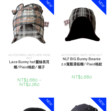
NEW
NEW
選擇規格
加入購物車
ACCESORIES
,
HATS
,
KIDS
,
NEW
,
ACCESORIES
,
HATS
,
NEW
,
NLF
NLF
NLF BIG Bunny Beanie
Lace Bunny hat蕾絲長耳
2.0寬鬆滑板帽/ Plaid格紋
帽/Plaid格紋/ 親子
NT$
1,680
NT$
1,680
–
NT$
2,280
NEW
NEW