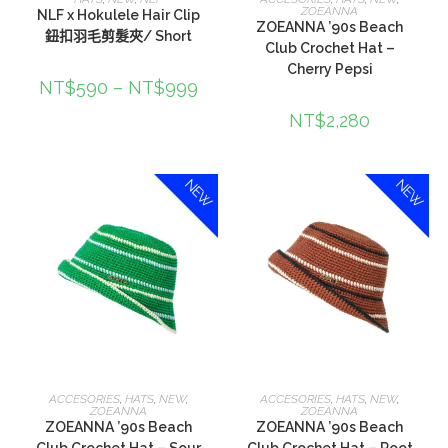
ZOEANNA
NLF x Hokulele Hair Clip
ZOEANNA ’90s Beach
鈕扣羽毛剪髮夾/ Short
Club Crochet Hat –
Cherry Pepsi
NT$
590
–
NT$
999
NT$
2,280
NEW
NEW
加入購物車
加入購物車
ACCESORIES
,
HATS
,
NEW
,
ACCESORIES
,
HATS
,
NEW
,
ZOEANNA
ZOEANNA
ZOEANNA ’90s Beach
ZOEANNA ’90s Beach