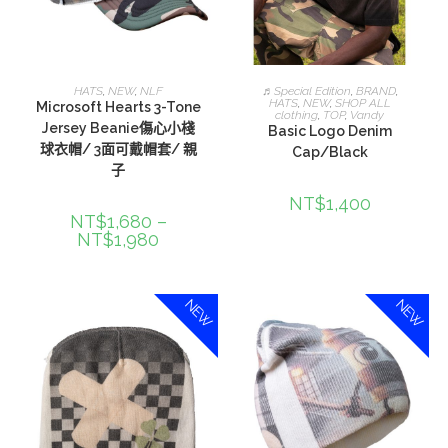
選擇規格
加入購物車
HATS
,
NEW
,
NLF
♬Special Edition
,
BRAND
,
HATS
,
NEW
,
SHOP ALL
Microsoft Hearts 3-Tone
clothing
,
TOP
,
Vandy
Jersey Beanie傷心小棧
Basic Logo Denim
球衣帽/ 3面可戴帽套/ 親
Cap/Black
子
NT$
1,400
NT$
1,680
–
NT$
1,980
NEW
NEW