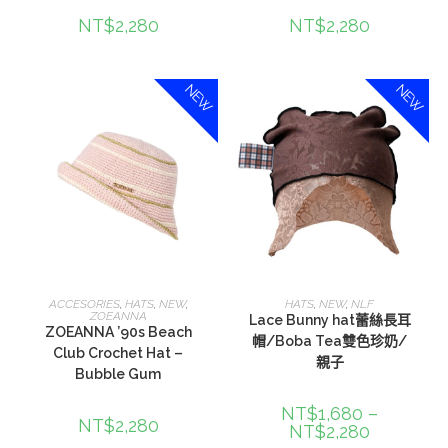
NT$
2,280
NT$
2,280
NEW
NEW
加入購物車
選擇規格
ACCESORIES
,
HATS
,
NEW
,
HATS
,
NEW
,
NLF
ZOEANNA
Lace Bunny hat蕾絲長耳
ZOEANNA ’90s Beach
帽/Boba Tea雙色珍奶/
Club Crochet Hat –
親子
Bubble Gum
NT$
1,680
–
NT$
2,280
NT$
2,280