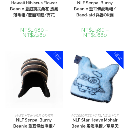
Hawaii Hibiscus Flower
NLF Senpai Bunny
Beanie 夏威夷扶桑花 透氣
Beanie 垂耳條紋毛帽/
薄毛帽/雙面可戴/有花
Band-aid 兵器OK繃
NT$
1,980
–
NT$
1,380
–
NT$
2,280
NT$
1,680
NEW
NEW
選擇規格
加入購物車
HATS
,
NEW
,
NLF
,
OTHER
ACCESORIES
,
HATS
,
NEW
,
NLF
NLF Senpai Bunny
NLF Star Heavn Mohair
Beanie 垂耳條紋毛帽/
Beanie 馬海毛帽／星星天