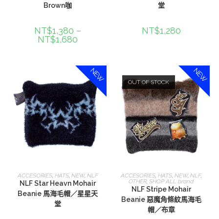
Brown咖
堂
NT$
1,380
–
NT$
1,280
NT$
1,680
NEW
NEW
OUT OF STOCK
加入購物車
選擇規格
ACCESORIES
,
HATS
,
NEW
,
NLF
ACCESORIES
,
HATS
,
NEW
,
NLF
,
OTHER
,
SHOP ALL brand
NLF Star Heavn Mohair
NLF Stripe Mohair
Beanie 馬海毛帽／星星天
Beanie 惡魔角條紋馬海毛
堂
帽／布章