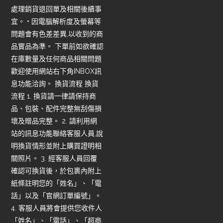
處理銷貨退回單及相關後續事
宜。 • 因電腦解析度及螢幕等
問題會有色差差異,以收到的商
品實品為準。 下單前如欲確認
在庫數量及任何商品相關問題
歡迎使用網站右下角INBOX訊
息功能洽詢。 換貨流程 換貨
流程 1. 換貨請一律請保持商
品、包裝、配件完整無刮傷損
壞及贈品完整。 2. 請利用網
站的訊息功能聯絡客服人員,說
明換貨情形並附上購買證明相
關照片。 3. 經客服人員回覆
確認可換貨後，於包裹內附上
紙條註明您的「姓名」、「電
話」以及「官網訂單編號」。
4. 客服人員將會提供您收件人
「姓名」、「電話」、「超商