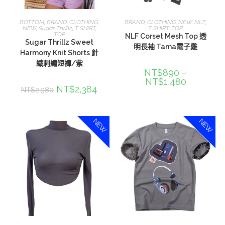
查看內容
選擇規格
BOTTOM
,
BRAND
,
CLOTHING
,
BRAND
,
CLOTHING
,
NEW
,
NLF
,
NEW
,
Sugar Thrillz
,
T SHIRT
,
T SHIRT
,
TOP
TOP
NLF Corset Mesh Top 透
Sugar Thrillz Sweet
明長袖 Tama電子雞
Harmony Knit Shorts 針
織刺繡短褲/紫
NT$
890
–
NT$
1,480
NT$
2,384
NT$
2,980
NEW
NEW