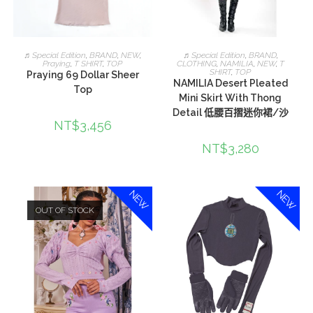
查看內容
選擇規格
♬Special Edition
,
BRAND
,
NEW
,
♬Special Edition
,
BRAND
,
Praying
,
T SHIRT
,
TOP
CLOTHING
,
NAMILIA
,
NEW
,
T
SHIRT
,
TOP
Praying 69 Dollar Sheer
NAMILIA Desert Pleated
Top
Mini Skirt With Thong
Detail 低腰百摺迷你裙/沙
NT$
3,456
NT$
3,280
NEW
NEW
OUT OF STOCK