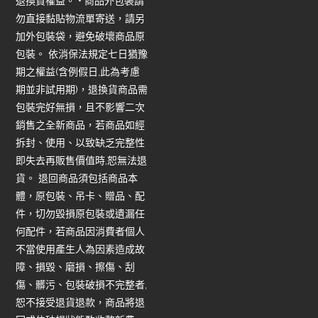
退換貨權益。 • 商品外包裝請
勿直接黏貼物流單寄送，請另
加外包裝袋，避免破壞商品原
包裝。 依消保法規定七日猶豫
期之權益(含例假日,此為考慮
期並非試用期)，退換貨商品需
包裝完好無損，且不影響二次
銷售之全新商品，若商品如經
拆封、使用、以致缺乏完整性
即失去再販售價值時,恕無法退
貨。 退回商品須包括商品本
體，原包裝、吊卡、贈品、配
件，切勿毀損原包裝或遺漏任
何配件，若商品因消費者個人
不當使用產生人為因素造成故
障、損毀、磨損、擦傷、刮
傷、髒污、包裝破損不完整者,
恕不接受退貨退款，商品將退