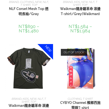
選擇規格
選擇規格
BRAND
,
CLOTHING
,
NEW
,
NLF
,
BRAND
,
KIDS
,
NEW
,
NLF
,
T
T SHIRT
,
TOP
SHIRT
,
TOP
NLF Corset Mesh Top 透
Walkman隨身聽革命 滾邊
明長袖/Gray
T-shirt/Grey(Walkman)
NT$
890
–
NT$
1,584
–
NT$
1,480
NT$
1,984
NEW
OUT OF STOCK
選擇規格
選擇規格
BRAND
,
KIDS
,
NEW
,
NLF
,
T
CLOTHING
,
T SHIRT
SHIRT
,
TOP
CYBYO Channel 檳榔西施
Walkman隨身聽革命 滾邊
雪娥T-shirt