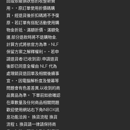
回或依破損狀態酌收整新費
用。 • 原訂單使用折價碼購
買，經退貨後折扣碼將不予復
原。若訂單有搭配活動使用購
物金折抵、滿額折價、滿額免
運,部分退款時將不退購物金,
計算方式將依官方為準，NLF
保留方案之解釋權利。 • 若申
請退貨者(已收到貨),申請退貨
後即已同意全權由 NLF 代為
處理銷貨退回單及相關後續事
宜。 • 因電腦解析度及螢幕等
問題會有色差差異,以收到的商
品實品為準。 下單前如欲確認
在庫數量及任何商品相關問題
歡迎使用網站右下角INBOX訊
息功能洽詢。 換貨流程 換貨
流程 1. 換貨請一律請保持商