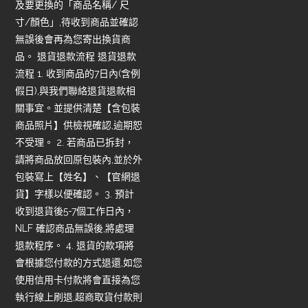
及要更換的「商品名稱/ 尺
寸/顏色」,待收到商品並確認
無誤後會再為您寄出換貨商
品。 退貨退款流程 退貨退款
流程 1. 收到商品的7日內(含例
假日),與我們聯絡退貨退款相
關事宜。並提供清楚【含包裝
商品照片】供檢視確認,逾期恕
不受理。 2. 若商品已拆封，
請將商品放回原包裝內,並於外
包裝寫上【姓名】、【官網退
貨】字樣以便確認。 3. 預計
收到退貨後5-7個工作日內，
NLF 確認商品無誤後,將處理
退款程序。 4. 退貨的款項將
會根據您付款的方式退還,如您
使用信用卡付款將會直接為您
執行線上刷退,超商取貨付款則