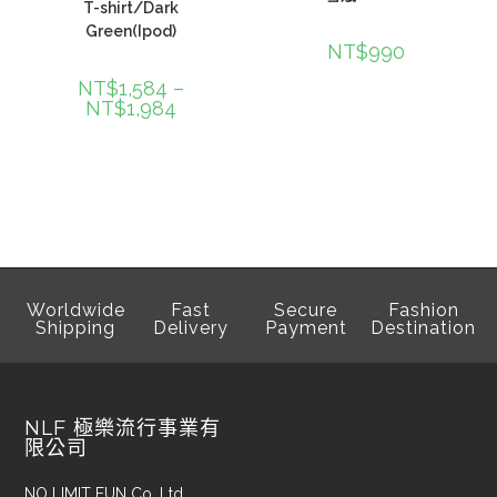
T-shirt/Dark
Green(Ipod)
NT$
990
NT$
1,584
–
NT$
1,984
Worldwide
Fast
Secure
Fashion
Shipping
Delivery
Payment
Destination
NLF 極樂流行事業有
限公司
NO LIMIT FUN Co. Ltd