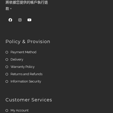
將依據您提供的帳戶執行退
款。
Policy & Provision
Payment Method
Delivery
Warranty Policy
Returns and Refunds
Information Security
Customer Services
My Account