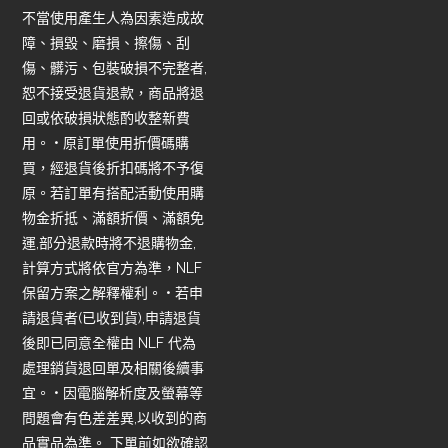
不當使用產生人為因素造成故
障、損毀、磨損、擦傷、刮
傷、髒污、包裝破損不完整者,
恕不接受退貨退款，商品將退
回或依破損狀態酌收整新費
用。 • 原訂單使用折價碼購
買，經退貨後折扣碼將不予復
原。若訂單有搭配活動使用購
物金折抵、滿額折價、滿額免
運,部分退款時將不退購物金,
計算方式將依官方為準，NLF
保留方案之解釋權利。 • 若申
請退貨者(已收到貨),申請退貨
後即已同意全權由 NLF 代為
處理銷貨退回單及相關後續事
宜。 • 因電腦解析度及螢幕等
問題會有色差差異,以收到的商
品實品為準。 下單前如欲確認