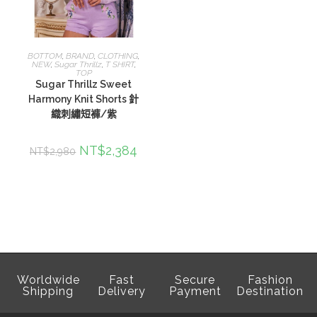
查看內容
BOTTOM
,
BRAND
,
CLOTHING
,
NEW
,
Sugar Thrillz
,
T SHIRT
,
TOP
Sugar Thrillz Sweet
Harmony Knit Shorts 針
織刺繡短褲/紫
NT$
2,384
NT$
2,980
Worldwide
Fast
Secure
Fashion
Shipping
Delivery
Payment
Destination