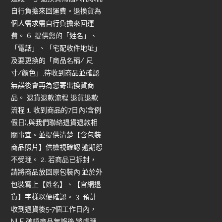
自行負擔來回運費。退換貨為
個人需求需自行負擔來回運
費。 6. 提供您的「姓名」、
「電話」、「宅配收件地址」
及要更換的「商品名稱/ 尺
寸/顏色」,待收到商品並確認
無誤後會再為您寄出換貨商
品。 退貨退款流程 退貨退款
流程 1. 收到商品的7日內(含例
假日),與我們聯絡退貨退款相
關事宜。並提供清楚【含包裝
商品照片】供檢視確認,逾期恕
不受理。 2. 若商品已拆封，
請將商品放回原包裝內,並於外
包裝寫上【姓名】、【官網退
貨】字樣以便確認。 3. 預計
收到退貨後5-7個工作日內，
NLF 確認商品無誤後,將處理