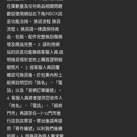
在庫數量及任何商品相關問題
歡迎使用網站右下角INBOX訊
息功能洽詢。 換貨流程 換貨
流程 1. 換貨請一律請保持商
品、包裝、配件完整無刮傷損
壞及贈品完整。 2. 請利用網
站的訊息功能聯絡客服人員,說
明換貨情形並附上購買證明相
關照片。 3. 經客服人員回覆
確認可換貨後，於包裹內附上
紙條註明您的「姓名」、「電
話」以及「官網訂單編號」。
4. 客服人員將會提供您收件人
「姓名」、「電話」、「超商
門市」再請至任—7-11門市進
行店到店寄貨。寄出後請再提
供「寄件編號」以利我們後續
追蹤。 5. 退換貨為個人需求需