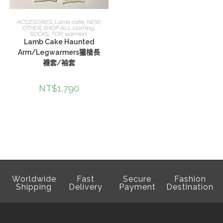
選擇規格
ACCESORIES
,
Lamb cake
,
NEW
,
OTHER
,
SHOP ALL clothing
,
SOCKS
,
TOP
,
warmers
Lamb Cake Haunted
Arm/Legwarmers獵槍長
襪套/袖套
NT$
1,790
Worldwide
Fast
Secure
Fashion
Shipping
Delivery
Payment
Destination