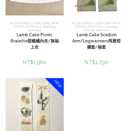
選擇規格
選擇規格
ACCESORIES
,
Lamb cake
,
NEW
,
ACCESORIES
,
Lamb cake
,
NEW
,
OTHER
,
SHOP ALL clothing
,
OTHER
,
SHOP ALL clothing
,
warmers
SOCKS
,
warmers
Lamb Cake Picnic
Lamb Cake Scallion
Bralette甜螞蟻內衣/無袖
Arm/Legwarmers甩蔥短
上衣
襪套/袖套
NT$
1,980
NT$
1,790
NEW