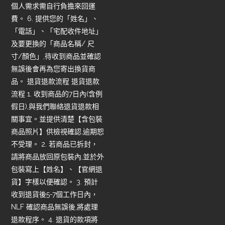
個人需求需自行負擔來回運
費。 6. 提供您的「姓名」、
「電話」、「宅配收件地址」
及要更換的「商品名稱/ 尺
寸/顏色」,待收到商品並確認
無誤後會再為您寄出換貨商
品。 退貨退款流程 退貨退款
流程 1. 收到商品的7日內(含例
假日),與我們聯絡退貨退款相
關事宜。並提供清楚【含包裝
商品照片】供檢視確認,逾期恕
不受理。 2. 若商品已拆封，
請將商品放回原包裝內,並於外
包裝寫上【姓名】、【官網退
貨】字樣以便確認。 3. 預計
收到退貨後5-7個工作日內，
NLF 確認商品無誤後,將處理
退款程序。 4. 退貨的款項將