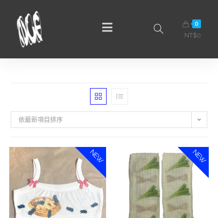
0
NT$
0
依最新項目排序
NEW
NEW