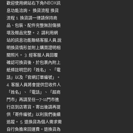
歡迎使用網站右下角INBOX訊
息功能洽詢。 換貨流程 換貨
流程 1. 換貨請一律請保持商
品、包裝、配件完整無刮傷損
壞及贈品完整。 2. 請利用網
站的訊息功能聯絡客服人員,說
明換貨情形並附上購買證明相
關照片。 3. 經客服人員回覆
確認可換貨後，於包裹內附上
紙條註明您的「姓名」、「電
話」以及「官網訂單編號」。
4. 客服人員將會提供您收件人
「姓名」、「電話」、「超商
門市」再請至任—7-11門市進
行店到店寄貨。寄出後請再提
供「寄件編號」以利我們後續
追蹤。 5. 退換貨為個人需求需
自行負擔來回運費。退換貨為