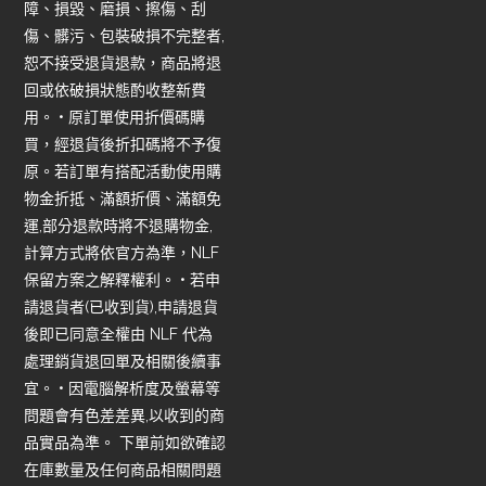
障、損毀、磨損、擦傷、刮
傷、髒污、包裝破損不完整者,
恕不接受退貨退款，商品將退
回或依破損狀態酌收整新費
用。 • 原訂單使用折價碼購
買，經退貨後折扣碼將不予復
原。若訂單有搭配活動使用購
物金折抵、滿額折價、滿額免
運,部分退款時將不退購物金,
計算方式將依官方為準，NLF
保留方案之解釋權利。 • 若申
請退貨者(已收到貨),申請退貨
後即已同意全權由 NLF 代為
處理銷貨退回單及相關後續事
宜。 • 因電腦解析度及螢幕等
問題會有色差差異,以收到的商
品實品為準。 下單前如欲確認
在庫數量及任何商品相關問題