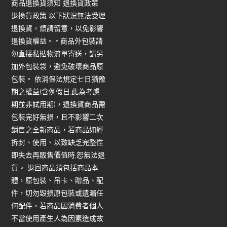
商品退換貨須知 退換貨政策
退換貨政策 以下狀況無法受理
退換貨，煩請留意，以免影響
退換貨權益。 • 商品外包裝請
勿直接黏貼物流單寄送，請另
加外包裝袋，避免破壞商品原
包裝。 依消保法規定七日猶豫
期之權益(含例假日,此為考慮
期並非試用期)，退換貨商品需
包裝完好無損，且不影響二次
銷售之全新商品，若商品如經
拆封、使用、以致缺乏完整性
即失去再販售價值時,恕無法退
貨。 退回商品須包括商品本
體，原包裝、吊卡、贈品、配
件，切勿毀損原包裝或遺漏任
何配件，若商品因消費者個人
不當使用產生人為因素造成故