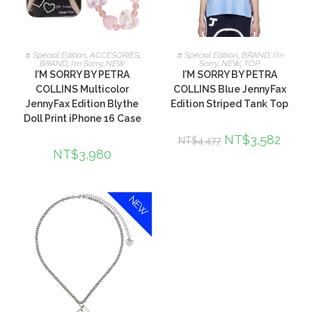
加入購物車
加入購物車
♬Special Edition
,
ACCESORIES
,
♬Special Edition
,
BRAND
,
I'm
BRAND
,
I'm Sorry
,
NEW
Sorry
,
NEW
,
TOP
I’M SORRY BY PETRA
I’M SORRY BY PETRA
COLLINS Multicolor
COLLINS Blue JennyFax
JennyFax Edition Blythe
Edition Striped Tank Top
Doll Print iPhone 16 Case
NT$
3,582
NT$
4,477
NT$
3,980
NEW