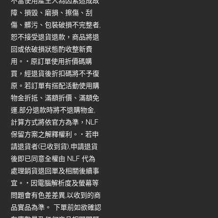
不當使用產生人為因素造成故
障、損毀、磨損、擦傷、刮
傷、髒污、包裝破損不完整者,
恕不接受退貨退款，商品將退
回或依破損狀態酌收整新費
用。 • 原訂單使用折價碼購
買，經退貨後折扣碼將不予復
原。若訂單有搭配活動使用購
物金折抵、滿額折價、滿額免
運,部分退款時將不退購物金,
計算方式將依官方為準，NLF
保留方案之解釋權利。 • 若申
請退貨者(已收到貨),申請退貨
後即已同意全權由 NLF 代為
處理銷貨退回單及相關後續事
宜。 • 因電腦解析度及螢幕等
問題會有色差差異,以收到的商
品實品為準。 下單前如欲確認