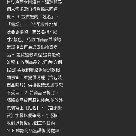
自行負擔來回運費。退換貨為
個人需求需自行負擔來回運
費。 6. 提供您的「姓名」、
「電話」、「宅配收件地址」
及要更換的「商品名稱/ 尺
寸/顏色」,待收到商品並確認
無誤後會再為您寄出換貨商
品。 退貨退款流程 退貨退款
流程 1. 收到商品的7日內(含例
假日),與我們聯絡退貨退款相
關事宜。並提供清楚【含包裝
商品照片】供檢視確認,逾期恕
不受理。 2. 若商品已拆封，
請將商品放回原包裝內,並於外
包裝寫上【姓名】、【官網退
貨】字樣以便確認。 3. 預計
收到退貨後5-7個工作日內，
NLF 確認商品無誤後,將處理