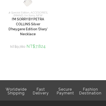
加入購物車
♬Special Edition
,
ACCESORIES
,
BRAND
,
I'm Sorry
,
NEW
I’M SORRY BY PETRA
COLLINS Silver
D’heygere Edition ‘Diary’
Necklace
NT$
7,824
NT$
9,780
Worldwide
Fast
Secure
Fashion
Shipping
Delivery
Payment
Destination