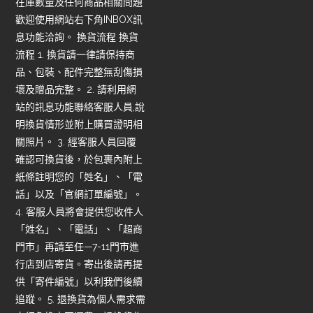
在庫數量及任何商品相關問題
歡迎使用網站右下角INBOX訊
息功能洽詢。 換貨流程 換貨
流程 1. 換貨請一律請保持商
品、包裝、配件完整無刮傷損
壞及贈品完整。 2. 請利用網
站的訊息功能聯絡客服人員,說
明換貨情形並附上購買證明相
關照片。 3. 經客服人員回覆
確認可換貨後，於包裹內附上
紙條註明您的「姓名」、「電
話」以及「官網訂單編號」。
4. 客服人員將會提供您收件人
「姓名」、「電話」、「超商
門市」再請至任—7-11門市進
行店到店寄貨。寄出後請再提
供「寄件編號」以利我們後續
追蹤。 5. 退換貨為個人需求需