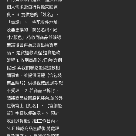
個人需求需自行負擔來回運
費。 6. 提供您的「姓名」、
「電話」、「宅配收件地址」
及要更換的「商品名稱/ 尺
寸/顏色」,待收到商品並確認
無誤後會再為您寄出換貨商
品。 退貨退款流程 退貨退款
流程 1. 收到商品的7日內(含例
假日),與我們聯絡退貨退款相
關事宜。並提供清楚【含包裝
商品照片】供檢視確認,逾期恕
不受理。 2. 若商品已拆封，
請將商品放回原包裝內,並於外
包裝寫上【姓名】、【官網退
貨】字樣以便確認。 3. 預計
收到退貨後5-7個工作日內，
NLF 確認商品無誤後,將處理