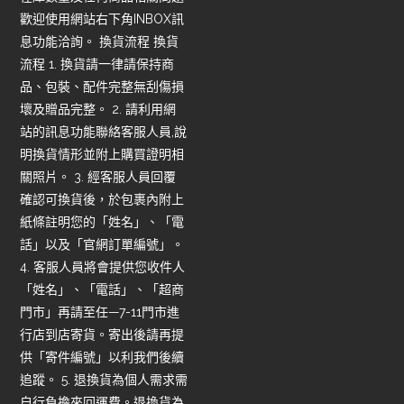
歡迎使用網站右下角INBOX訊
息功能洽詢。 換貨流程 換貨
流程 1. 換貨請一律請保持商
品、包裝、配件完整無刮傷損
壞及贈品完整。 2. 請利用網
站的訊息功能聯絡客服人員,說
明換貨情形並附上購買證明相
關照片。 3. 經客服人員回覆
確認可換貨後，於包裹內附上
紙條註明您的「姓名」、「電
話」以及「官網訂單編號」。
4. 客服人員將會提供您收件人
「姓名」、「電話」、「超商
門市」再請至任—7-11門市進
行店到店寄貨。寄出後請再提
供「寄件編號」以利我們後續
追蹤。 5. 退換貨為個人需求需
自行負擔來回運費。退換貨為