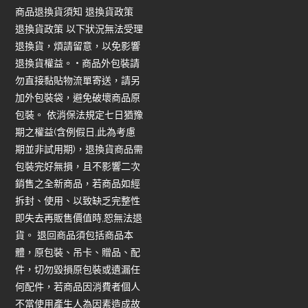
商品退換貨須知 退換貨政策
退換貨政策 以下狀況無法受理
退換貨，煩請留意，以免影響
退換貨權益。 • 商品外包裝請
勿直接黏貼物流單寄送，請另
加外包裝袋，避免破壞商品原
包裝。 依消保法規定七日猶豫
期之權益(含例假日,此為考慮
期並非試用期)，退換貨商品需
包裝完好無損，且不影響二次
銷售之全新商品，若商品如經
拆封、使用、以致缺乏完整性
即失去再販售價值時,恕無法退
貨。 退回商品須包括商品本
體，原包裝、吊卡、贈品、配
件，切勿毀損原包裝或遺漏任
何配件，若商品因消費者個人
不當使用產生人為因素造成故