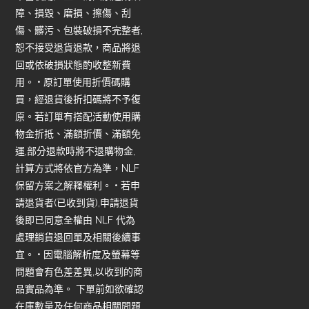
障、損毀、磨損、擦傷、刮
傷、髒污、包裝破損不完整者,
恕不接受退貨退款，商品將退
回或依破損狀態酌收整新費
用。 • 原訂單使用折價碼購
買，經退貨後折扣碼將不予復
原。若訂單有搭配活動使用購
物金折抵、滿額折價、滿額免
運,部分退款時將不退購物金,
計算方式將依官方為準，NLF
保留方案之解釋權利。 • 若申
請退貨者(已收到貨),申請退貨
後即已同意全權由 NLF 代為
處理銷貨退回單及相關後續事
宜。 • 因電腦解析度及螢幕等
問題會有色差差異,以收到的商
品實品為準。 下單前如欲確認
在庫數量及任何商品相關問題