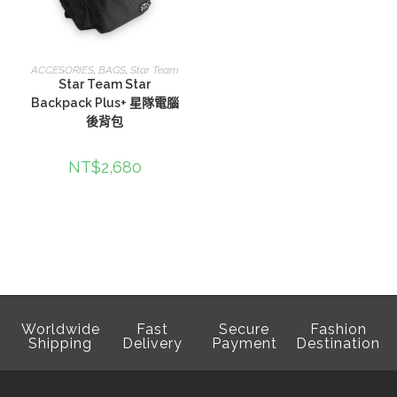
查看內容
ACCESORIES
,
BAGS
,
Star Team
Star Team Star
Backpack Plus+ 星隊電腦
後背包
NT$
2,680
Worldwide
Fast
Secure
Fashion
Shipping
Delivery
Payment
Destination