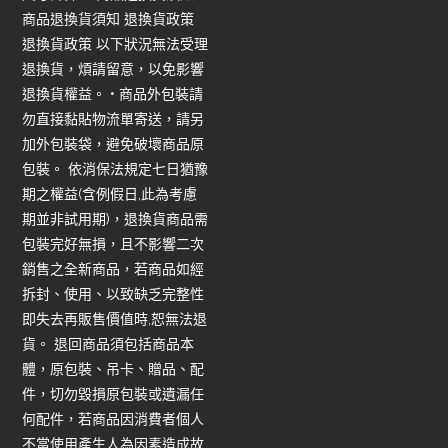
商品退換貨須知 退換貨政策
退換貨政策 以下狀況無法受理
退換貨，煩請留意，以免影響
退換貨權益。 • 商品外包裝請
勿直接黏貼物流單寄送，請另
加外包裝袋，避免破壞商品原
包裝。 依消保法規定七日猶豫
期之權益(含例假日,此為考慮
期並非試用期)，退換貨商品需
包裝完好無損，且不影響二次
銷售之全新商品，若商品如經
拆封、使用、以致缺乏完整性
即失去再販售價值時,恕無法退
貨。 退回商品須包括商品本
體，原包裝、吊卡、贈品、配
件，切勿毀損原包裝或遺漏任
何配件，若商品因消費者個人
不當使用產生人為因素造成故