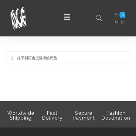
0
NT$
0
找不到符合您選擇的商品
Worldwide
Fast
Secure
Fashion
Shipping
Delivery
Payment
Destination