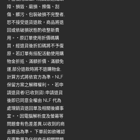
障、損毀、磨損、擦傷、刮
傷、髒污、包裝破損不完整者,
恕不接受退貨退款，商品將退
回或依破損狀態酌收整新費
用。 • 原訂單使用折價碼購
買，經退貨後折扣碼將不予復
原。若訂單有搭配活動使用購
物金折抵、滿額折價、滿額免
運,部分退款時將不退購物金,
計算方式將依官方為準，NLF
保留方案之解釋權利。 • 若申
請退貨者(已收到貨),申請退貨
後即已同意全權由 NLF 代為
處理銷貨退回單及相關後續事
宜。 • 因電腦解析度及螢幕等
問題會有色差差異,以收到的商
品實品為準。 下單前如欲確認
在庫數量及任何商品相關問題