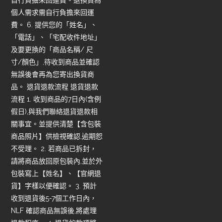
個人需求需自行負擔來回運
費。 6. 提供您的「姓名」、
「電話」、「宅配收件地址」
及要更換的「商品名稱/ 尺
寸/顏色」,待收到商品並確認
無誤後會再為您寄出換貨商
品。 退貨退款流程 退貨退款
流程 1. 收到商品的7日內(含例
假日),與我們聯絡退貨退款相
關事宜。並提供清楚【含包裝
商品照片】供檢視確認,逾期恕
不受理。 2. 若商品已拆封，
請將商品放回原包裝內,並於外
包裝寫上【姓名】、【官網退
貨】字樣以便確認。 3. 預計
收到退貨後5-7個工作日內，
NLF 確認商品無誤後,將處理