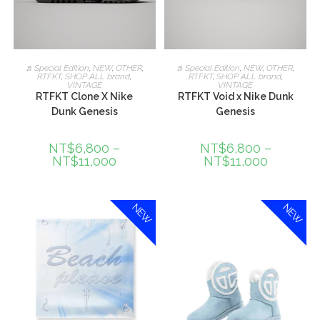
選擇規格
選擇規格
♬Special Edition
,
NEW
,
OTHER
,
♬Special Edition
,
NEW
,
OTHER
,
RTFKT
,
SHOP ALL brand
,
RTFKT
,
SHOP ALL brand
,
VINTAGE
VINTAGE
RTFKT Clone X Nike
RTFKT Void x Nike Dunk
Dunk Genesis
Genesis
NT$
6,800
–
NT$
6,800
–
NT$
11,000
NT$
11,000
NEW
NEW