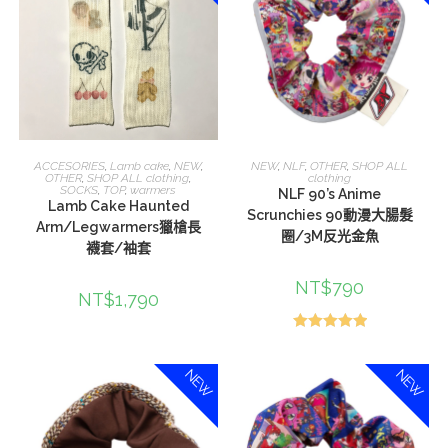
選擇規格
選擇規格
ACCESORIES
,
Lamb cake
,
NEW
,
NEW
,
NLF
,
OTHER
,
SHOP ALL
OTHER
,
SHOP ALL clothing
,
clothing
SOCKS
,
TOP
,
warmers
NLF 90’s Anime
Lamb Cake Haunted
Scrunchies 90動漫大腸髮
Arm/Legwarmers獵槍長
圈/3M反光金魚
襪套/袖套
NT$
790
NT$
1,790
評分
5.00
滿分 5
NEW
NEW