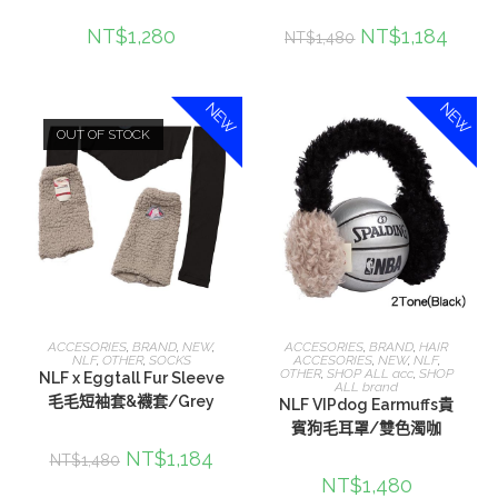
NT$
1,280
NT$
1,184
NT$
1,480
NEW
NEW
OUT OF STOCK
選擇規格
選擇規格
ACCESORIES
,
BRAND
,
NEW
,
ACCESORIES
,
BRAND
,
HAIR
NLF
,
OTHER
,
SOCKS
ACCESORIES
,
NEW
,
NLF
,
OTHER
,
SHOP ALL acc
,
SHOP
NLF x Eggtall Fur Sleeve
ALL brand
毛毛短袖套&襪套/Grey
NLF VIPdog Earmuffs貴
賓狗毛耳罩/雙色濁咖
NT$
1,184
NT$
1,480
NT$
1,480