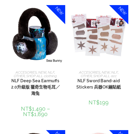
NEW
NEW
選擇規格
加入購物車
ACCESORIES
,
NEW
,
NLF
,
ACCESORIES
,
NEW
,
NLF
,
OTHER
,
SHOP ALL clothing
OTHER
,
SHOP ALL acc
NLF Deep Sea Earmuffs
NLF Sword Band-aid
2.0升級版 獵奇生物毛耳／
Stickers 兵器OK繃貼紙
海兔
NT$
199
NT$
1,490
–
NT$
1,890