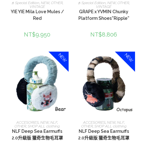
加入購物車
加入購物車
♬Special Edition
,
NEW
,
OTHER
,
♬Special Edition
,
NEW
,
OTHER
,
VINTAGE
VINTAGE
YIE YIE Mila Love Mules /
GRAPE x YVMIN Chunky
Red
Platform Shoes”Ripple”
NT$
9,950
NT$
8,806
NEW
NEW
選擇規格
選擇規格
ACCESORIES
,
NEW
,
NLF
,
ACCESORIES
,
NEW
,
NLF
,
OTHER
,
SHOP ALL clothing
OTHER
,
SHOP ALL clothing
NLF Deep Sea Earmuffs
NLF Deep Sea Earmuffs
2.0升級版 獵奇生物毛耳罩
2.0升級版 獵奇生物毛耳罩