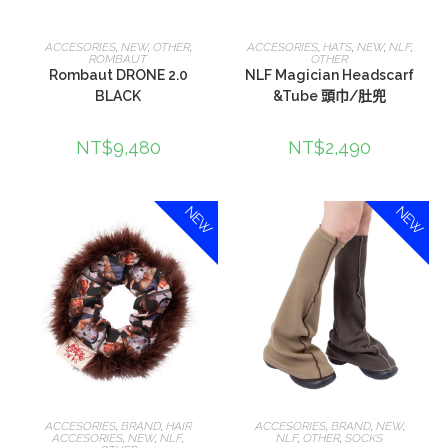
選擇規格
選擇規格
ACCESORIES
,
NEW
,
OTHER
,
ACCESORIES
,
HATS
,
NEW
,
NLF
,
ROMBAUT
OTHER
Rombaut DRONE 2.0
NLF Magician Headscarf
BLACK
&Tube 頭巾/肚兜
NT$
9,480
NT$
2,490
NEW
NEW
選擇規格
選擇規格
ACCESORIES
,
BRAND
,
HAIR
ACCESORIES
,
BRAND
,
NEW
,
ACCESORIES
,
NEW
,
NLF
,
NLF
,
OTHER
,
SOCKS