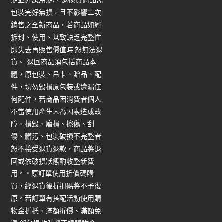
包裝完好無損，且不影響二次
銷售之全新商品，若商品如經
拆封、使用、以致缺乏完整性
即失去再販售價值時,恕無法退
貨。 退回商品須包括商品本
體，原包裝、吊卡、贈品、配
件，切勿毀損原包裝或遺漏任
何配件，若商品因消費者個人
不當使用產生人為因素造成故
障、損毀、磨損、擦傷、刮
傷、髒污、包裝破損不完整者,
恕不接受退貨退款，商品將退
回或依破損狀態酌收整新費
用。 • 原訂單使用折價碼購
買，經退貨後折扣碼將不予復
原。若訂單有搭配活動使用購
物金折抵、滿額折價、滿額免