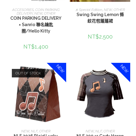
選擇規格
加入購物車
ACCESORIES
,
COIN PARKING
♬Special Edition
,
NEW
,
OTHER
DELIVERY
,
NEW
,
OTHER
Swing Swing Lemon 條
COIN PARKING DELIVERY
紋花苞蓬蓬裙
× Sanrio 聯名鑰匙
圈/Hello Kitty
NT$
2,500
NT$
1,400
NEW
NEW
OUT OF STOCK
選擇規格
選擇規格
NEW
,
NLF
,
OTHER
NEW
,
NLF
,
OTHER