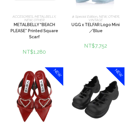
加入購物車
加入購物車
ACCESORIES
,
METALBELLY
,
♬Special Edition
,
NEW
,
OTHER
,
NEW
,
OTHER
VINTAGE
METALBELLY “BEACH
UGG x TELFAR Logo Mini
PLEASE” Printed Square
／Blue
Scarf
NT$
7,752
NT$
1,280
NEW
NEW