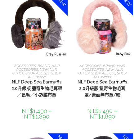
NEW
NEW
選擇規格
選擇規格
ACCESORIES
,
BRAND
,
HAIR
ACCESORIES
,
BRAND
,
HAIR
ACCESORIES
,
NEW
,
NLF
,
ACCESORIES
,
NEW
,
NLF
,
OTHER
,
SHOP ALL acc
,
SHOP
OTHER
,
SHOP ALL acc
,
SHOP
ALL brand
ALL brand
NLF Deep Sea Earmuffs
NLF Deep Sea Earmuffs
2.0升級版 獵奇生物毛耳罩
2.0升級版 獵奇生物毛耳
／長毛／小鈴鐺布章
罩/素面無布章/粉
NT$
1,490
–
NT$
1,490
–
NT$
1,890
NT$
1,890