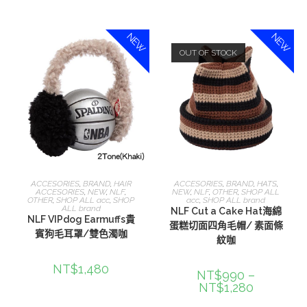
NEW
NEW
OUT OF STOCK
選擇規格
選擇規格
ACCESORIES
,
BRAND
,
HAIR
ACCESORIES
,
BRAND
,
HATS
,
ACCESORIES
,
NEW
,
NLF
,
NEW
,
NLF
,
OTHER
,
SHOP ALL
OTHER
,
SHOP ALL acc
,
SHOP
acc
,
SHOP ALL brand
ALL brand
NLF Cut a Cake Hat海綿
NLF VIPdog Earmuffs貴
蛋糕切面四角毛帽/ 素面條
賓狗毛耳罩/雙色濁咖
紋咖
NT$
1,480
NT$
990
–
NT$
1,280