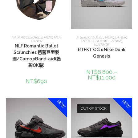
選擇規格
選擇規格
HAIR ACCESORIES
,
NEW
,
NLF
,
♬Special Edition
,
NEW
,
OTHER
,
OTHER
RTFKT
,
SHOP ALL brand
,
VINTAGE
NLF Romantic Ballet
RTFKT OG x Nike Dunk
Scrunchies 芭蕾巨型髮
Genesis
圈/Camo xBand-aid(迷
彩OK蹦)
NT$
6,800
–
NT$
11,000
NT$
690
NEW
NEW
OUT OF STOCK