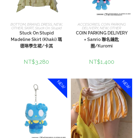
加入購物車
選擇規格
BOTTOM
,
BRAND
,
DRESS
,
NEW
,
ACCESORIES
,
COIN PARKING
OTHER
,
SKIRT
,
Stuck On Stupid
DELIVERY
,
NEW
,
OTHER
Stuck On Stupid
COIN PARKING DELIVERY
Madeline Skirt (Khaki) 瑪
× Sanrio 聯名鑰匙
德琳學生裙/卡其
圈/Kuromi
NT$
3,280
NT$
1,400
NEW
NEW