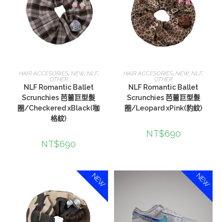
選擇規格
選擇規格
HAIR ACCESORIES
,
NEW
,
NLF
,
HAIR ACCESORIES
,
NEW
,
NLF
,
OTHER
OTHER
NLF Romantic Ballet
NLF Romantic Ballet
Scrunchies 芭蕾巨型髮
Scrunchies 芭蕾巨型髮
圈/Checkered xBlack(咖
圈/Leopard xPink(豹紋)
格紋)
NT$
690
NT$
690
NEW
NEW