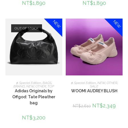
NT$
1,890
NT$
1,890
NEW
NEW
OUT OF STOCK
查看內容
加入購物車
♬Special Edition
,
BAGS
,
♬Special Edition
,
NEW
,
OTHER
,
BRAND
,
NEW
,
OTHER
,
TOP
SALE
Adidas Originals by
WOOMI AUDREY BLUSH
Offgod: Tate Pleather
bag
NT$
2,349
NT$
2,610
NT$
3,200