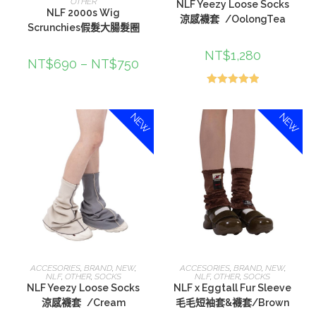
OTHER
NLF Yeezy Loose Socks
NLF 2000s Wig
涼感襪套 /OolongTea
Scrunchies假髮大腸髮圈
NT$
1,280
NT$
690
–
NT$
750
評分
5.00
滿分 5
NEW
NEW
選擇規格
選擇規格
ACCESORIES
,
BRAND
,
NEW
,
ACCESORIES
,
BRAND
,
NEW
,
NLF
,
OTHER
,
SOCKS
NLF
,
OTHER
,
SOCKS
NLF Yeezy Loose Socks
NLF x Eggtall Fur Sleeve
涼感襪套 /Cream
毛毛短袖套&襪套/Brown