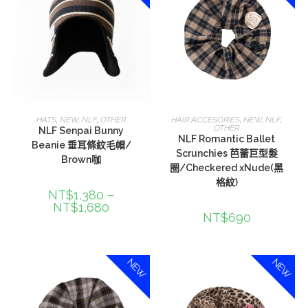
選擇規格
選擇規格
HATS
,
NEW
,
NLF
,
OTHER
HAIR ACCESORIES
,
NEW
,
NLF
,
OTHER
NLF Senpai Bunny
NLF Romantic Ballet
Beanie 垂耳條紋毛帽/
Scrunchies 芭蕾巨型髮
Brown咖
圈/Checkered xNude(黑
格紋)
NT$
1,380
–
NT$
1,680
NT$
690
NEW
NEW