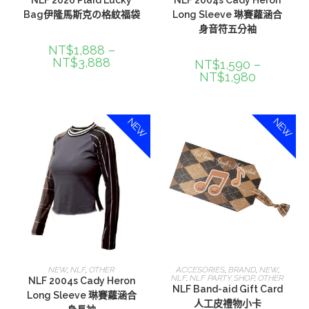
NLF 2026 Plaid Lucky
NLF 2004s Cady Heron
Bag伊隆馬斯克の格紋福袋
Long Sleeve 琳賽蘿涵合
身音符五分袖
NT$
1,888
–
NT$
3,888
NT$
1,590
–
NT$
1,980
NEW
NEW
選擇規格
加入購物車
NEW
,
NLF
,
OTHER
ACCESORIES
,
BRAND
,
NEW
,
NLF
,
NLF PARTY SHOP
,
OTHER
NLF 2004s Cady Heron
NLF Band-aid Gift Card
Long Sleeve 琳賽蘿涵合
人工皮禮物小卡