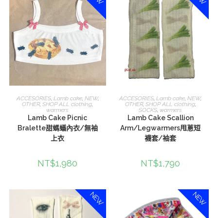
選擇規格
選擇規格
ACCESORIES
,
Lamb cake
,
NEW
,
ACCESORIES
,
Lamb cake
,
NEW
,
OTHER
,
SHOP ALL clothing
,
OTHER
,
SHOP ALL clothing
,
warmers
SOCKS
,
warmers
Lamb Cake Picnic
Lamb Cake Scallion
Bralette甜螞蟻內衣/無袖
Arm/Legwarmers甩蔥短
上衣
襪套/袖套
NT$
1,980
NT$
1,790
NEW
NEW