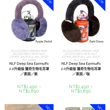
NEW
NEW
選擇規格
選擇規格
ACCESORIES
,
BRAND
,
HAIR
ACCESORIES
,
BRAND
,
HAIR
ACCESORIES
,
NEW
,
NLF
,
ACCESORIES
,
NEW
,
NLF
,
OTHER
,
SHOP ALL acc
,
SHOP
OTHER
,
SHOP ALL acc
,
SHOP
ALL brand
ALL brand
NLF Deep Sea Earmuffs
NLF Deep Sea Earmuffs
2.0升級版 獵奇生物毛耳罩
2.0升級版 獵奇生物毛耳罩
／素面／紫
／素面／咖
NT$
1,490
–
NT$
1,490
–
NT$
1,890
NT$
1,890
NEW
NEW