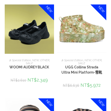
NEW
NEW
加入購物車
加入購物車
♬Special Edition
,
NEW
,
OTHER
,
♬Special Edition
,
NEW
,
OTHER
,
SALE
SALE
WOOMI AUDREY BLACK
UGG Collina Strada
Ultra Mini Platform-雪靴
NT$
2,349
NT$
2,610
NT$
5,972
NT$
6,636
NEW
NEW