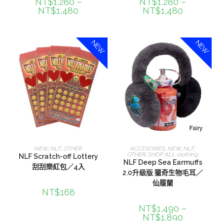
NT$
1,280
–
NT$
1,280
–
NT$
1,480
NT$
1,480
NEW
NEW
加入購物車
選擇規格
NEW
,
NLF
,
OTHER
ACCESORIES
,
NEW
,
NLF
,
OTHER
,
SHOP ALL clothing
NLF Scratch-off Lottery
NLF Deep Sea Earmuffs
刮刮樂紅包／4入
2.0升級版 獵奇生物毛耳／
仙履蘭
NT$
168
NT$
1,490
–
NT$
1,890