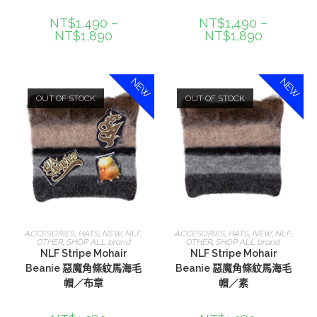
NT$
1,490
–
NT$
1,490
–
NT$
1,890
NT$
1,890
NEW
NEW
OUT OF STOCK
OUT OF STOCK
選擇規格
選擇規格
ACCESORIES
,
HATS
,
NEW
,
NLF
,
ACCESORIES
,
HATS
,
NEW
,
NLF
,
OTHER
,
SHOP ALL brand
OTHER
,
SHOP ALL brand
NLF Stripe Mohair
NLF Stripe Mohair
Beanie 惡魔角條紋馬海毛
Beanie 惡魔角條紋馬海毛
帽／布章
帽／素