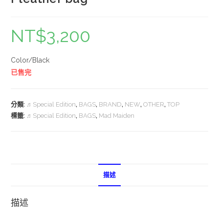
NT$
3,200
Color/Black
已售完
分類:
♬Special Edition
,
BAGS
,
BRAND
,
NEW
,
OTHER
,
TOP
標籤:
♬Special Edition
,
BAGS
,
Mad Maiden
描述
描述