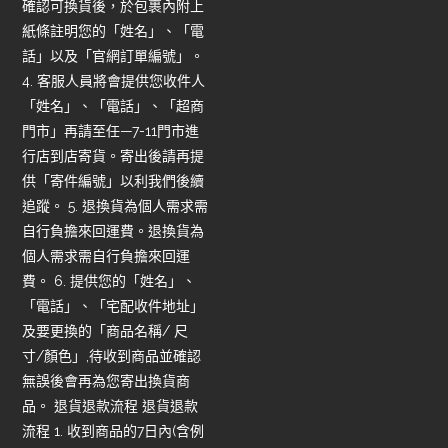
確認可換貨後，於包裹內附上
紙條註明您的「姓名」、「電
話」以及「官網訂單編號」。
4. 客服人員將會提供您收件人
「姓名」、「電話」、「超商
門市」再請至任—7-11門市進
行店到店寄貨。寄出後請再提
供「寄件編號」以利我們後續
追蹤。 5. 退換貨為個人需求需
自行負擔來回運費。退換貨為
個人需求需自行負擔來回運
費。 6. 提供您的「姓名」、
「電話」、「宅配收件地址」
及要更換的「商品名稱/ 尺
寸/顏色」,待收到商品並確認
無誤後會再為您寄出換貨商
品。 退貨退款流程 退貨退款
流程 1. 收到商品的7日內(含例