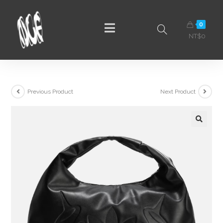
0
NT$
0
Previous Product
Next Product