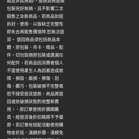
期並非試用期)，退換貨商品需
包裝完好無損，且不影響二次
銷售之全新商品，若商品如經
拆封、使用、以致缺乏完整性
即失去再販售價值時,恕無法退
貨。 退回商品須包括商品本
體，原包裝、吊卡、贈品、配
件，切勿毀損原包裝或遺漏任
何配件，若商品因消費者個人
不當使用產生人為因素造成故
障、損毀、磨損、擦傷、刮
傷、髒污、包裝破損不完整者,
恕不接受退貨退款，商品將退
回或依破損狀態酌收整新費
用。 • 原訂單使用折價碼購
買，經退貨後折扣碼將不予復
原。若訂單有搭配活動使用購
物金折抵、滿額折價、滿額免