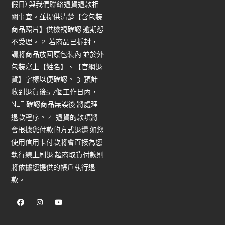
假日),與我們聯絡退貨退款相
關事宜。並提供清楚【含包裝
商品照片】供檢視確認,逾期恕
不受理。 2. 若商品已拆封，
請將商品放回原包裝內,並於外
包裝寫上【姓名】、【官網退
貨】字樣以便確認。 3. 預計
收到退貨後5-7個工作日內，
NLF 確認商品無誤後,將處理
退款程序。 4. 退貨的款項將
會根據您付款的方式退還,如您
使用信用卡付款將會直接為您
執行線上刷退,超商取貨付款則
將依據您提供的帳戶執行退
款。