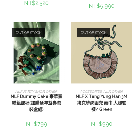
NT$
2,520
NT$
5,990
OUT OF STOCK
OUT OF STOCK
查看內容
查看內容
NLF PARTY SHOP
,
OTHER
ACCESORIES
,
NLF
,
OTHER
NLF Dummy Cake 豪華蛋
NLF X Teng Yung Han 3M
糕鏡課程(加購延年益壽包
拷克紗網圍兜 頭巾 大腿套
裝盒組)
襪/ Green
NT$
799
NT$
990