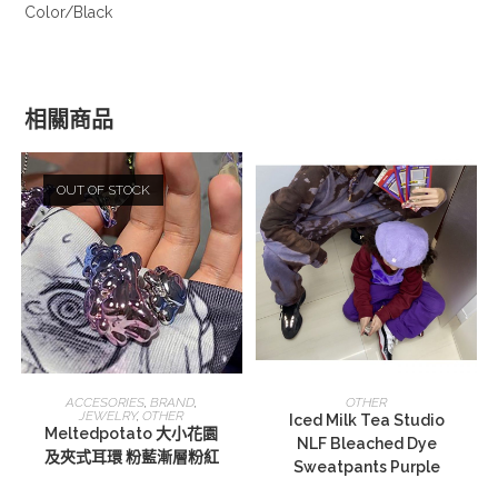
Color/Black
相關商品
OUT OF STOCK
查看內容
選擇規格
ACCESORIES
,
BRAND
,
OTHER
JEWELRY
,
OTHER
Iced Milk Tea Studio
Meltedpotato 大小花園
NLF Bleached Dye
及夾式耳環 粉藍漸層粉紅
Sweatpants Purple