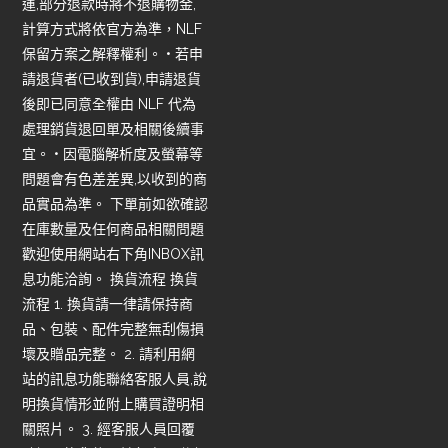
運,部分退款時將不退購物金,
計算方式將依官方為準，NLF
保留方案之解釋權利。 • 若申
請退貨者(已收到貨),申請退貨
後即已同意全權由 NLF 代為
處理銷貨退回單及相關後續事
宜。 • 因電腦解析度及螢幕等
問題會有色差差異,以收到的商
品實品為準。 下單前如欲確認
在庫數量及任何商品相關問題
歡迎使用網站右下角INBOX訊
息功能洽詢。 換貨流程 換貨
流程 1. 換貨請一律請保持商
品、包裝、配件完整無刮傷損
壞及贈品完整。 2. 請利用網
站的訊息功能聯絡客服人員,說
明換貨情形並附上購買證明相
關照片。 3. 經客服人員回覆