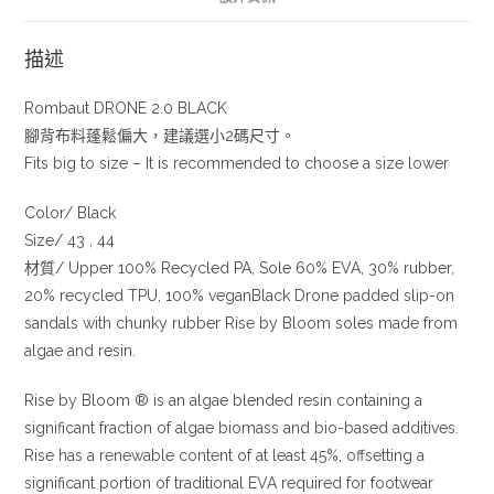
描述
Rombaut DRONE 2.0 BLACK
腳背布料蓬鬆偏大，建議選小2碼尺寸。
Fits big to size – It is recommended to choose a size lower
Color/ Black
Size/ 43 , 44
材質/ Upper 100% Recycled PA, Sole 60% EVA, 30% rubber,
20% recycled TPU, 100% veganBlack Drone padded slip-on
sandals with chunky rubber Rise by Bloom soles made from
algae and resin.
Rise by Bloom ® is an algae blended resin containing a
significant fraction of algae biomass and bio-based additives.
Rise has a renewable content of at least 45%, offsetting a
significant portion of traditional EVA required for footwear