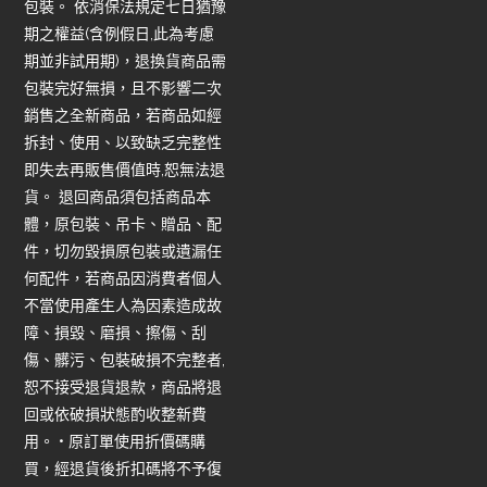
包裝。 依消保法規定七日猶豫
期之權益(含例假日,此為考慮
期並非試用期)，退換貨商品需
包裝完好無損，且不影響二次
銷售之全新商品，若商品如經
拆封、使用、以致缺乏完整性
即失去再販售價值時,恕無法退
貨。 退回商品須包括商品本
體，原包裝、吊卡、贈品、配
件，切勿毀損原包裝或遺漏任
何配件，若商品因消費者個人
不當使用產生人為因素造成故
障、損毀、磨損、擦傷、刮
傷、髒污、包裝破損不完整者,
恕不接受退貨退款，商品將退
回或依破損狀態酌收整新費
用。 • 原訂單使用折價碼購
買，經退貨後折扣碼將不予復