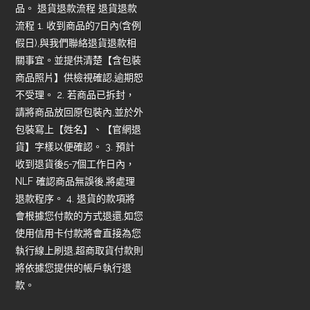
品。 退貨退款流程 退貨退款
流程 1. 收到商品的7日內(含例
假日),與我們聯絡退貨退款相
關事宜。並提供清楚【含包裝
商品照片】供檢視確認,逾期恕
不受理。 2. 若商品已拆封，
請將商品放回原包裝內,並於外
包裝寫上【姓名】、【官網退
貨】字樣以便確認。 3. 預計
收到退貨後5-7個工作日內，
NLF 確認商品無誤後,將處理
退款程序。 4. 退貨的款項將
會根據您付款的方式退還,如您
使用信用卡付款將會直接為您
執行線上刷退,超商取貨付款則
將依據您提供的帳戶執行退
款。