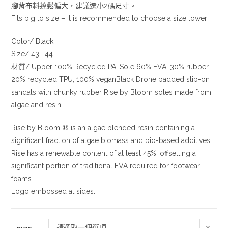
腳背布料蓬鬆偏大，建議選小2碼尺寸。
Fits big to size – It is recommended to choose a size lower
Color/ Black
Size/ 43 , 44
材質/ Upper 100% Recycled PA, Sole 60% EVA, 30% rubber,
20% recycled TPU, 100% veganBlack Drone padded slip-on
sandals with chunky rubber Rise by Bloom soles made from
algae and resin.
Rise by Bloom ® is an algae blended resin containing a
significant fraction of algae biomass and bio-based additives.
Rise has a renewable content of at least 45%, offsetting a
significant portion of traditional EVA required for footwear
foams.
Logo embossed at sides.
請選取一個選項