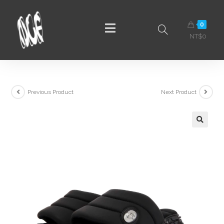
0
NT$
0
Previous Product
Next Product