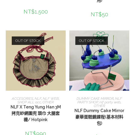
用)
NT$
1,500
NT$
50
OUT OF STOCK
OUT OF STOCK
查看內容
查看內容
ACCESORIES
,
NLF
,
NLF WEB
,
DUMMY CAKE MIRROR
,
NLF
SHOP ALL acc
,
OTHER
PARTY SHOP
,
nlf party web
,
OTHER
NLF X Teng Yung Han 3M
NLF Dummy Cake Mirror
拷克紗網圍兜 頭巾 大腿套
豪華蛋糕鏡課程(基本材料
襪/ Hotpink
包)
NT$
990