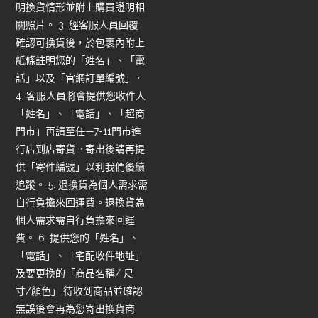
明換貨情形並附上購買證明相
關照片。 3. 經客服人員回覆
確認可換貨後，於包裹內附上
紙條註明您的「姓名」、「電
話」以及「官網訂單編號」。
4. 客服人員將會提供您收件人
「姓名」、「電話」、「超商
門市」再請至任—7-11門市進
行店到店寄貨。寄出後請再提
供「寄件編號」以利我們後續
追蹤。 5. 退換貨為個人需求需
自行負擔來回運費。退換貨為
個人需求需自行負擔來回運
費。 6. 提供您的「姓名」、
「電話」、「宅配收件地址」
及要更換的「商品名稱/ 尺
寸/顏色」,待收到商品並確認
無誤後會再為您寄出換貨商