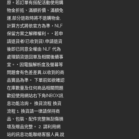
原。若訂單有搭配活動使用購
物金折抵、滿額折價、滿額免
運,部分退款時將不退購物金,
計算方式將依官方為準，NLF
保留方案之解釋權利。 • 若申
請退貨者(已收到貨),申請退貨
後即已同意全權由 NLF 代為
處理銷貨退回單及相關後續事
宜。 • 因電腦解析度及螢幕等
問題會有色差差異,以收到的商
品實品為準。 下單前如欲確認
在庫數量及任何商品相關問題
歡迎使用網站右下角INBOX訊
息功能洽詢。 換貨流程 換貨
流程 1. 換貨請一律請保持商
品、包裝、配件完整無刮傷損
壞及贈品完整。 2. 請利用網
站的訊息功能聯絡客服人員,說