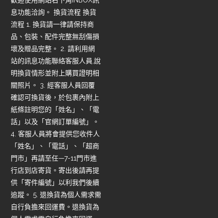
歡迎使用網站右下角INBOX訊
息功能洽詢。 換貨流程 換貨
流程 1. 換貨請一律請保持商
品、包裝、配件完整無刮傷損
壞及贈品完整。 2. 請利用網
站的訊息功能聯絡客服人員,說
明換貨情形並附上購買證明相
關照片。 3. 經客服人員回覆
確認可換貨後，於包裹內附上
紙條註明您的「姓名」、「電
話」以及「官網訂單編號」。
4. 客服人員將會提供您收件人
「姓名」、「電話」、「超商
門市」再請至任—7-11門市進
行店到店寄貨。寄出後請再提
供「寄件編號」以利我們後續
追蹤。 5. 退換貨為個人需求需
自行負擔來回運費。退換貨為