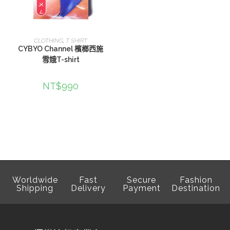
選擇規格
CLOTHING
,
T SHIRT
CYBYO Channel 檳榔西施
雪娥T-shirt
NT$
990
Worldwide
Fast
Secure
Fashion
Shipping
Delivery
Payment
Destination