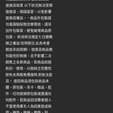
退換貨政策 以下狀況無法受理
退換貨，煩請留意，以免影響
退換貨權益。 • 商品外包裝請
勿直接黏貼物流單寄送，請另
加外包裝袋，避免破壞商品原
包裝。 依消保法規定七日猶豫
期之權益(含例假日,此為考慮
期並非試用期)，退換貨商品需
包裝完好無損，且不影響二次
銷售之全新商品，若商品如經
拆封、使用、以致缺乏完整性
即失去再販售價值時,恕無法退
貨。 退回商品須包括商品本
體，原包裝、吊卡、贈品、配
件，切勿毀損原包裝或遺漏任
何配件，若商品因消費者個人
不當使用產生人為因素造成故
障、損毀、磨損、擦傷、刮