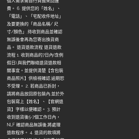
個人需求需自行負擔來回運
費。 6. 提供您的「姓名」、
「電話」、「宅配收件地址」
及要更換的「商品名稱/ 尺
寸/顏色」,待收到商品並確認
無誤後會再為您寄出換貨商
品。 退貨退款流程 退貨退款
流程 1. 收到商品的7日內(含例
假日),與我們聯絡退貨退款相
關事宜。並提供清楚【含包裝
商品照片】供檢視確認,逾期恕
不受理。 2. 若商品已拆封，
請將商品放回原包裝內,並於外
包裝寫上【姓名】、【官網退
貨】字樣以便確認。 3. 預計
收到退貨後5-7個工作日內，
NLF 確認商品無誤後,將處理
退款程序。 4. 退貨的款項將