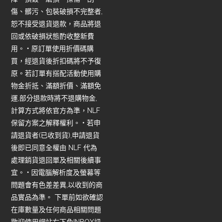
傷、髒污、包裝破損不完整者,
恕不接受退貨退款，商品將退
回或依破損狀態酌收整新費
用。 • 原訂單使用折價碼購
買，經退貨後折扣碼將不予復
原。若訂單有搭配活動使用購
物金折抵、滿額折價、滿額免
運,部分退款時將不退購物金,
計算方式將依官方為準，NLF
保留方案之解釋權利。 • 若申
請退貨者(已收到貨),申請退貨
後即已同意全權由 NLF 代為
處理銷貨退回單及相關後續事
宜。 • 因電腦解析度及螢幕等
問題會有色差差異,以收到的商
品實品為準。 下單前如欲確認
在庫數量及任何商品相關問題