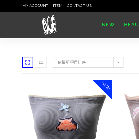
MY ACCOUNT
ITEM
CONTACT US
NEW
BEAU
依最新項目排序
NEW