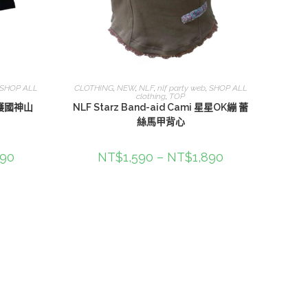
選擇規格
SHOP ALL
CLOTHING
,
NEW
,
NLF
,
nlf party web
,
SHOP ALL
clothing
,
TOP
e 護國神山
NLF Starz Band-aid Cami 星星OK繃 蕾
絲馬甲背心
990
NT$
1,590
–
NT$
1,890