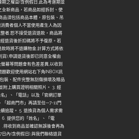
期之權益(含例假日,此為考慮期並
之全新商品，若商品如經拆封、使
回商品須包括商品本體，原包裝、吊
因消費者個人不當使用產生人為因
整者,恕不接受退貨退款，商品將
，經退貨後折扣碼將不予復原。若
退款時將不退購物金,計算方式將依
收到貨),申請退貨後即已同意全權由
度及螢幕等問題會有色差差異,以收到
題歡迎使用網站右下角INBOX訊
品、包裝、配件完整無刮傷損壞及贈品
並附上購買證明相關照片。 3. 經
姓名」、「電話」以及「官網訂單
「超商門市」再請至任—7-11門
追蹤。 5. 退換貨為個人需求需
6. 提供您的「姓名」、「電
」,待收到商品並確認無誤後會再為
7日內(含例假日),與我們聯絡退貨