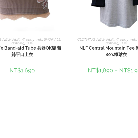
選擇規格
選擇規格
G
,
NEW
,
NLF
,
nlf party web
,
SHOP ALL
CLOTHING
,
NEW
,
NLF
,
nlf party web
,
clothing
,
TOP
clothing
,
TOP
ife Band-aid Tube 兵器OK繃 蕾
NLF Central Mountain Te
絲平口上衣
80’s棒球衣
NT$
1,690
NT$
1,890
–
NT$
1,