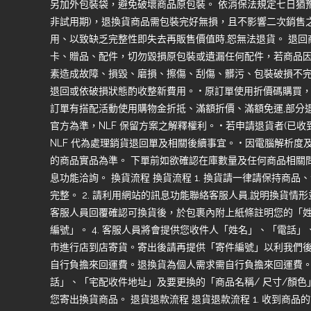
另加外包裝袋，避免破壞商品原包裝。 依消保法規定七日猶豫
非試用期)，退換貨商品需包裝完好無損，且不影響二次銷售
用、以致缺乏完整性即失去再販售價值時,恕無法退貨。 退
卡、贈品、配件，切勿毀損原包裝或遺漏任何配件，若商品
素造成故障、損毀、磨損、擦傷、刮傷、髒污、包裝破損不完
退回或依破損狀態酌收整新費用。 • 原訂單使用折價碼購買
訂單有搭配活動使用購物金折抵、滿額折價、滿額免運,部分
官方為準，NLF 保留方案之解釋權利。 • 若申請退貨者(已
NLF 代為處理銷貨退回單及相關後續事宜。 • 因電腦解析
的商品實品為準。 下單前如欲確認在庫數量及任何商品相關問
息功能洽詢。 換貨流程 換貨流程 1. 換貨請一律請保持商
完整。 2. 請利用網站的訊息功能聯絡客服人員,說明換貨情形
客服人員回覆確認可換貨後，於包裹內附上紙條註明您的「
編號」。 4. 客服人員將會提供您收件人「姓名」、「電話」、
市進行店到店寄貨。寄出後請再提供「寄件編號」以利我們後續
自行負擔來回運費。退換貨為個人需求需自行負擔來回運費。 
話」、「宅配收件地址」及要更換的「商品名稱/ 尺寸/顏色
您寄出換貨商品。 退貨退款流程 退貨退款流程 1. 收到商品的