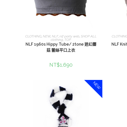
選擇規格
CLOTHING
,
NEW
,
NLF
,
nlf party web
,
SHOP ALL
CLOTHIN
clothing
,
TOP
NLF 1960s Hippy Tube/ 2tone 迷幻蘑
NLF Kn
菇 蕾絲平口上衣
NT$
1,690
NEW