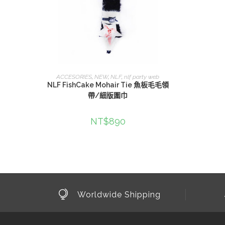
選擇規格
ACCESORIES
,
NEW
,
NLF
,
nlf party web
NLF FishCake Mohair Tie 魚板毛毛領
帶/細版圍巾
NT$
890
Worldwide Shipping