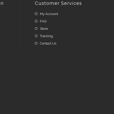
on
Customer Services
My Account
FAQ
Store
Tracking
Contact Us