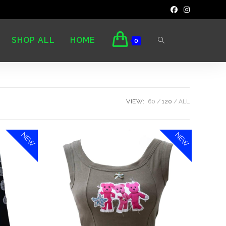
SHOP ALL
HOME
0
VIEW:
60
120
ALL
NEW
NEW