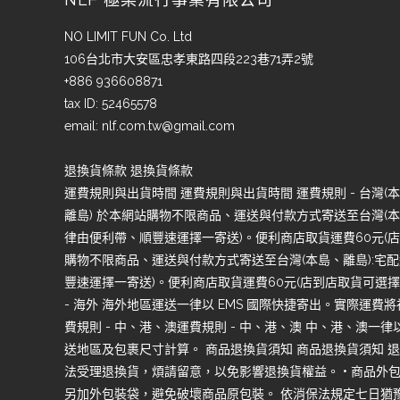
NO LIMIT FUN Co. Ltd
106台北市大安區忠孝東路四段223巷71弄2號
+886 936608871
tax ID: 52465578
email:
nlf.com.tw@gmail.com
退換貨條款 退換貨條款
運費規則與出貨時間 運費規則與出貨時間 運費規則 - 台灣(本島
離島) 於本網站購物不限商品、運送與付款方式寄送至台灣(本島
律由便利帶、順豐速運擇一寄送)。便利商店取貨運費60元(店到
購物不限商品、運送與付款方式寄送至台灣(本島、離島):宅配
豐速運擇一寄送)。便利商店取貨運費60元(店到店取貨可選擇7-1
- 海外 海外地區運送一律以 EMS 國際快捷寄出。實際運費
費規則 - 中、港、澳運費規則 - 中、港、澳 中、港、澳
送地區及包裹尺寸計算。 商品退換貨須知 商品退換貨須知 退
法受理退換貨，煩請留意，以免影響退換貨權益。 • 商品外
另加外包裝袋，避免破壞商品原包裝。 依消保法規定七日猶豫