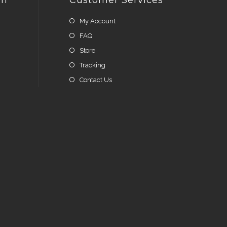
My Account
FAQ
Store
Tracking
Contact Us