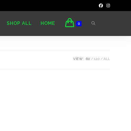
SHOP ALL
HOME
0
VIEW:
60
120
ALL