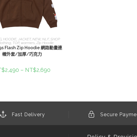
選擇規格
G
,
HOODIE
,
JACKET
,
NEW
,
NLF
,
SHOP
lothing
,
TOP
,
warmers
,
Zip Hoodie
9s Flash Zip Hoodie 網路動畫連
帽外套/加厚/巧克力
T$
2,490
–
NT$
2,690
Fast Delivery
Secure Payme
Policy & Provisi