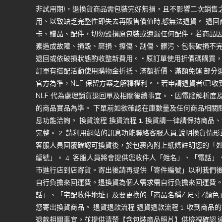
非試用期)，退換貨商品需包裝完好無損，且不影響二次銷售
用、以致缺乏完整性即失去再販售價值時,恕無法退貨。 退
卡、贈品、配件，切勿毀損原包裝或遺漏任何配件，若商品
素造成故障、損毀、磨損、擦傷、刮傷、髒污、包裝破損不完
退回或依破損狀態酌收整新費用。 • 原訂單使用折價碼購買
訂單有搭配活動使用購物金折抵、滿額折價、滿額免運,部分
官方為準，NLF 保留方案之解釋權利。 • 若申請退貨者(已
NLF 代為處理銷貨退回單及相關後續事宜。 • 因電腦解析
的商品實品為準。 下單前如欲確認在庫數量及任何商品相關問
息功能洽詢。 換貨流程 換貨流程 1. 換貨請一律請保持商
完整。 2. 請利用網站的訊息功能聯絡客服人員,說明換貨情形
客服人員回覆確認可換貨後，於包裹內附上紙條註明您的「
編號」。 4. 客服人員將會提供您收件人「姓名」、「電話」、
市進行店到店寄貨。寄出後請再提供「寄件編號」以利我們後續
自行負擔來回運費。退換貨為個人需求需自行負擔來回運費。 
話」、「宅配收件地址」及要更換的「商品名稱/ 尺寸/顏色
您寄出換貨商品。 退貨退款流程 退貨退款流程 1. 收到商品的
退款相關事宜。並提供清楚【含包裝商品照片】供檢視確認,逾期