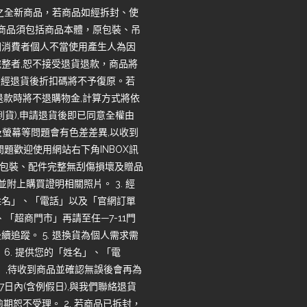
之全新商品，若商品如經拆封、使
回商品須包括商品本體，原包裝、吊
因消費者個人不當使用產生人為因
整者,恕不接受退貨退款，商品將
，經退貨後折扣碼將不予復原。若
退款時將不退購物金,計算方式將依
收到貨),申請退貨後即已同意全權由
度及螢幕等問題會有色差差異,以收到
題歡迎使用網站右下角INBOX訊
品、包裝、配件完整無刮傷損壞及贈品
並附上購買證明相關照片。 3. 經
姓名」、「電話」以及「官網訂單
「超商門市」再請至任—7-11門
追蹤。 5. 退換貨為個人需求需
6. 提供您的「姓名」、「電
」,待收到商品並確認無誤後會再為
7日內(含例假日),與我們聯絡退貨
恕不受理。 2. 若商品已拆封，