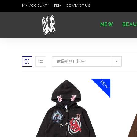
MY ACCOUNT
ITEM
CONTACT US
NEW
BEAU
依最新項目排序
NEW