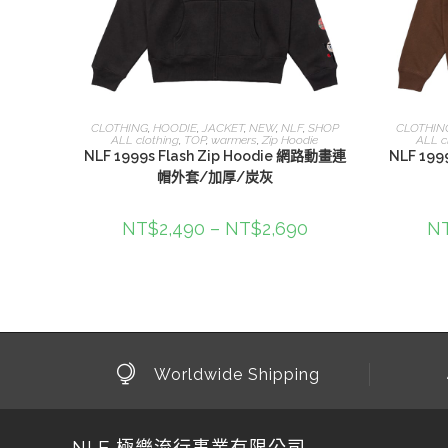
選擇規格
CLOTHING
,
HOODIE
,
JACKET
,
NEW
,
NLF
,
SHOP
CLOTHIN
ALL clothing
,
TOP
,
warmers
,
Zip Hoodie
ALL c
NLF 1999s Flash Zip Hoodie 網路動畫連
NLF 199
帽外套/加厚/炭灰
NT$
2,490
–
NT$
2,690
N
Worldwide Shipping
NLF 極樂流行事業有限公司