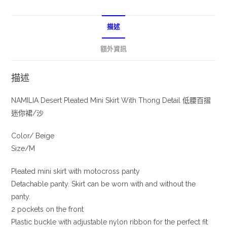
描述
額外資訊
描述
NAMILIA Desert Pleated Mini Skirt With Thong Detail 低腰百摺
迷你裙/沙
Color/ Beige
Size/M
Pleated mini skirt with motocross panty
Detachable panty. Skirt can be worn with and without the
panty.
2 pockets on the front
Plastic buckle with adjustable nylon ribbon for the perfect fit