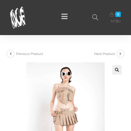
0
NT$
0
Previous Product
Next Product