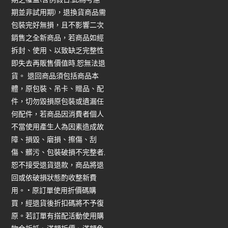
期並非試用期)，退換貨商品需
包裝完好無損，且不影響二次
銷售之全新商品，若商品如經
拆封、使用、以致缺乏完整性
即失去再販售價值時,恕無法退
貨。 退回商品須包括商品本
體，原包裝、吊卡、贈品、配
件，切勿毀損原包裝或遺漏任
何配件，若商品因消費者個人
不當使用產生人為因素造成故
障、損毀、磨損、擦傷、刮
傷、髒污、包裝破損不完整者,
恕不接受退貨退款，商品將退
回或依破損狀態酌收整新費
用。 • 原訂單使用折價碼購
買，經退貨後折扣碼將不予復
原。若訂單有搭配活動使用購