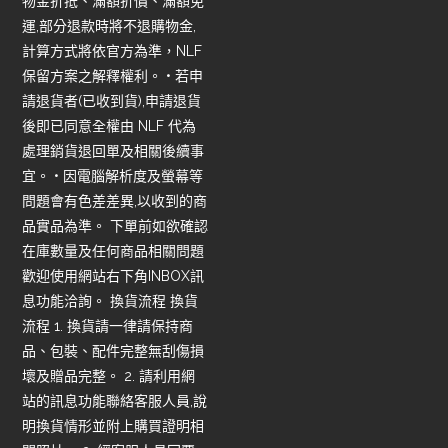
物金折抵、滿額折價、滿額免
運,部分退款時將不退購物金,
計算方式將依官方為準，NLF
保留方案之解釋權利。 • 若申
請退貨者(已收到貨),申請退貨
後即已同意全權由 NLF 代為
處理銷貨退回單及相關後續事
宜。 • 因電腦解析度及螢幕等
問題會有色差差異,以收到的商
品實品為準。 下單前如欲確認
在庫數量及任何商品相關問題
歡迎使用網站右下角INBOX訊
息功能洽詢。 換貨流程 換貨
流程 1. 換貨請一律請保持商
品、包裝、配件完整無刮傷損
壞及贈品完整。 2. 請利用網
站的訊息功能聯絡客服人員,說
明換貨情形並附上購買證明相