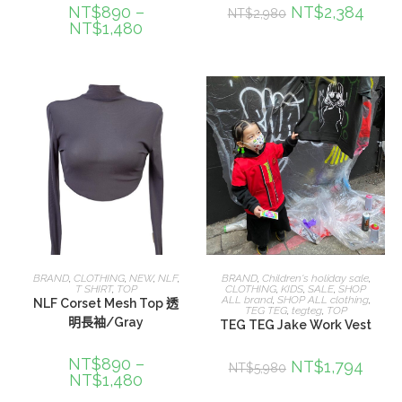
NT$
890
–
NT$
2,384
NT$
2,980
NT$
1,480
選擇規格
選擇規格
BRAND
,
CLOTHING
,
NEW
,
NLF
,
BRAND
,
Children's holiday sale
,
T SHIRT
,
TOP
CLOTHING
,
KIDS
,
SALE
,
SHOP
ALL brand
,
SHOP ALL clothing
,
NLF Corset Mesh Top 透
TEG TEG
,
tegteg
,
TOP
明長袖/Gray
TEG TEG Jake Work Vest
NT$
890
–
NT$
1,794
NT$
5,980
NT$
1,480