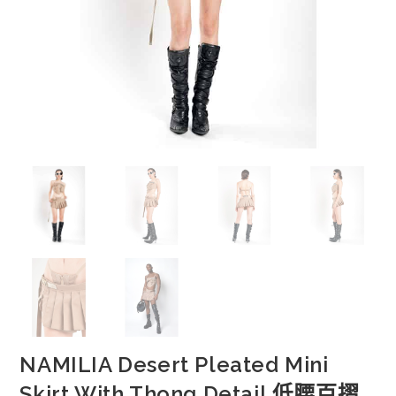
NAMILIA Desert Pleated Mini
Skirt With Thong Detail 低腰百摺