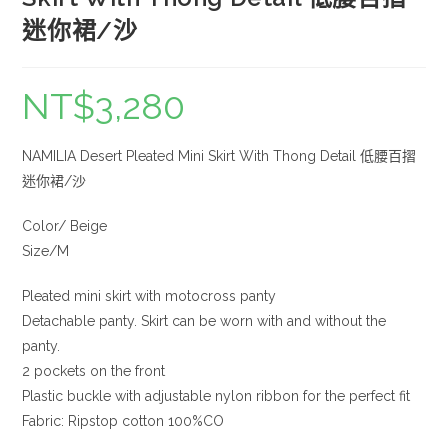
迷你裙/沙
NT$
3,280
NAMILIA Desert Pleated Mini Skirt With Thong Detail 低腰百摺
迷你裙/沙
Color/ Beige
Size/M
Pleated mini skirt with motocross panty
Detachable panty. Skirt can be worn with and without the
panty.
2 pockets on the front
Plastic buckle with adjustable nylon ribbon for the perfect fit
Fabric: Ripstop cotton 100%CO