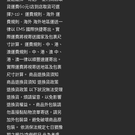
貨運費60元(店到店取貨可選
擇7-11)。 運費規則 - 海外 運
費規則 - 海外 海外地區運送一
律以 EMS 國際快捷寄出。實
際運費將視寄送國家及包裹尺
寸計算。 運費規則 - 中、港、
澳運費規則 - 中、港、澳 中、
港、澳一律以順豐速運寄出。
實際運費將視寄送地區及包裹
尺寸計算。 商品退換貨須知
商品退換貨須知 退換貨政策
退換貨政策 以下狀況無法受理
退換貨，煩請留意，以免影響
退換貨權益。 • 商品外包裝請
勿直接黏貼物流單寄送，請另
加外包裝袋，避免破壞商品原
包裝。 依消保法規定七日猶豫
期之權益(含例假日,此為考慮