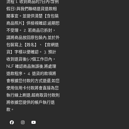
流程 1. 收到商品的7日內(含例
假日),與我們聯絡退貨退款相
關事宜。並提供清楚【含包裝
商品照片】供檢視確認,逾期恕
不受理。 2. 若商品已拆封，
請將商品放回原包裝內,並於外
包裝寫上【姓名】、【官網退
貨】字樣以便確認。 3. 預計
收到退貨後5-7個工作日內，
NLF 確認商品無誤後,將處理
退款程序。 4. 退貨的款項將
會根據您付款的方式退還,如您
使用信用卡付款將會直接為您
執行線上刷退,超商取貨付款則
將依據您提供的帳戶執行退
款。