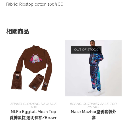
Fabric: Ripstop cotton 100%CO
相關商品
OUT OF STOCK
選擇規格
查看內容
BRAND
,
CLOTHING
,
NEW
,
NLF
,
BRAND
,
CLOTHING
,
SALE
,
TOP
,
TOP
VINTAGE
NLF x Eggtall Mesh Top
Nasir Mazhar塗鴉套裝外
愛神蛋糕 透明長袖/Brown
套