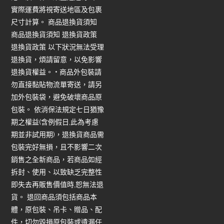
實際運費將視寄送地區及包裹
尺寸計算。 商品退換貨須知
商品退換貨須知 退換貨政策
退換貨政策 以下狀況無法受理
退換貨，煩請留意，以免影響
退換貨權益。 • 商品外包裝請
勿直接黏貼物流單寄送，請另
加外包裝袋，避免破壞商品原
包裝。 依消保法規定七日猶豫
期之權益(含例假日,此為考慮
期並非試用期)，退換貨商品需
包裝完好無損，且不影響二次
銷售之全新商品，若商品如經
拆封、使用、以致缺乏完整性
即失去再販售價值時,恕無法退
貨。 退回商品須包括商品本
體，原包裝、吊卡、贈品、配
件，切勿毀損原包裝或遺漏任