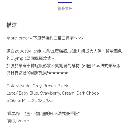
額外資訊
描述
＊pre-order＊下單等待約二至三週唷～ <3
源自2000s的Harajuku彩虹蛋糕褲, 以此升級成大人係、舊款濁色
的Olympic法國奧運款式。
加強於單穿車褲屁股形狀不夠飽滿的身材, 3+1圈 Plus法式豪華版
仍具有顯著的翹臀效果!★★★★★
Color/ Nude, Grey, Brown, Black
Lace/ Baby Blue, Strawberry, Cream, Dark Choco
Size/ S, M, L ,XL,2XL,3XL
*此為臀上3圈+下擺1圈的Plus法式豪華版‘’
*褲長12cm。