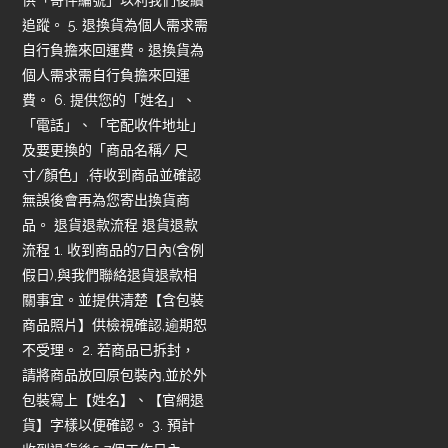
供「寄件編號」以利我們後續
追蹤。 5. 退換貨為個人需求需
自行負擔來回運費。退換貨為
個人需求需自行負擔來回運
費。 6. 提供您的「姓名」、
「電話」、「宅配收件地址」
及要更換的「商品名稱/ 尺
寸/顏色」,待收到商品並確認
無誤後會再為您寄出換貨商
品。 退貨退款流程 退貨退款
流程 1. 收到商品的7日內(含例
假日),與我們聯絡退貨退款相
關事宜。並提供清楚【含包裝
商品照片】供檢視確認,逾期恕
不受理。 2. 若商品已拆封，
請將商品放回原包裝內,並於外
包裝寫上【姓名】、【官網退
貨】字樣以便確認。 3. 預計