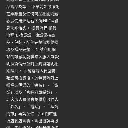
品實品為準。 下單前如欲確認
在庫數量及任何商品相關問題
歡迎使用網站右下角INBOX訊
息功能洽詢。 換貨流程 換貨
流程 1. 換貨請一律請保持商
品、包裝、配件完整無刮傷損
壞及贈品完整。 2. 請利用網
站的訊息功能聯絡客服人員,說
明換貨情形並附上購買證明相
關照片。 3. 經客服人員回覆
確認可換貨後，於包裹內附上
紙條註明您的「姓名」、「電
話」以及「官網訂單編號」。
4. 客服人員將會提供您收件人
「姓名」、「電話」、「超商
門市」再請至任—7-11門市進
行店到店寄貨。寄出後請再提