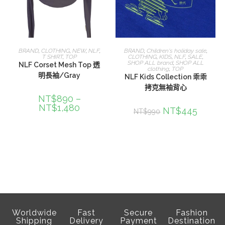
選擇規格
選擇規格
BRAND
,
CLOTHING
,
NEW
,
NLF
,
BRAND
,
Children's holiday sale
,
T SHIRT
,
TOP
CLOTHING
,
KIDS
,
NLF
,
SALE
,
SHOP ALL brand
,
SHOP ALL
NLF Corset Mesh Top 透
clothing
,
TOP
明長袖/Gray
NLF Kids Collection 乖乖
拷克無袖背心
NT$
890
–
NT$
1,480
NT$
445
NT$
990
Worldwide
Fast
Secure
Fashion
Shipping
Delivery
Payment
Destination