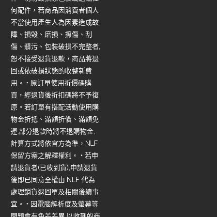
何配件，若商品因消費者個人
不當使用產生人為因素造成故
障、損毀、磨損、擦傷、刮
傷、髒污、包裝破損不完整者,
恕不接受退貨退款，商品將退
回或依破損狀態酌收整新費
用。 • 原訂單使用折價碼購
買，經退貨後折扣碼將不予復
原。若訂單有搭配活動使用購
物金折抵、滿額折價、滿額免
運,部分退款時將不退購物金,
計算方式將依官方為準，NLF
保留方案之解釋權利。 • 若申
請退貨者(已收到貨),申請退貨
後即已同意全權由 NLF 代為
處理銷貨退回單及相關後續事
宜。 • 因電腦解析度及螢幕等
問題會有色差差異,以收到的商