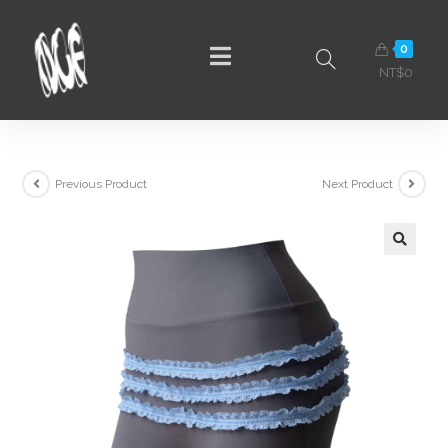
0
NT$
0
Previous Product
Next Product