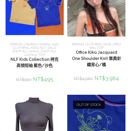
選擇規格
加入購物車
BRAND
,
Children's holiday sale
,
BRAND
,
CLOTHING
,
NEW
,
Office
CLOTHING
,
KIDS
,
NLF
,
SALE
,
Kiko
,
TOP
SHOP ALL brand
,
SHOP ALL
Office Kiko Jacquard
clothing
,
TOP
One Shoulder Knit 單肩針
NLF Kids Collection 拷克
織背心/橘
高領短袖 藍色/沙色
NT$
3,984
NT$
495
NT$
4,980
NT$
990
OUT OF STOCK