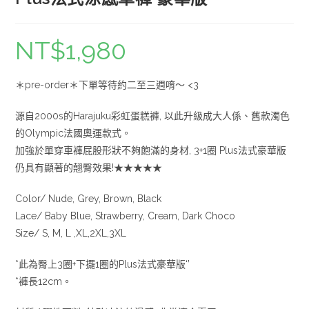
NT$
1,980
＊pre-order＊下單等待約二至三週唷～ <3
源自2000s的Harajuku彩虹蛋糕褲, 以此升級成大人係、舊款濁色
的Olympic法國奧運款式。
加強於單穿車褲屁股形狀不夠飽滿的身材, 3+1圈 Plus法式豪華版
仍具有顯著的翹臀效果!★★★★★
Color/ Nude, Grey, Brown, Black
Lace/ Baby Blue, Strawberry, Cream, Dark Choco
Size/ S, M, L ,XL,2XL,3XL
*此為臀上3圈+下擺1圈的Plus法式豪華版‘’
*褲長12cm。