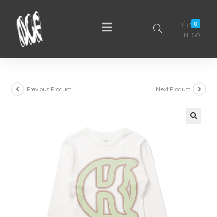
0
NT$
0
Previous Product
Next Product