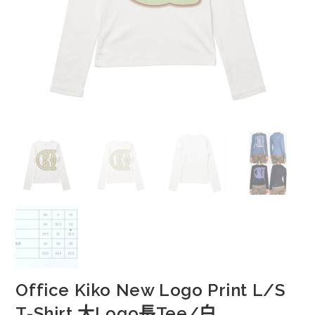
Office Kiko New Logo Print L/S
T-Shirt 大Logo長Tee/白