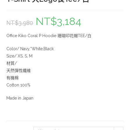
NT$
3,184
NT$
3,980
Office Kiko Coral P Hoodie 珊瑚印花帽TEE/白
Color/ Navy,*White,Black
Size/ XS, S, M
材質/
天然彈性纖維
有機棉
Cotton 100%
Made in Japan