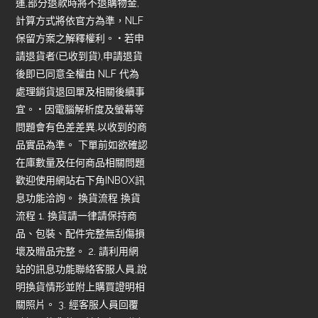
運,部分退款時將不退購物金,
計算方式將依官方為準，NLF
保留方案之解釋權利。 • 若申
請退貨者(已收到貨),申請退貨
後即已同意全權由 NLF 代為
處理銷貨退回單及相關後續事
宜。 • 因電腦解析度及螢幕等
問題會有色差差異,以收到的商
品實品為準。 下單前如欲確認
在庫數量及任何商品相關問題
歡迎使用網站右下角INBOX訊
息功能洽詢。 換貨流程 換貨
流程 1. 換貨請一律請保持商
品、包裝、配件完整無刮傷損
壞及贈品完整。 2. 請利用網
站的訊息功能聯絡客服人員,說
明換貨情形並附上購買證明相
關照片。 3. 經客服人員回覆