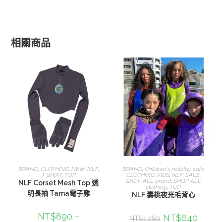
相關商品
選擇規格
選擇規格
BRAND
,
CLOTHING
,
NEW
,
NLF
,
BRAND
,
Children's holiday sale
,
T SHIRT
,
TOP
CLOTHING
,
KIDS
,
NLF
,
SALE
,
SHOP ALL brand
,
SHOP ALL
NLF Corset Mesh Top 透
clothing
,
TOP
明長袖 Tama電子雞
NLF 壽桃夜光毛背心
NT$
890
–
NT$
640
NT$
1,280