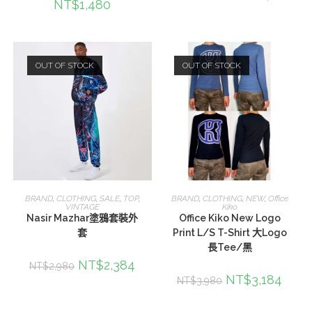
NT$
1,480
OUT OF STOCK
OUT OF STOCK
查看內容
選擇規格
BRAND
,
CLOTHING
,
SALE
,
TOP
,
BRAND
,
CLOTHING
,
NEW
,
Office
VINTAGE
Kiko
Nasir Mazhar塗鴉套裝外
Office Kiko New Logo
套
Print L/S T-Shirt 大Logo
長Tee/黑
NT$
2,384
NT$
2,980
NT$
3,184
NT$
3,980