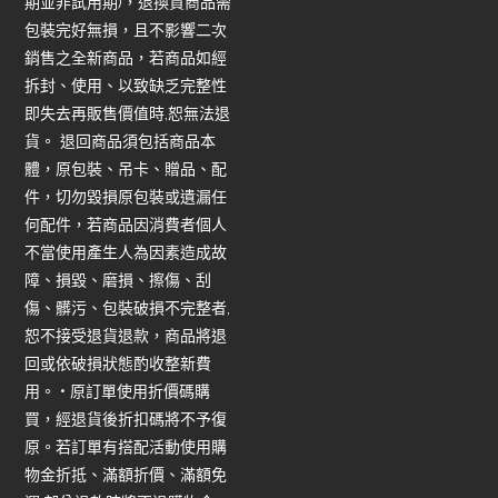
期並非試用期)，退換貨商品需
包裝完好無損，且不影響二次
銷售之全新商品，若商品如經
拆封、使用、以致缺乏完整性
即失去再販售價值時,恕無法退
貨。 退回商品須包括商品本
體，原包裝、吊卡、贈品、配
件，切勿毀損原包裝或遺漏任
何配件，若商品因消費者個人
不當使用產生人為因素造成故
障、損毀、磨損、擦傷、刮
傷、髒污、包裝破損不完整者,
恕不接受退貨退款，商品將退
回或依破損狀態酌收整新費
用。 • 原訂單使用折價碼購
買，經退貨後折扣碼將不予復
原。若訂單有搭配活動使用購
物金折抵、滿額折價、滿額免