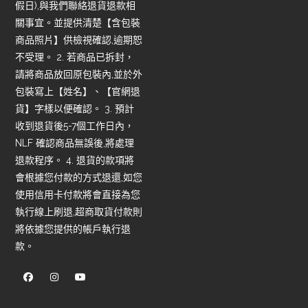
假日),與我們聯絡退貨退款相
關事宜。並提供清楚【含包裝
商品照片】供檢視確認,逾期恕
不受理。 2. 若商品已拆封，
請將商品放回原包裝內,並於外
包裝寫上【姓名】、【官網退
貨】字樣以便確認。 3. 預計
收到退貨後5-7個工作日內，
NLF 確認商品無誤後,將處理
退款程序。 4. 退貨的款項將
會根據您付款的方式退還,如您
使用信用卡付款將會直接為您
執行線上刷退,超商取貨付款則
將依據您提供的帳戶執行退
款。