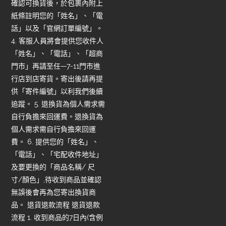
確認可換貨後，於包裹內附上
紙條註明您的「姓名」、「電
話」以及「官網訂單編號」。
4. 客服人員將會提供您收件人
「姓名」、「電話」、「超商
門市」再請至任—7-11門市進
行店到店寄貨。寄出後請再提
供「寄件編號」以利我們後續
追蹤。 5. 退換貨為個人需求需
自行負擔來回運費。退換貨為
個人需求需自行負擔來回運
費。 6. 提供您的「姓名」、
「電話」、「宅配收件地址」
及要更換的「商品名稱/ 尺
寸/顏色」,待收到商品並確認
無誤後會再為您寄出換貨商
品。 退貨退款流程 退貨退款
流程 1. 收到商品的7日內(含例