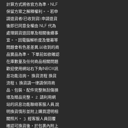
計算方式將依官方為準，NLF
保留方案之解釋權利。 • 若申
請退貨者(已收到貨),申請退貨
後即已同意全權由 NLF 代為
處理銷貨退回單及相關後續事
宜。 • 因電腦解析度及螢幕等
問題會有色差差異,以收到的商
品實品為準。 下單前如欲確認
在庫數量及任何商品相關問題
歡迎使用網站右下角INBOX訊
息功能洽詢。 換貨流程 換貨
流程 1. 換貨請一律請保持商
品、包裝、配件完整無刮傷損
壞及贈品完整。 2. 請利用網
站的訊息功能聯絡客服人員,說
明換貨情形並附上購買證明相
關照片。 3. 經客服人員回覆
確認可換貨後，於包裹內附上