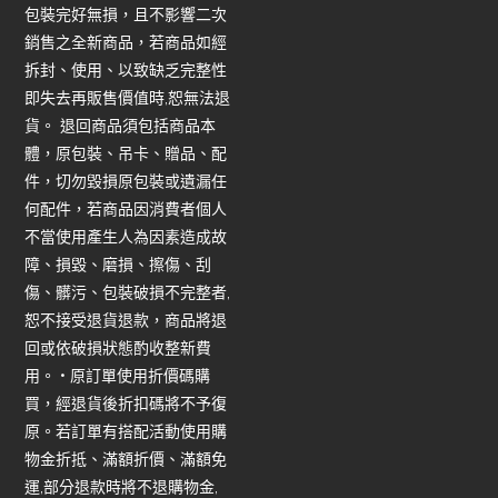
包裝完好無損，且不影響二次
銷售之全新商品，若商品如經
拆封、使用、以致缺乏完整性
即失去再販售價值時,恕無法退
貨。 退回商品須包括商品本
體，原包裝、吊卡、贈品、配
件，切勿毀損原包裝或遺漏任
何配件，若商品因消費者個人
不當使用產生人為因素造成故
障、損毀、磨損、擦傷、刮
傷、髒污、包裝破損不完整者,
恕不接受退貨退款，商品將退
回或依破損狀態酌收整新費
用。 • 原訂單使用折價碼購
買，經退貨後折扣碼將不予復
原。若訂單有搭配活動使用購
物金折抵、滿額折價、滿額免
運,部分退款時將不退購物金,