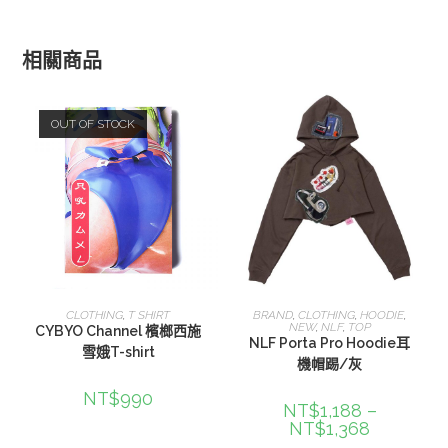
相關商品
OUT OF STOCK
選擇規格
選擇規格
CLOTHING
,
T SHIRT
BRAND
,
CLOTHING
,
HOODIE
,
NEW
,
NLF
,
TOP
CYBYO Channel 檳榔西施
NLF Porta Pro Hoodie耳
雪娥T-shirt
機帽踢/灰
NT$
990
NT$
1,188
–
NT$
1,368