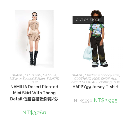
OUT OF STOCK
選擇規格
選擇規格
BRAND
,
CLOTHING
,
NAMILIA
,
BRAND
,
Children's holiday sale
,
NEW
,
♬Special Edition
,
T SHIRT
,
CLOTHING
,
KIDS
,
SHOP ALL
TOP
brand
,
SHOP ALL clothing
,
TOP
NAMILIA Desert Pleated
HAPPY99 Jersey T-shirt
Mini Skirt With Thong
Detail 低腰百摺迷你裙/沙
NT$
2,995
NT$
5,990
NT$
3,280