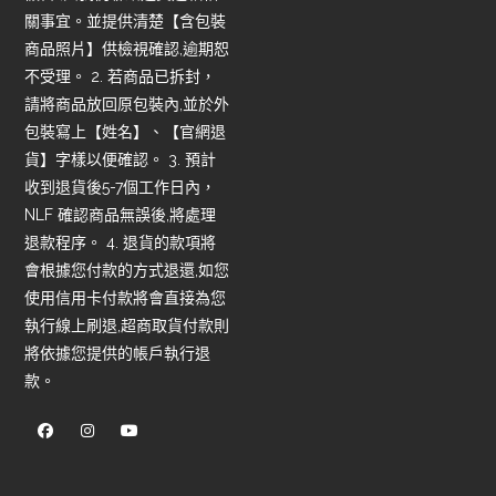
關事宜。並提供清楚【含包裝
商品照片】供檢視確認,逾期恕
不受理。 2. 若商品已拆封，
請將商品放回原包裝內,並於外
包裝寫上【姓名】、【官網退
貨】字樣以便確認。 3. 預計
收到退貨後5-7個工作日內，
NLF 確認商品無誤後,將處理
退款程序。 4. 退貨的款項將
會根據您付款的方式退還,如您
使用信用卡付款將會直接為您
執行線上刷退,超商取貨付款則
將依據您提供的帳戶執行退
款。