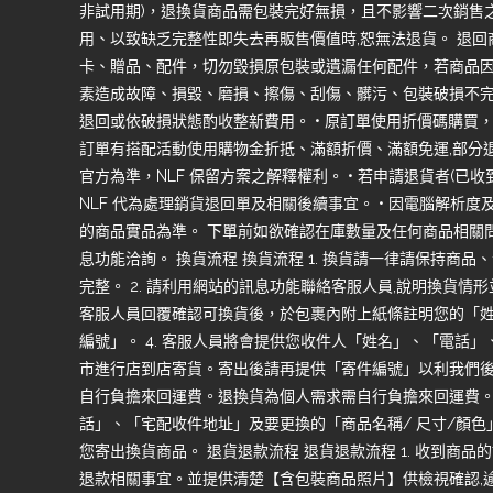
非試用期)，退換貨商品需包裝完好無損，且不影響二次銷售
用、以致缺乏完整性即失去再販售價值時,恕無法退貨。 退
卡、贈品、配件，切勿毀損原包裝或遺漏任何配件，若商品
素造成故障、損毀、磨損、擦傷、刮傷、髒污、包裝破損不完
退回或依破損狀態酌收整新費用。 • 原訂單使用折價碼購買
訂單有搭配活動使用購物金折抵、滿額折價、滿額免運,部分
官方為準，NLF 保留方案之解釋權利。 • 若申請退貨者(已
NLF 代為處理銷貨退回單及相關後續事宜。 • 因電腦解析
的商品實品為準。 下單前如欲確認在庫數量及任何商品相關問
息功能洽詢。 換貨流程 換貨流程 1. 換貨請一律請保持商
完整。 2. 請利用網站的訊息功能聯絡客服人員,說明換貨情形
客服人員回覆確認可換貨後，於包裹內附上紙條註明您的「
編號」。 4. 客服人員將會提供您收件人「姓名」、「電話」、
市進行店到店寄貨。寄出後請再提供「寄件編號」以利我們後續
自行負擔來回運費。退換貨為個人需求需自行負擔來回運費。 
話」、「宅配收件地址」及要更換的「商品名稱/ 尺寸/顏色
您寄出換貨商品。 退貨退款流程 退貨退款流程 1. 收到商品的
退款相關事宜。並提供清楚【含包裝商品照片】供檢視確認,逾期