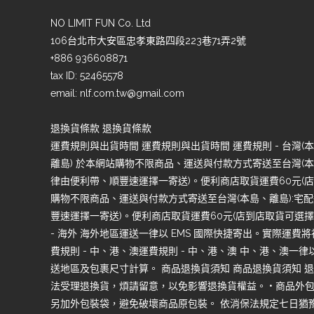
NO LIMIT FUN Co. Ltd
106台北市大安區忠孝東路四段223巷71弄2號
+886 936608871
tax ID: 52465578
email:
nlf.com.tw@gmail.com
退換貨條款 退換貨條款
運費規則與出貨時間 運費規則與出貨時間 運費規則 - 台灣(本島
離島) 於本網站購物不限商品、運送與付款方式寄送至台灣(本島
律由便利帶、順豐速運擇一寄送)。便利商店取貨運費60元(店到
購物不限商品、運送與付款方式寄送至台灣(本島、離島):宅配
豐速運擇一寄送)。便利商店取貨運費60元(店到店取貨可選擇7-1
- 海外 海外地區運送一律以 EMS 國際快捷寄出。實際運費
費規則 - 中、港、澳運費規則 - 中、港、澳 中、港、澳
送地區及包裹尺寸計算。 商品退換貨須知 商品退換貨須知 退
法受理退換貨，煩請留意，以免影響退換貨權益。 • 商品外
另加外包裝袋，避免破壞商品原包裝。 依消保法規定七日猶豫