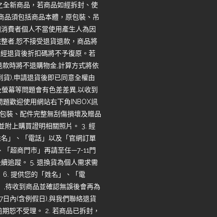
之全新商品，若商品如經拆封、使
回商品須包括商品本體，原包裝、吊
因消費者個人不當使用產生人為因
整者,恕不接受退貨退款，商品將
，經退貨後折扣碼將不予復原。若
退款時將不退購物金,計算方式將依
收到貨),申請退貨後即已同意全權由
度及螢幕等問題會有色差差異,以收到
題歡迎使用網站右下角INBOX訊
品、包裝、配件完整無刮傷損壞及贈品
並附上購買證明相關照片。 3. 經
姓名」、「電話」以及「官網訂單
「超商門市」再請至任—7-11門
追蹤。 5. 退換貨為個人需求需
6. 提供您的「姓名」、「電
」,待收到商品並確認無誤後會再為
7日內(含例假日),與我們聯絡退貨
恕不受理。 2. 若商品已拆封，