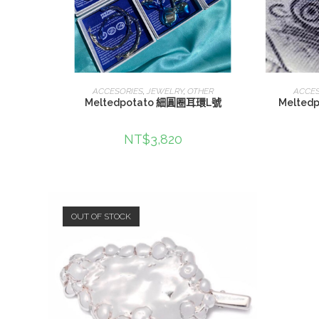
查看內容
ACCESORIES
,
JEWELRY
,
OTHER
ACCES
Meltedpotato 細圓圈耳環L號
Melte
NT$
3,820
OUT OF STOCK