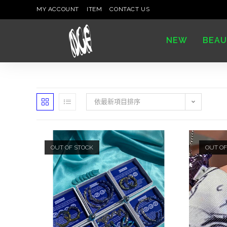
MY ACCOUNT
ITEM
CONTACT US
NEW
BEAU
依最新項目排序
OUT OF STOCK
OUT OF