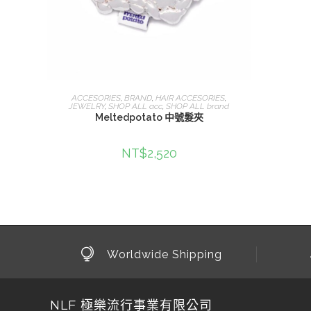
查看內容
ACCESORIES
,
BRAND
,
HAIR ACCESORIES
,
JEWELRY
,
SHOP ALL acc
,
SHOP ALL brand
Meltedpotato 中號髮夾
NT$
2,520
Worldwide Shipping
NLF 極樂流行事業有限公司