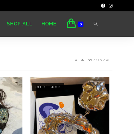
SHOP ALL
HOME
0
VIEW:
60
120
ALL
OUT OF STOCK