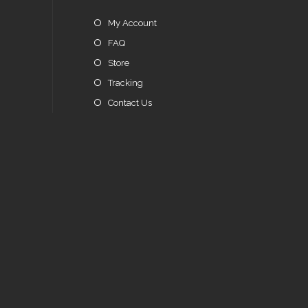
My Account
FAQ
Store
Tracking
Contact Us