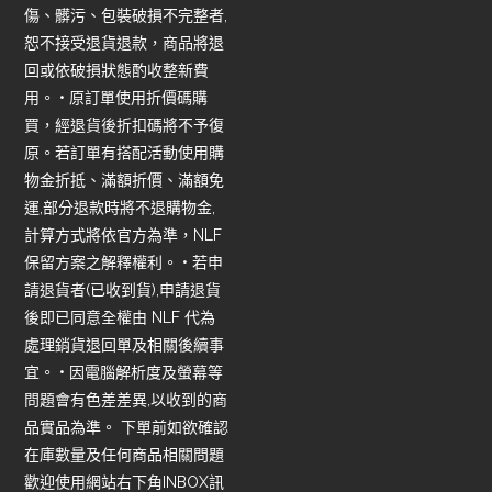
傷、髒污、包裝破損不完整者,
恕不接受退貨退款，商品將退
回或依破損狀態酌收整新費
用。 • 原訂單使用折價碼購
買，經退貨後折扣碼將不予復
原。若訂單有搭配活動使用購
物金折抵、滿額折價、滿額免
運,部分退款時將不退購物金,
計算方式將依官方為準，NLF
保留方案之解釋權利。 • 若申
請退貨者(已收到貨),申請退貨
後即已同意全權由 NLF 代為
處理銷貨退回單及相關後續事
宜。 • 因電腦解析度及螢幕等
問題會有色差差異,以收到的商
品實品為準。 下單前如欲確認
在庫數量及任何商品相關問題
歡迎使用網站右下角INBOX訊