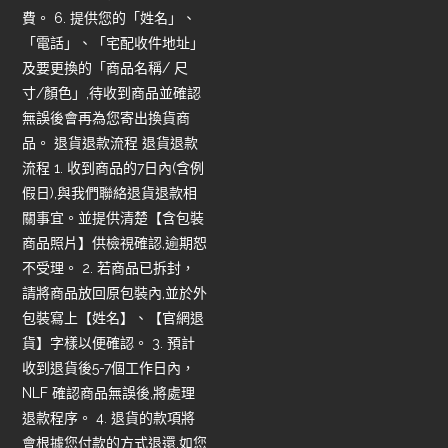
費。 6. 提供您的「姓名」、
「電話」、「宅配收件地址」
及要更換的「商品名稱/ 尺
寸/顏色」,待收到商品並確認
無誤後會再為您寄出換貨商
品。 退貨退款流程 退貨退款
流程 1. 收到商品的7日內(含例
假日),與我們聯絡退貨退款相
關事宜。並提供清楚【含包裝
商品照片】供檢視確認,逾期恕
不受理。 2. 若商品已拆封，
請將商品放回原包裝內,並於外
包裝寫上【姓名】、【官網退
貨】字樣以便確認。 3. 預計
收到退貨後5-7個工作日內，
NLF 確認商品無誤後,將處理
退款程序。 4. 退貨的款項將
會根據您付款的方式退還,如您