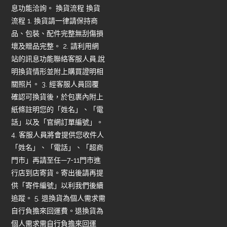
息功能洽詢。 換貨流程 換貨
流程 1. 換貨請一律請保持商
品、包裝、配件完整無刮傷損
壞及贈品完整。 2. 請利用網
站的訊息功能聯絡客服人員,說
明換貨情形並附上購買證明相
關照片。 3. 經客服人員回覆
確認可換貨後，於包裹內附上
紙條註明您的「姓名」、「電
話」以及「官網訂單編號」。
4. 客服人員將會提供您收件人
「姓名」、「電話」、「超商
門市」再請至任—7-11門市進
行店到店寄貨。寄出後請再提
供「寄件編號」以利我們後續
追蹤。 5. 退換貨為個人需求需
自行負擔來回運費。退換貨為
個人需求需自行負擔來回運