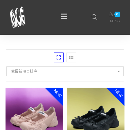
0
NT$
0
依最新項目排序
NEW
NEW