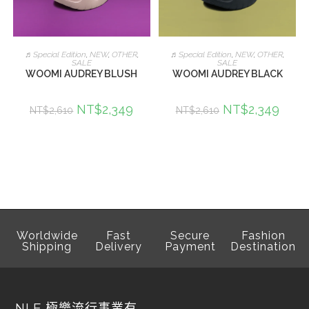
加入購物車
加入購物車
♬Special Edition
,
NEW
,
OTHER
,
♬Special Edition
,
NEW
,
OTHER
,
SALE
SALE
WOOMI AUDREY BLUSH
WOOMI AUDREY BLACK
NT$
2,349
NT$
2,349
NT$
2,610
NT$
2,610
Worldwide
Fast
Secure
Fashion
Shipping
Delivery
Payment
Destination
NLF 極樂流行事業有