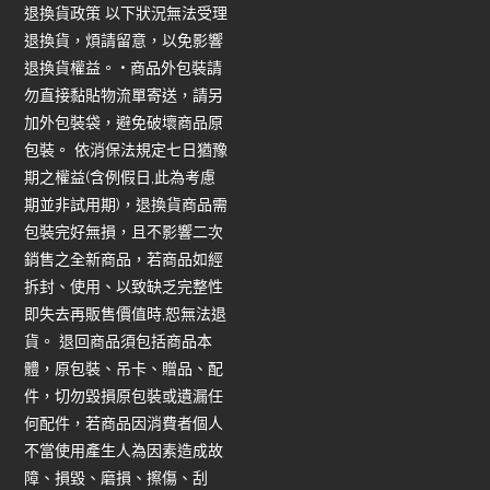
退換貨政策 以下狀況無法受理
退換貨，煩請留意，以免影響
退換貨權益。 • 商品外包裝請
勿直接黏貼物流單寄送，請另
加外包裝袋，避免破壞商品原
包裝。 依消保法規定七日猶豫
期之權益(含例假日,此為考慮
期並非試用期)，退換貨商品需
包裝完好無損，且不影響二次
銷售之全新商品，若商品如經
拆封、使用、以致缺乏完整性
即失去再販售價值時,恕無法退
貨。 退回商品須包括商品本
體，原包裝、吊卡、贈品、配
件，切勿毀損原包裝或遺漏任
何配件，若商品因消費者個人
不當使用產生人為因素造成故
障、損毀、磨損、擦傷、刮