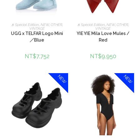
加入購物車
加入購物車
♬Special Edition
,
NEW
,
OTHER
,
♬Special Edition
,
NEW
,
OTHER
,
VINTAGE
VINTAGE
UGG x TELFAR Logo Mini
YIE YIE Mila Love Mules /
／Blue
Red
NT$
7,752
NT$
9,950
NEW
NEW