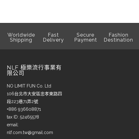
Worldwide
Fast
Secure
Fashion
Shipping
Delivery
Payment
Destination
NLF 極樂流行事業有
限公司
NO LIMIT FUN Co. Ltd
106台北市大安區忠孝東路四
段223巷71弄2號
+886 936608871
tax ID: 52465578
email:
nlf.com.tw@gmail.com