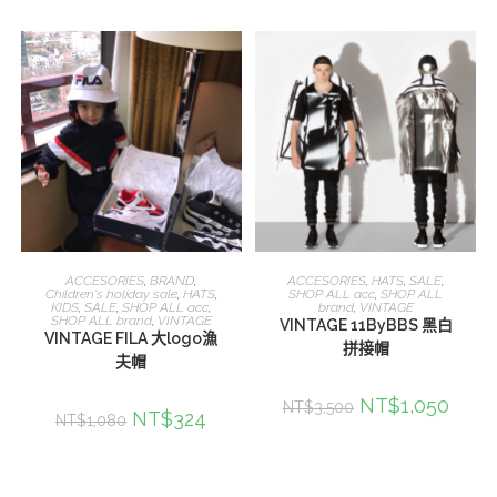
加入購物車
加入購物車
ACCESORIES
,
BRAND
,
ACCESORIES
,
HATS
,
SALE
,
Children's holiday sale
,
HATS
,
SHOP ALL acc
,
SHOP ALL
KIDS
,
SALE
,
SHOP ALL acc
,
brand
,
VINTAGE
SHOP ALL brand
,
VINTAGE
VINTAGE 11ByBBS 黑白
VINTAGE FILA 大logo漁
拼接帽
夫帽
NT$
1,050
NT$
3,500
NT$
324
NT$
1,080