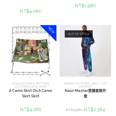
NT$
1,980
NT$
4,080
NEW
OUT OF STOCK
加入購物車
查看內容
♬Special Edition
,
BOTTOM
,
BRAND
,
CLOTHING
,
SALE
,
TOP
,
CLOTHING
,
NEW
,
SKIRT
VINTAGE
A Camo Skirt On A Camo
Nasir Mazhar塗鴉套裝外
Skirt Skirt
套
NT$
4,280
NT$
2,384
NT$
2,980