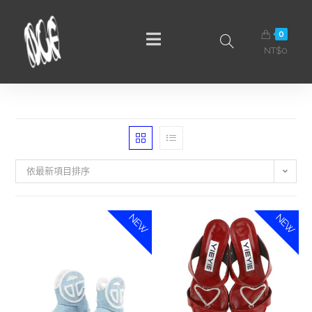
0
NT$
0
依最新項目排序
NEW
NEW