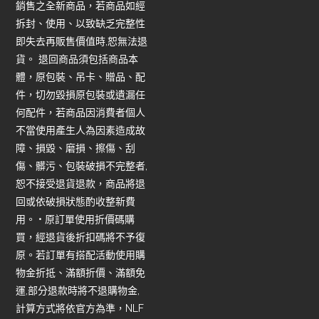
銷售之全新商品，若商品如經
拆封、使用、以致缺乏完整性
即失去再販售價值時,恕無法退
貨。 退回商品須包括商品本
體，原包裝、吊卡、贈品、配
件，切勿毀損原包裝或遺漏任
何配件，若商品因消費者個人
不當使用產生人為因素造成故
障、損毀、磨損、擦傷、刮
傷、髒污、包裝破損不完整者,
恕不接受退貨退款，商品將退
回或依破損狀態酌收整新費
用。 • 原訂單使用折價碼購
買，經退貨後折扣碼將不予復
原。若訂單有搭配活動使用購
物金折抵、滿額折價、滿額免
運,部分退款時將不退購物金,
計算方式將依官方為準，NLF