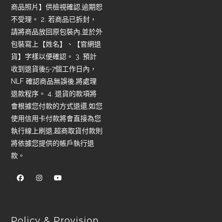
商品照片】供檢視確認,逾期恕
不受理。 2. 若商品已拆封，
請將商品放回原包裝內,並於外
包裝寫上【姓名】、【官網退
貨】字樣以便確認。 3. 預計
收到退貨後5-7個工作日內，
NLF 確認商品無誤後,將處理
退款程序。 4. 退貨的款項將
會根據您付款的方式退還,如您
使用信用卡付款將會直接為您
執行線上刷退,超商取貨付款則
將依據您提供的帳戶執行退
款。
Policy & Provision