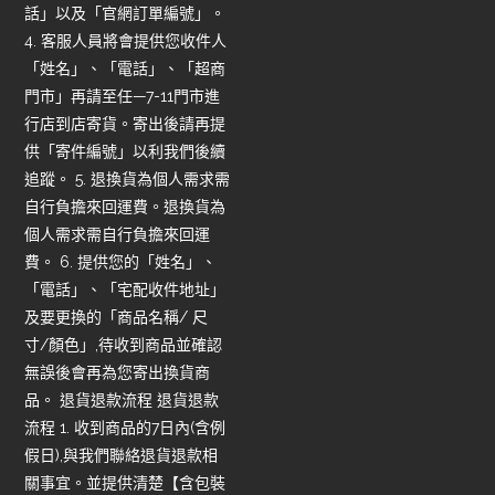
話」以及「官網訂單編號」。
4. 客服人員將會提供您收件人
「姓名」、「電話」、「超商
門市」再請至任—7-11門市進
行店到店寄貨。寄出後請再提
供「寄件編號」以利我們後續
追蹤。 5. 退換貨為個人需求需
自行負擔來回運費。退換貨為
個人需求需自行負擔來回運
費。 6. 提供您的「姓名」、
「電話」、「宅配收件地址」
及要更換的「商品名稱/ 尺
寸/顏色」,待收到商品並確認
無誤後會再為您寄出換貨商
品。 退貨退款流程 退貨退款
流程 1. 收到商品的7日內(含例
假日),與我們聯絡退貨退款相
關事宜。並提供清楚【含包裝