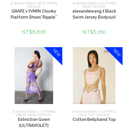
加入購物車
加入購物車
♬Special Edition
,
NEW
,
OTHER
,
♬Special Edition
,
CLOTHING
,
VINTAGE
NEW
,
VINTAGE
GRAPE x YVMIN Chunky
alexandewang.t Black
Platform Shoes”Ripple”
Swim Jersey Bodysuit
NT$
8,806
NT$
6,160
NEW
NEW
加入購物車
加入購物車
♬Special Edition
,
CLOTHING
,
♬Special Edition
,
CLOTHING
,
DRESS
,
NEW
,
VINTAGE
NEW
,
TOP
,
VINTAGE
Extinction Gown
Cotton Bellyband Top
[ULTRAVIOLET]