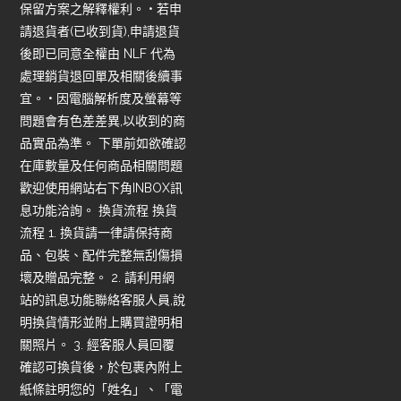
保留方案之解釋權利。 • 若申
請退貨者(已收到貨),申請退貨
後即已同意全權由 NLF 代為
處理銷貨退回單及相關後續事
宜。 • 因電腦解析度及螢幕等
問題會有色差差異,以收到的商
品實品為準。 下單前如欲確認
在庫數量及任何商品相關問題
歡迎使用網站右下角INBOX訊
息功能洽詢。 換貨流程 換貨
流程 1. 換貨請一律請保持商
品、包裝、配件完整無刮傷損
壞及贈品完整。 2. 請利用網
站的訊息功能聯絡客服人員,說
明換貨情形並附上購買證明相
關照片。 3. 經客服人員回覆
確認可換貨後，於包裹內附上
紙條註明您的「姓名」、「電