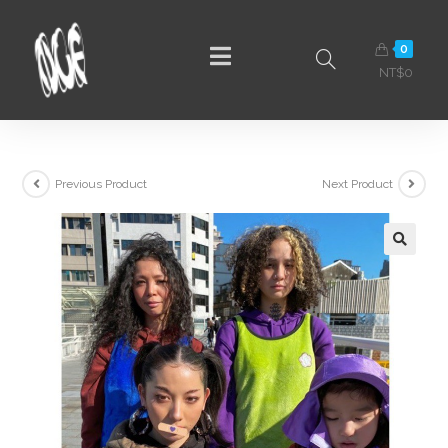
0
NT$
0
Previous Product
Next Product