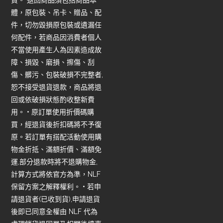
貨。 退回商品須包括商品本
體，原包裝、吊卡、贈品、配
件，切勿毀損原包裝或遺漏任
何配件，若商品因消費者個人
不當使用產生人為因素造成故
障、損毀、磨損、擦傷、刮
傷、髒污、包裝破損不完整者,
恕不接受退貨退款，商品將退
回或依破損狀態酌收整新費
用。 • 原訂單使用折價碼購
買，經退貨後折扣碼將不予復
原。若訂單有搭配活動使用購
物金折抵、滿額折價、滿額免
運,部分退款時將不退購物金,
計算方式將依官方為準，NLF
保留方案之解釋權利。 • 若申
請退貨者(已收到貨),申請退貨
後即已同意全權由 NLF 代為