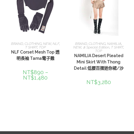
選擇規格
選擇規格
BRAND
,
CLOTHING
,
NEW
,
NLF
,
BRAND
,
CLOTHING
,
NAMILIA
,
T SHIRT
,
TOP
NEW
,
♬Special Edition
,
T SHIRT
,
TOP
NLF Corset Mesh Top 透
NAMILIA Desert Pleated
明長袖 Tama電子雞
Mini Skirt With Thong
Detail 低腰百摺迷你裙/沙
NT$
890
–
NT$
1,480
NT$
3,280