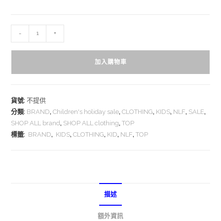
-
+
加入購物車
貨號:
不提供
分類:
BRAND
,
Children's holiday sale
,
CLOTHING
,
KIDS
,
NLF
,
SALE
,
SHOP ALL brand
,
SHOP ALL clothing
,
TOP
標籤:
BRAND
,
KIDS
,
CLOTHING
,
KID
,
NLF
,
TOP
描述
額外資訊