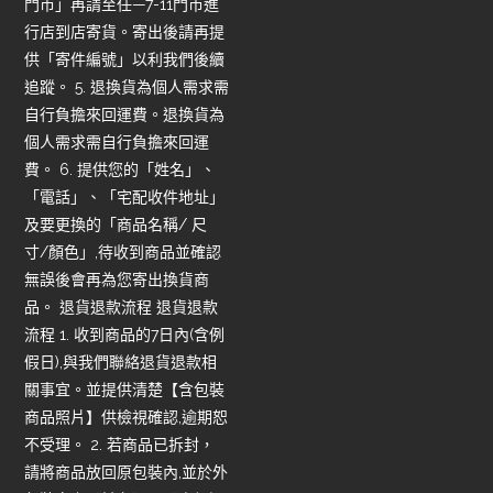
門市」再請至任—7-11門市進
行店到店寄貨。寄出後請再提
供「寄件編號」以利我們後續
追蹤。 5. 退換貨為個人需求需
自行負擔來回運費。退換貨為
個人需求需自行負擔來回運
費。 6. 提供您的「姓名」、
「電話」、「宅配收件地址」
及要更換的「商品名稱/ 尺
寸/顏色」,待收到商品並確認
無誤後會再為您寄出換貨商
品。 退貨退款流程 退貨退款
流程 1. 收到商品的7日內(含例
假日),與我們聯絡退貨退款相
關事宜。並提供清楚【含包裝
商品照片】供檢視確認,逾期恕
不受理。 2. 若商品已拆封，
請將商品放回原包裝內,並於外