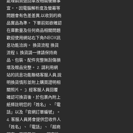
處理銷貨退回單及相關後續事
宜。 • 因電腦解析度及螢幕等
問題會有色差差異,以收到的商
品實品為準。 下單前如欲確認
在庫數量及任何商品相關問題
歡迎使用網站右下角INBOX訊
息功能洽詢。 換貨流程 換貨
流程 1. 換貨請一律請保持商
品、包裝、配件完整無刮傷損
壞及贈品完整。 2. 請利用網
站的訊息功能聯絡客服人員,說
明換貨情形並附上購買證明相
關照片。 3. 經客服人員回覆
確認可換貨後，於包裹內附上
紙條註明您的「姓名」、「電
話」以及「官網訂單編號」。
4. 客服人員將會提供您收件人
「姓名」、「電話」、「超商