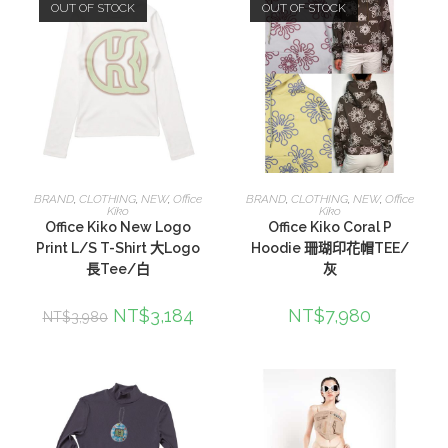
OUT OF STOCK
OUT OF STOCK
選擇規格
查看內容
BRAND
,
CLOTHING
,
NEW
,
Office
BRAND
,
CLOTHING
,
NEW
,
Office
Kiko
Kiko
Office Kiko New Logo
Office Kiko Coral P
Print L/S T-Shirt 大Logo
Hoodie 珊瑚印花帽TEE/
長Tee/白
灰
NT$
3,184
NT$
7,980
NT$
3,980