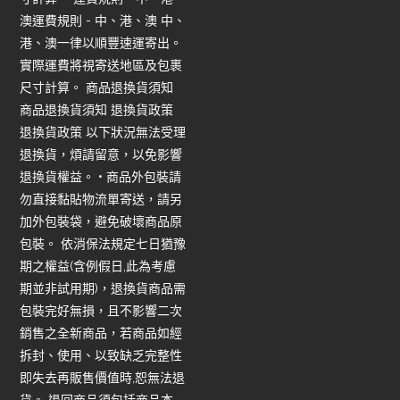
澳運費規則 - 中、港、澳 中、
港、澳一律以順豐速運寄出。
實際運費將視寄送地區及包裹
尺寸計算。 商品退換貨須知
商品退換貨須知 退換貨政策
退換貨政策 以下狀況無法受理
退換貨，煩請留意，以免影響
退換貨權益。 • 商品外包裝請
勿直接黏貼物流單寄送，請另
加外包裝袋，避免破壞商品原
包裝。 依消保法規定七日猶豫
期之權益(含例假日,此為考慮
期並非試用期)，退換貨商品需
包裝完好無損，且不影響二次
銷售之全新商品，若商品如經
拆封、使用、以致缺乏完整性
即失去再販售價值時,恕無法退