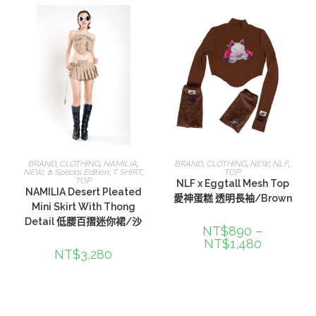
滿分 5
選擇規格
選擇規格
BRAND
,
CLOTHING
,
NAMILIA
,
BRAND
,
CLOTHING
,
NEW
,
NLF
,
NEW
,
♬Special Edition
,
T SHIRT
,
TOP
TOP
NLF x Eggtall Mesh Top
NAMILIA Desert Pleated
愛神蛋糕 透明長袖/Brown
Mini Skirt With Thong
Detail 低腰百摺迷你裙/沙
NT$
890
–
NT$
1,480
NT$
3,280