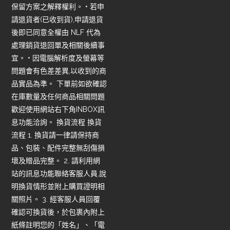
保留方案之解釋權利。 • 若申
請退貨者(已收到貨),申請退貨
後即已同意全權由 NLF 代為
處理銷貨退回單及相關後續事
宜。 • 因電腦解析度及螢幕等
問題會有色差差異,以收到的商
品實品為準。 下單前如欲確認
在庫數量及任何商品相關問題
歡迎使用網站右下角INBOX訊
息功能洽詢。 換貨流程 換貨
流程 1. 換貨請一律請保持商
品、包裝、配件完整無刮傷損
壞及贈品完整。 2. 請利用網
站的訊息功能聯絡客服人員,說
明換貨情形並附上購買證明相
關照片。 3. 經客服人員回覆
確認可換貨後，於包裹內附上
紙條註明您的「姓名」、「電