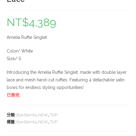
NT$
4,389
Amelia Ruffle Singlet
Color/ White
Size/ S
Introducing the Amelia Ruffle Singlet, made with double layer
lace and mesh hand-cut ruffles. Featuring 4 detachable satin
bows for endless styling opportunities!
已售完
分類:
Bye Bambi
,
NEW
,
TOP
標籤:
Bye Bambi
,
NEW
,
TOP