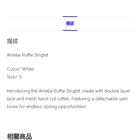
描述
描述
Amelia Ruffle Singlet
Color/ White
Size/ S
Introducing the Amelia Ruffle Singlet, made with double layer
lace and mesh hand-cut ruffles. Featuring 4 detachable satin
bows for endless styling opportunities!
相關商品