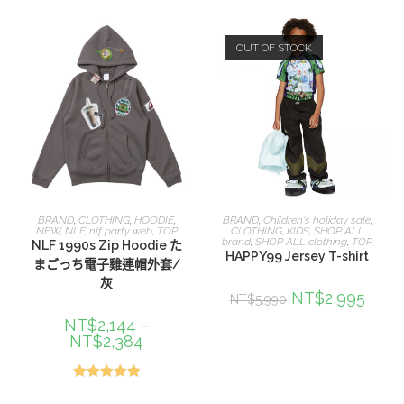
OUT OF STOCK
選擇規格
選擇規格
BRAND
,
CLOTHING
,
HOODIE
,
BRAND
,
Children's holiday sale
,
NEW
,
NLF
,
nlf party web
,
TOP
CLOTHING
,
KIDS
,
SHOP ALL
brand
,
SHOP ALL clothing
,
TOP
NLF 1990s Zip Hoodie た
HAPPY99 Jersey T-shirt
まごっち電子雞連帽外套/
灰
NT$
2,995
NT$
5,990
NT$
2,144
–
NT$
2,384
評分
5.00