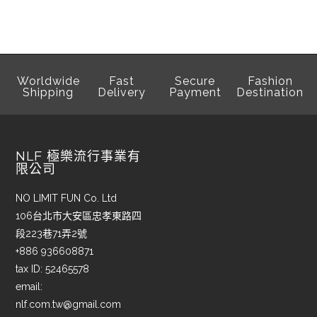
Worldwide
Fast
Secure
Fashion
Shipping
Delivery
Payment
Destination
NLF 極樂流行事業有
限公司
NO LIMIT FUN Co. Ltd
106台北市大安區忠孝東路四
段223巷71弄2號
+886 936608871
tax ID: 52465578
email:
nlf.com.tw@gmail.com