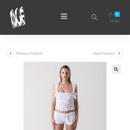
0
NT$
0
Previous Product
Next Product