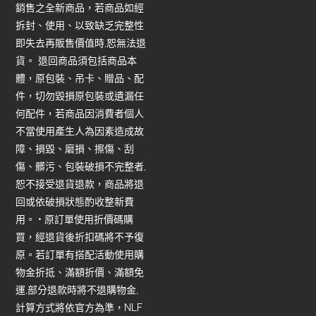
銷售之全新商品，若商品如經
拆封、使用、以致缺乏完整性
即失去再販售價值時,恕無法退
貨。 退回商品須包括商品本
體，原包裝、吊卡、贈品、配
件，切勿毀損原包裝或遺漏任
何配件，若商品因消費者個人
不當使用產生人為因素造成故
障、損毀、磨損、擦傷、刮
傷、髒污、包裝破損不完整者,
恕不接受退貨退款，商品將退
回或依破損狀態酌收整新費
用。 • 原訂單使用折價碼購
買，經退貨後折扣碼將不予復
原。若訂單有搭配活動使用購
物金折抵、滿額折價、滿額免
運,部分退款時將不退購物金,
計算方式將依官方為準，NLF