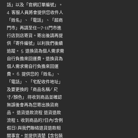
話」以及「官網訂單編號」。
4. 客服人員將會提供您收件人
「姓名」、「電話」、「超商
門市」再請至任—7-11門市進
行店到店寄貨。寄出後請再提
供「寄件編號」以利我們後續
追蹤。 5. 退換貨為個人需求需
自行負擔來回運費。退換貨為
個人需求需自行負擔來回運
費。 6. 提供您的「姓名」、
「電話」、「宅配收件地址」
及要更換的「商品名稱/ 尺
寸/顏色」,待收到商品並確認
無誤後會再為您寄出換貨商
品。 退貨退款流程 退貨退款
流程 1. 收到商品的7日內(含例
假日),與我們聯絡退貨退款相
關事宜。並提供清楚【含包裝