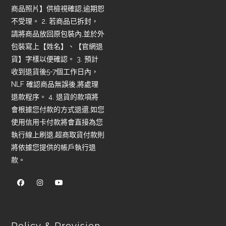
商品照片】供檢視確認,逾期恕
不受理。 2. 若商品已拆封，
請將商品放回原包裝內,並於外
包裝寫上【姓名】、【官網退
貨】字樣以便確認。 3. 預計
收到退貨後5-7個工作日內，
NLF 確認商品無誤後,將處理
退款程序。 4. 退貨的款項將
會根據您付款的方式退還,如您
使用信用卡付款將會直接為您
執行線上刷退,超商取貨付款則
將依據您提供的帳戶執行退
款。
Policy & Provision