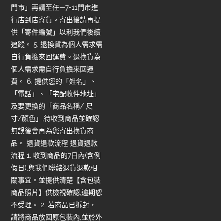
門市」再請至任—7-11門市進
行店到店寄貨。寄出後請再提
供「寄件編號」以利我們後續
追蹤。 5. 退換貨為個人需求需
自行負擔來回運費。退換貨為
個人需求需自行負擔來回運
費。 6. 提供您的「姓名」、
「電話」、「宅配收件地址」
及要更換的「商品名稱/ 尺
寸/顏色」,待收到商品並確認
無誤後會再為您寄出換貨商
品。 退貨退款流程 退貨退款
流程 1. 收到商品的7日內(含例
假日),與我們聯絡退貨退款相
關事宜。並提供清楚【含包裝
商品照片】供檢視確認,逾期恕
不受理。 2. 若商品已拆封，
請將商品放回原包裝內,並於外