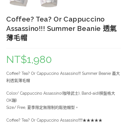
Coffee? Tea? Or Cappuccino
Assassino!!! Summer Beanie 透氣
薄毛帽
NT$
1,980
Coffee? Tea? Or Cappuccino Assassino!!! Summer Beanie 義大
利透氣薄毛帽
Color/ Cappuccino Assassino(咖啡武士), Band-aid(棋盤格大
OK蹦)
Size/ Free, 夏季限定無限制的鬆弛帽型。
Coffee? Tea? Or Cappuccino Assassino!!!!!★★★★★