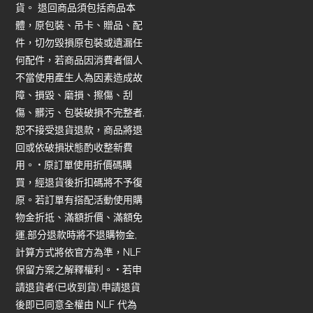
貨。 退回商品須包括商品本
體，原包裝、吊卡、贈品、配
件，切勿毀損原包裝或遺漏任
何配件，若商品因消費者個人
不當使用產生人為因素造成故
障、損毀、磨損、擦傷、刮
傷、髒污、包裝破損不完整者,
恕不接受退貨退款，商品將退
回或依破損狀態酌收整新費
用。 • 原訂單使用折價碼購
買，經退貨後折扣碼將不予復
原。若訂單有搭配活動使用購
物金折抵、滿額折價、滿額免
運,部分退款時將不退購物金,
計算方式將依官方為準，NLF
保留方案之解釋權利。 • 若申
請退貨者(已收到貨),申請退貨
後即已同意全權由 NLF 代為