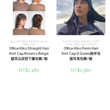
選擇規格
選擇規格
ACCESORIES
,
BRAND
,
HATS
,
ACCESORIES
,
BRAND
,
HATS
,
Office Kiko
NEW
,
Office Kiko
,
OTHER
Office Kiko Straight Hair
Office Kiko Perm Hair
Knit Cap Brown x Beige
Knit Cap D.Green純羊毛
遮耳瓜皮短下擺毛帽/咖
遮耳長毛帽/綠
NT$
2,480
NT$
2,980