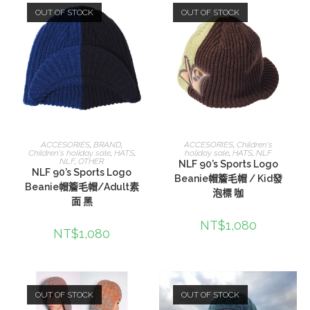
OUT OF STOCK
OUT OF STOCK
查看內容
查看內容
ACCESORIES
,
BRAND
,
ACCESORIES
,
Children's
Children's holiday sale
,
HATS
,
holiday sale
,
HATS
,
NLF
NLF
,
OTHER
NLF 90’s Sports Logo
NLF 90’s Sports Logo
Beanie帽簷毛帽 / Kid發
Beanie帽簷毛帽/Adult素
泡標 咖
面 黑
NT$
1,080
NT$
1,080
OUT OF STOCK
OUT OF STOCK