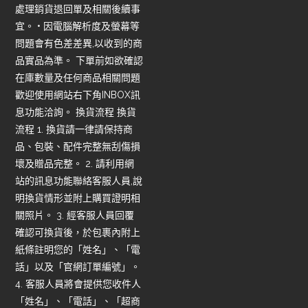
處理銷貨退回單及相關後續事
宜。 • 因電腦解析度及螢幕等
問題會有色差差異,以收到的商
品實品為準。 下單前如欲確認
在庫數量及任何商品相關問題
歡迎使用網站右下角INBOX訊
息功能洽詢。 換貨流程 換貨
流程 1. 換貨請一律請保持商
品、包裝、配件完整無刮傷損
壞及贈品完整。 2. 請利用網
站的訊息功能聯絡客服人員,說
明換貨情形並附上購買證明相
關照片。 3. 經客服人員回覆
確認可換貨後，於包裹內附上
紙條註明您的「姓名」、「電
話」以及「官網訂單編號」。
4. 客服人員將會提供您收件人
「姓名」、「電話」、「超商