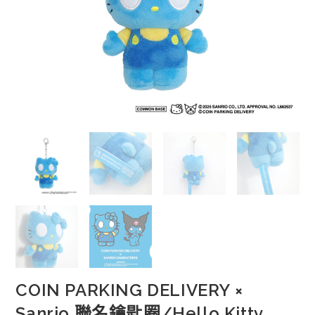
COIN PARKING DELIVERY ×
Sanrio 聯名鑰匙圈/Hello Kitty