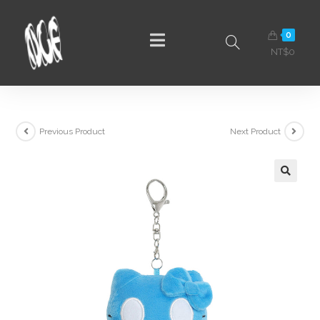
0
NT$
0
Previous Product
Next Product