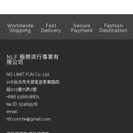
Worldwide
Fast
Secure
Fashion
Shipping
Delivery
Payment
Destination
NLF 極樂流行事業有
限公司
NO LIMIT FUN Co. Ltd
106台北市大安區忠孝東路四
段223巷71弄2號
+886 936608871
tax ID: 52465578
email:
nlf.com.tw@gmail.com