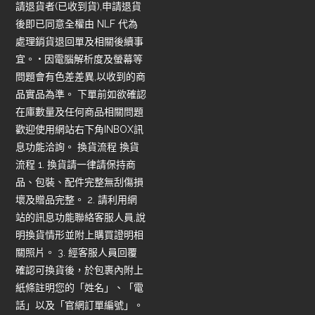
請退貨者(已收到貨),申請退貨
後即已同意全權由 NLF 代為
處理銷貨退回單及相關後續事
宜。 • 因電腦解析度及螢幕等
問題會有色差差異,以收到的商
品實品為準。 下單前如欲確認
在庫數量及任何商品相關問題
歡迎使用網站右下角INBOX訊
息功能洽詢。 換貨流程 換貨
流程 1. 換貨請一律請保持商
品、包裝、配件完整無刮傷損
壞及贈品完整。 2. 請利用網
站的訊息功能聯絡客服人員,說
明換貨情形並附上購買證明相
關照片。 3. 經客服人員回覆
確認可換貨後，於包裹內附上
紙條註明您的「姓名」、「電
話」以及「官網訂單編號」。