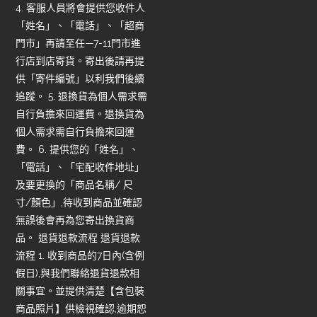
4. 客服人員將會提供您收件人
「姓名」、「電話」、「超商
門市」再請至任—7-11門市進
行店到店寄貨。寄出後請再提
供「寄件編號」以利我們後續
追蹤。 5. 退換貨為個人需求需
自行負擔來回運費。退換貨為
個人需求需自行負擔來回運
費。 6. 提供您的「姓名」、
「電話」、「宅配收件地址」
及要更換的「商品名稱/ 尺
寸/顏色」,待收到商品並確認
無誤後會再為您寄出換貨商
品。 退貨退款流程 退貨退款
流程 1. 收到商品的7日內(含例
假日),與我們聯絡退貨退款相
關事宜。並提供清楚【含包裝
商品照片】供檢視確認,逾期恕