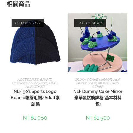
相關商品
OUT OF STOCK
OUT OF STOCK
查看內容
查看內容
ACCESORIES
,
BRAND
,
DUMMY CAKE MIRROR
,
NLF
Children's holiday sale
,
HATS
,
PARTY SHOP
,
nlf party web
,
NLF
,
OTHER
OTHER
NLF 90’s Sports Logo
NLF Dummy Cake Mirror
Beanie帽簷毛帽/Adult素
豪華蛋糕鏡課程(基本材料
面 黑
包)
NT$
1,080
NT$
1,500