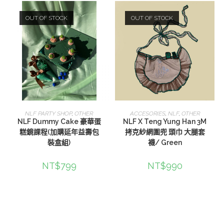
OUT OF STOCK
OUT OF STOCK
查看內容
查看內容
NLF PARTY SHOP
,
OTHER
ACCESORIES
,
NLF
,
OTHER
NLF Dummy Cake 豪華蛋
NLF X Teng Yung Han 3M
糕鏡課程(加購延年益壽包
拷克紗網圍兜 頭巾 大腿套
裝盒組)
襪/ Green
NT$
799
NT$
990