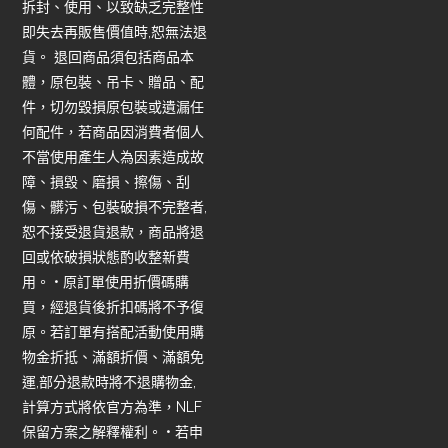
拆封、使用、以致缺乏完整性
即失去再販售價值時,恕無法退
貨。 退回商品須包括商品本
體，原包裝、吊卡、贈品、配
件，切勿毀損原包裝或遺漏任
何配件，若商品因消費者個人
不當使用產生人為因素造成故
障、損毀、磨損、擦傷、刮
傷、髒污、包裝破損不完整者,
恕不接受退貨退款，商品將退
回或依破損狀態酌收整新費
用。 • 原訂單使用折價碼購
買，經退貨後折扣碼將不予復
原。若訂單有搭配活動使用購
物金折抵、滿額折價、滿額免
運,部分退款時將不退購物金,
計算方式將依官方為準，NLF
保留方案之解釋權利。 • 若申