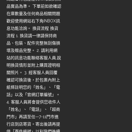
品實品為準。 下單前如欲確認
在庫數量及任何商品相關問題
歡迎使用網站右下角INBOX訊
息功能洽詢。 換貨流程 換貨
流程 1. 換貨請一律請保持商
品、包裝、配件完整無刮傷損
壞及贈品完整。 2. 請利用網
站的訊息功能聯絡客服人員,說
明換貨情形並附上購買證明相
關照片。 3. 經客服人員回覆
確認可換貨後，於包裹內附上
紙條註明您的「姓名」、「電
話」以及「官網訂單編號」。
4. 客服人員將會提供您收件人
「姓名」、「電話」、「超商
門市」再請至任—7-11門市進
行店到店寄貨。寄出後請再提
供「寄件編號」以利我們後續