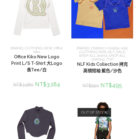
選擇規格
選擇規格
BRAND
,
CLOTHING
,
NEW
,
Office
BRAND
,
Children's holiday sale
,
Kiko
CLOTHING
,
KIDS
,
NLF
,
SALE
,
SHOP ALL brand
,
SHOP ALL
Office Kiko New Logo
clothing
,
TOP
Print L/S T-Shirt 大Logo
NLF Kids Collection 拷克
長Tee/白
高領短袖 藍色/沙色
NT$
3,184
NT$
495
NT$
3,980
NT$
990
OUT OF STOCK