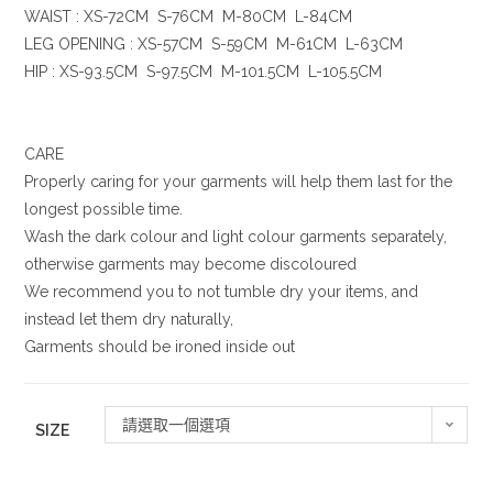
WAIST : XS-72CM S-76CM M-80CM L-84CM
LEG OPENING : XS-57CM S-59CM M-61CM L-63CM
HIP : XS-93.5CM S-97.5CM M-101.5CM L-105.5CM
CARE
Properly caring for your garments will help them last for the
longest possible time.
Wash the dark colour and light colour garments separately,
otherwise garments may become discoloured
We recommend you to not tumble dry your items, and
instead let them dry naturally,
Garments should be ironed inside out
請選取一個選項
SIZE