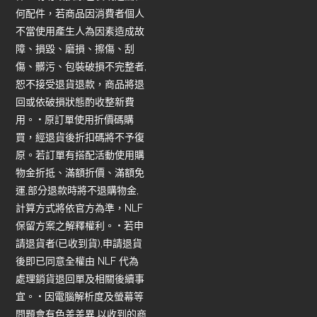
何配件，若商品因消費者個人
不當使用產生人為因素造成故
障、損毀、磨損、擦傷、刮
傷、髒污、包裝破損不完整者,
恕不接受退貨退款，商品將退
回或依破損狀態酌收整新費
用。 • 原訂單使用折價碼購
買，經退貨後折扣碼將不予復
原。若訂單有搭配活動使用購
物金折抵、滿額折價、滿額免
運,部分退款時將不退購物金,
計算方式將依官方為準，NLF
保留方案之解釋權利。 • 若申
請退貨者(已收到貨),申請退貨
後即已同意全權由 NLF 代為
處理銷貨退回單及相關後續事
宜。 • 因電腦解析度及螢幕等
問題會有色差差異,以收到的商