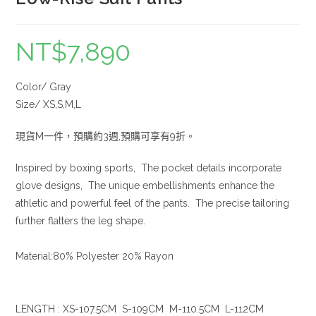
NT$
7,890
Color/ Gray
Size/ XS,S,M,L
現貨M一件，預購約3週,預購可享有9折。
Inspired by boxing sports, The pocket details incorporate
glove designs, The unique embellishments enhance the
athletic and powerful feel of the pants. The precise tailoring
further flatters the leg shape.
Material:80% Polyester 20% Rayon
LENGTH : XS-107.5CM S-109CM M-110.5CM L-112CM