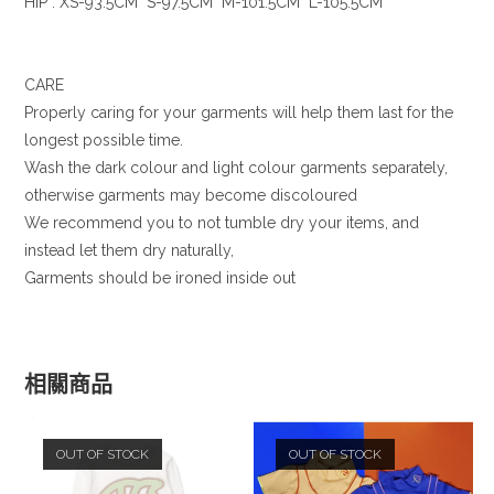
HIP : XS-93.5CM S-97.5CM M-101.5CM L-105.5CM
CARE
Properly caring for your garments will help them last for the
longest possible time.
Wash the dark colour and light colour garments separately,
otherwise garments may become discoloured
We recommend you to not tumble dry your items, and
instead let them dry naturally,
Garments should be ironed inside out
相關商品
OUT OF STOCK
OUT OF STOCK