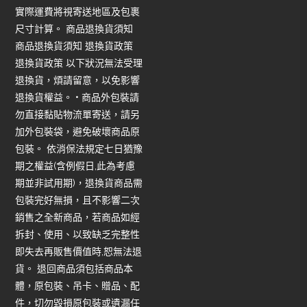
實際運費將視寄送地區及包裹
尺寸計算。 商品退換貨須知
商品退換貨須知 退換貨政策
退換貨政策 以下狀況無法受理
退換貨，煩請留意，以免影響
退換貨權益。 • 商品外包裝請
勿直接黏貼物流單寄送，請另
加外包裝袋，避免破壞商品原
包裝。 依消保法規定七日猶豫
期之權益(含例假日,此為考慮
期並非試用期)，退換貨商品需
包裝完好無損，且不影響二次
銷售之全新商品，若商品如經
拆封、使用、以致缺乏完整性
即失去再販售價值時,恕無法退
貨。 退回商品須包括商品本
體，原包裝、吊卡、贈品、配
件，切勿毀損原包裝或遺漏任