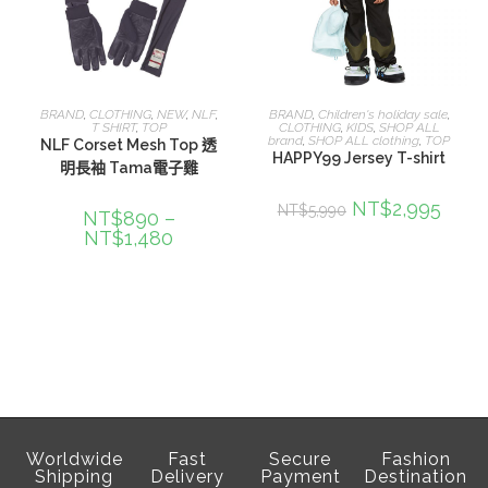
選擇規格
選擇規格
BRAND
,
CLOTHING
,
NEW
,
NLF
,
BRAND
,
Children's holiday sale
,
T SHIRT
,
TOP
CLOTHING
,
KIDS
,
SHOP ALL
brand
,
SHOP ALL clothing
,
TOP
NLF Corset Mesh Top 透
HAPPY99 Jersey T-shirt
明長袖 Tama電子雞
NT$
2,995
NT$
5,990
NT$
890
–
NT$
1,480
Worldwide
Fast
Secure
Fashion
Shipping
Delivery
Payment
Destination