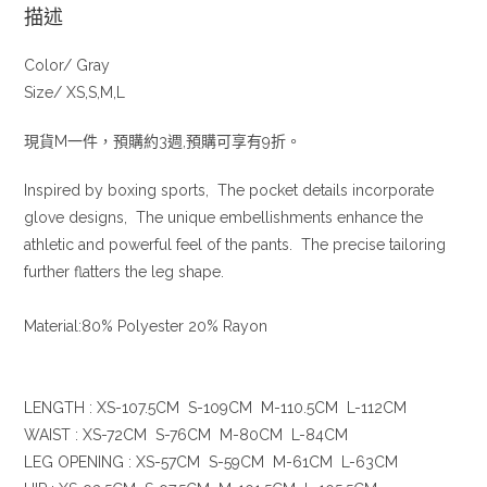
描述
Color/ Gray
Size/ XS,S,M,L
現貨M一件，預購約3週,預購可享有9折。
Inspired by boxing sports, The pocket details incorporate
glove designs, The unique embellishments enhance the
athletic and powerful feel of the pants. The precise tailoring
further flatters the leg shape.
Material:80% Polyester 20% Rayon
LENGTH : XS-107.5CM S-109CM M-110.5CM L-112CM
WAIST : XS-72CM S-76CM M-80CM L-84CM
LEG OPENING : XS-57CM S-59CM M-61CM L-63CM