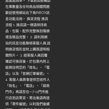
品實品為準。 下單前如欲確認
在庫數量及任何商品相關問題
歡迎使用網站右下角INBOX訊
息功能洽詢。 換貨流程 換貨
流程 1. 換貨請一律請保持商
品、包裝、配件完整無刮傷損
壞及贈品完整。 2. 請利用網
站的訊息功能聯絡客服人員,說
明換貨情形並附上購買證明相
關照片。 3. 經客服人員回覆
確認可換貨後，於包裹內附上
紙條註明您的「姓名」、「電
話」以及「官網訂單編號」。
4. 客服人員將會提供您收件人
「姓名」、「電話」、「超商
門市」再請至任—7-11門市進
行店到店寄貨。寄出後請再提
供「寄件編號」以利我們後續