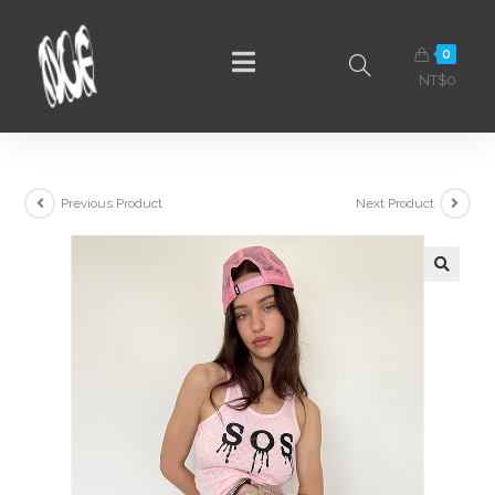
0
NT$
0
Previous Product
Next Product