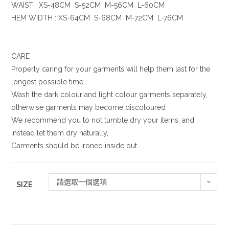
WAIST : XS-48CM S-52CM M-56CM L-60CM
HEM WIDTH : XS-64CM S-68CM M-72CM L-76CM
CARE
Properly caring for your garments will help them last for the
longest possible time.
Wash the dark colour and light colour garments separately,
otherwise garments may become discoloured
We recommend you to not tumble dry your items, and
instead let them dry naturally,
Garments should be ironed inside out
請選取一個選項
SIZE