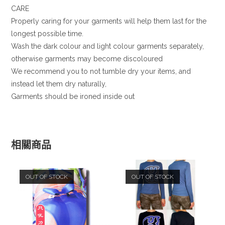
CARE
Properly caring for your garments will help them last for the
longest possible time.
Wash the dark colour and light colour garments separately,
otherwise garments may become discoloured
We recommend you to not tumble dry your items, and
instead let them dry naturally,
Garments should be ironed inside out
相關商品
OUT OF STOCK
OUT OF STOCK