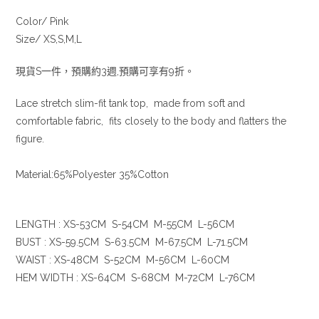
Color/ Pink
Size/ XS,S,M,L
現貨S一件，預購約3週,預購可享有9折。
Lace stretch slim-fit tank top, made from soft and
comfortable fabric, fits closely to the body and flatters the
figure.
Material:65%Polyester 35%Cotton
LENGTH : XS-53CM S-54CM M-55CM L-56CM
BUST : XS-59.5CM S-63.5CM M-67.5CM L-71.5CM
WAIST : XS-48CM S-52CM M-56CM L-60CM
HEM WIDTH : XS-64CM S-68CM M-72CM L-76CM