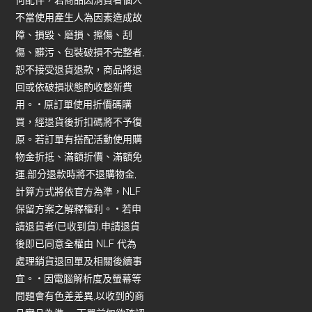
不當使用產生人為因素造成故
障、損毀、磨損、擦傷、刮
傷、髒污、包裝破損不完整者,
恕不接受退貨退款，商品將退
回或依破損狀態酌收整新費
用。 • 原訂單使用折價碼購
買，經退貨後折扣碼將不予復
原。若訂單有搭配活動使用購
物金折抵、滿額折價、滿額免
運,部分退款時將不退購物金,
計算方式將依官方為準，NLF
保留方案之解釋權利。 • 若申
請退貨者(已收到貨),申請退貨
後即已同意全權由 NLF 代為
處理銷貨退回單及相關後續事
宜。 • 因電腦解析度及螢幕等
問題會有色差差異,以收到的商