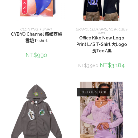
選擇規格
選擇規格
CLOTHING
,
T SHIRT
BRAND
,
CLOTHING
,
NEW
,
Office
Kiko
CYBYO Channel 檳榔西施
Office Kiko New Logo
雪娥T-shirt
Print L/S T-Shirt 大Logo
長Tee/黑
NT$
990
NT$
3,184
NT$
3,980
OUT OF STOCK