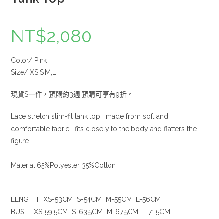
NT$
2,080
Color/ Pink
Size/ XS,S,M,L
現貨S一件，預購約3週,預購可享有9折。
Lace stretch slim-fit tank top, made from soft and
comfortable fabric, fits closely to the body and flatters the
figure.
Material:65%Polyester 35%Cotton
LENGTH : XS-53CM S-54CM M-55CM L-56CM
BUST : XS-59.5CM S-63.5CM M-67.5CM L-71.5CM