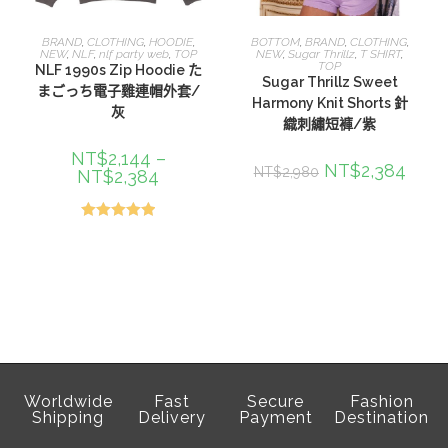
選擇規格
查看內容
BRAND
,
CLOTHING
,
HOODIE
,
BOTTOM
,
BRAND
,
CLOTHING
,
NEW
,
NLF
,
nlf party web
,
TOP
NEW
,
Sugar Thrillz
,
T SHIRT
,
TOP
NLF 1990s Zip Hoodie た
Sugar Thrillz Sweet
まごっち電子雞連帽外套/
Harmony Knit Shorts 針
灰
織刺繡短褲/紫
NT$
2,144
–
NT$
2,384
NT$
2,980
NT$
2,384
評分
5.00
滿分 5
Worldwide
Fast
Secure
Fashion
Shipping
Delivery
Payment
Destination