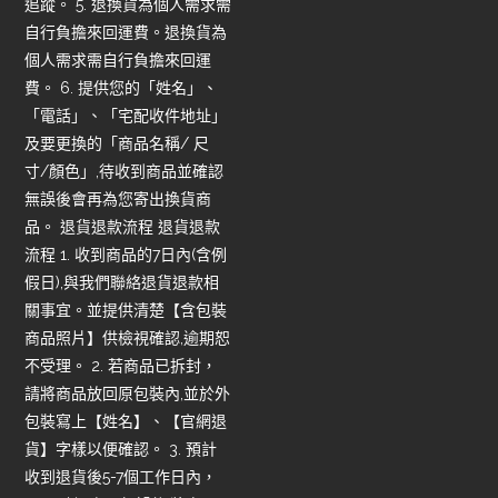
追蹤。 5. 退換貨為個人需求需
自行負擔來回運費。退換貨為
個人需求需自行負擔來回運
費。 6. 提供您的「姓名」、
「電話」、「宅配收件地址」
及要更換的「商品名稱/ 尺
寸/顏色」,待收到商品並確認
無誤後會再為您寄出換貨商
品。 退貨退款流程 退貨退款
流程 1. 收到商品的7日內(含例
假日),與我們聯絡退貨退款相
關事宜。並提供清楚【含包裝
商品照片】供檢視確認,逾期恕
不受理。 2. 若商品已拆封，
請將商品放回原包裝內,並於外
包裝寫上【姓名】、【官網退
貨】字樣以便確認。 3. 預計
收到退貨後5-7個工作日內，