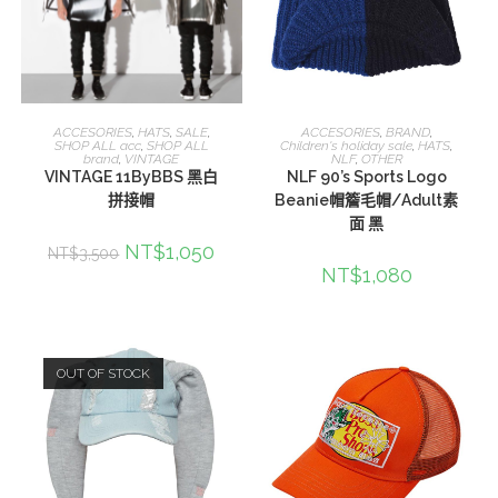
加入購物車
查看內容
ACCESORIES
,
HATS
,
SALE
,
ACCESORIES
,
BRAND
,
SHOP ALL acc
,
SHOP ALL
Children's holiday sale
,
HATS
,
brand
,
VINTAGE
NLF
,
OTHER
VINTAGE 11ByBBS 黑白
NLF 90’s Sports Logo
拼接帽
Beanie帽簷毛帽/Adult素
面 黑
NT$
1,050
NT$
3,500
NT$
1,080
OUT OF STOCK