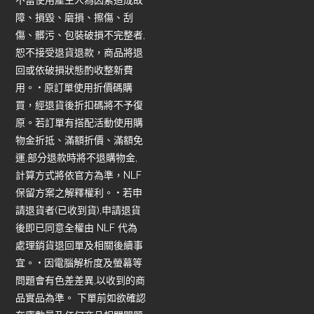
障、損毀、磨損、擦傷、刮
傷、髒污、包裝破損不完整者,
恕不接受退貨退款，商品將退
回或依破損狀態酌收整新費
用。 • 原訂單使用折價碼購
買，經退貨後折扣碼將不予復
原。若訂單有搭配活動使用購
物金折抵、滿額折價、滿額免
運,部分退款時將不退購物金,
計算方式將依官方為準，NLF
保留方案之解釋權利。 • 若申
請退貨者(已收到貨),申請退貨
後即已同意全權由 NLF 代為
處理銷貨退回單及相關後續事
宜。 • 因電腦解析度及螢幕等
問題會有色差差異,以收到的商
品實品為準。 下單前如欲確認