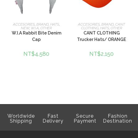
查看內容
加入購物車
ACCESORIES
,
BRAND
,
HATS
,
ACCESORIES
,
BRAND
,
CANT
NEW
,
W.I.A
,
OTHER
CLOTHING
,
HATS
,
OTHER
W.I.A Rabbit Bite Denim
CANT CLOTHING
Cap
Trucker Hats/ ORANGE
NT$
4,580
NT$
2,150
Worldwide
Fast
Secure
Fashion
Shipping
Delivery
Payment
Destination