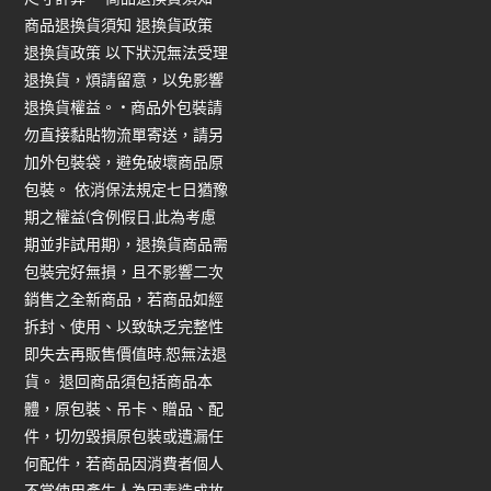
商品退換貨須知 退換貨政策
退換貨政策 以下狀況無法受理
退換貨，煩請留意，以免影響
退換貨權益。 • 商品外包裝請
勿直接黏貼物流單寄送，請另
加外包裝袋，避免破壞商品原
包裝。 依消保法規定七日猶豫
期之權益(含例假日,此為考慮
期並非試用期)，退換貨商品需
包裝完好無損，且不影響二次
銷售之全新商品，若商品如經
拆封、使用、以致缺乏完整性
即失去再販售價值時,恕無法退
貨。 退回商品須包括商品本
體，原包裝、吊卡、贈品、配
件，切勿毀損原包裝或遺漏任
何配件，若商品因消費者個人
不當使用產生人為因素造成故