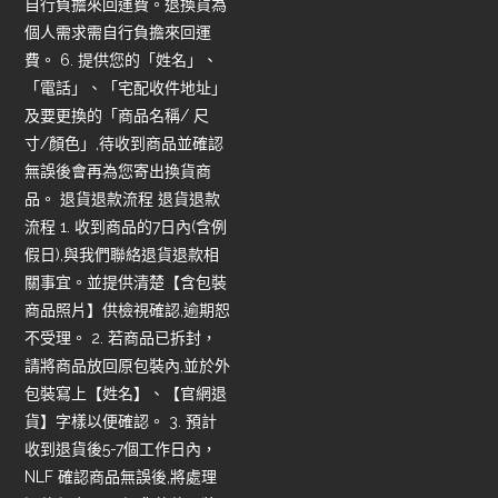
自行負擔來回運費。退換貨為
個人需求需自行負擔來回運
費。 6. 提供您的「姓名」、
「電話」、「宅配收件地址」
及要更換的「商品名稱/ 尺
寸/顏色」,待收到商品並確認
無誤後會再為您寄出換貨商
品。 退貨退款流程 退貨退款
流程 1. 收到商品的7日內(含例
假日),與我們聯絡退貨退款相
關事宜。並提供清楚【含包裝
商品照片】供檢視確認,逾期恕
不受理。 2. 若商品已拆封，
請將商品放回原包裝內,並於外
包裝寫上【姓名】、【官網退
貨】字樣以便確認。 3. 預計
收到退貨後5-7個工作日內，
NLF 確認商品無誤後,將處理