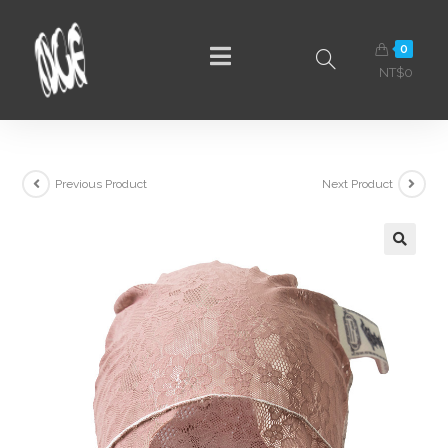
0
NT$
0
Previous Product
Next Product