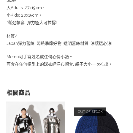
Size/
大Adults: 27x19cm、
小Kids: 20x15cm。
*鬆弛帽套, 彈力極大可拉撐!
材質/
Japan彈力蕾絲, 悶熱季節好物, 透明蕾絲材質, 涼感透心涼!
Memo可手寫姓名或任何心情小語。
可套在任何帽型上的球衣網洞布帽套, 親子大小一次推出。
相關商品
OUT OF STOCK