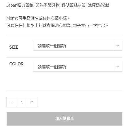
Japan彈力蕾絲, 悶熱季節好物, 透明蕾絲材質, 涼感透心涼!
Memo可手寫姓名或任何心情小語。
可套在任何帽型上的球衣網洞布帽套, 親子大小一次推出。
請選取一個選項
SIZE
COLOR
請選取一個選項
-
+
加入購物車