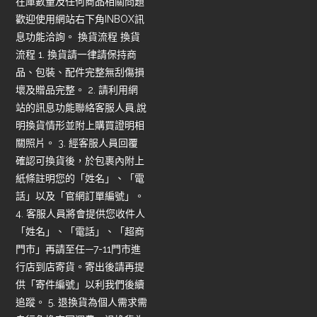
在庫數量及任何商品相關問題
歡迎使用網站右下角INBOX訊
息功能洽詢。 換貨流程 換貨
流程 1. 換貨請一律請保持商
品、包裝、配件完整無刮傷損
壞及贈品完整。 2. 請利用網
站的訊息功能聯絡客服人員,說
明換貨情形並附上購買證明相
關照片。 3. 經客服人員回覆
確認可換貨後，於包裹內附上
紙條註明您的「姓名」、「電
話」以及「官網訂單編號」。
4. 客服人員將會提供您收件人
「姓名」、「電話」、「超商
門市」再請至任—7-11門市進
行店到店寄貨。寄出後請再提
供「寄件編號」以利我們後續
追蹤。 5. 退換貨為個人需求需