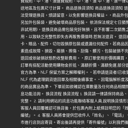
費規則 - 中、港、澳運費規則 - 中、港、澳 中、港、澳
送地區及包裹尺寸計算。 商品退換貨須知 商品退換貨須知 退
法受理退換貨，煩請留意，以免影響退換貨權益。 • 商品外
另加外包裝袋，避免破壞商品原包裝。 依消保法規定七日猶豫
非試用期)，退換貨商品需包裝完好無損，且不影響二次銷售
用、以致缺乏完整性即失去再販售價值時,恕無法退貨。 退
卡、贈品、配件，切勿毀損原包裝或遺漏任何配件，若商品
素造成故障、損毀、磨損、擦傷、刮傷、髒污、包裝破損不完
退回或依破損狀態酌收整新費用。 • 原訂單使用折價碼購買
訂單有搭配活動使用購物金折抵、滿額折價、滿額免運,部分
官方為準，NLF 保留方案之解釋權利。 • 若申請退貨者(已
NLF 代為處理銷貨退回單及相關後續事宜。 • 因電腦解析
的商品實品為準。 下單前如欲確認在庫數量及任何商品相關問
息功能洽詢。 換貨流程 換貨流程 1. 換貨請一律請保持商
完整。 2. 請利用網站的訊息功能聯絡客服人員,說明換貨情形
客服人員回覆確認可換貨後，於包裹內附上紙條註明您的「
編號」。 4. 客服人員將會提供您收件人「姓名」、「電話」、
市進行店到店寄貨。寄出後請再提供「寄件編號」以利我們後續