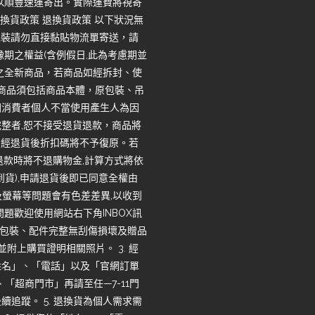
一律以順豐速運寄出。實際運費將視寄
換貨政策 退換貨政策 以下狀況無
包裝請勿直接黏貼物流單寄送，請
期之權益(含例假日,此為考慮期並
之全新商品，若商品如經拆封、使
回商品須包括商品本體，原包裝、吊
因消費者個人不當使用產生人為因
整者,恕不接受退貨退款，商品將
，經退貨後折扣碼將不予復原。若
退款時將不退購物金,計算方式將依
收到貨),申請退貨後即已同意全權由
度及螢幕等問題會有色差差異,以收到
題歡迎使用網站右下角INBOX訊
品、包裝、配件完整無刮傷損壞及贈品
並附上購買證明相關照片。 3. 經
姓名」、「電話」以及「官網訂單
「超商門市」再請至任—7-11門
追蹤。 5. 退換貨為個人需求需