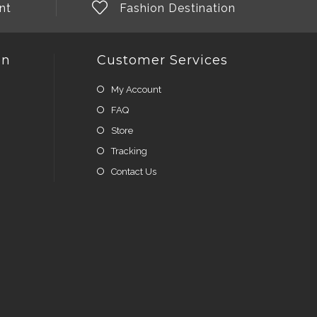
nt
Fashion Destination
on
Customer Services
My Account
FAQ
Store
Tracking
Contact Us