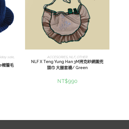
查看內容
liday sale
,
ACCESORIES
,
NLF
,
OTHER
NLF X Teng Yung Han 3M拷克紗網圍兜
nie帽簷毛
頭巾 大腿套襪/ Green
NT$
990