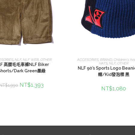
選擇規格
查看內容
ESORIES
,
NLF
,
NLF WEB
,
OTHER
ACCESORIES
,
BRAND
,
Children's ho
HATS
,
NLF
,
OTHER
LF 高腰毛毛車褲NLF Biker
NLF 90’s Sports Logo Bea
Shorts/Dark Green墨綠
帽/Kid發泡標 黑
NT$
1,393
NT$
1,990
NT$
1,080