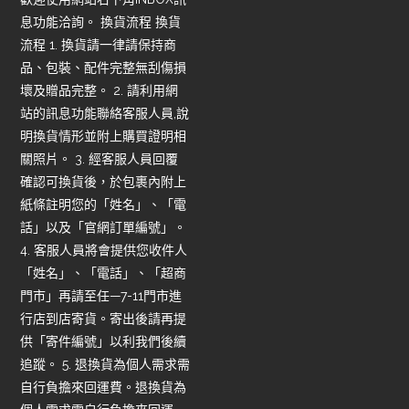
息功能洽詢。 換貨流程 換貨
流程 1. 換貨請一律請保持商
品、包裝、配件完整無刮傷損
壞及贈品完整。 2. 請利用網
站的訊息功能聯絡客服人員,說
明換貨情形並附上購買證明相
關照片。 3. 經客服人員回覆
確認可換貨後，於包裹內附上
紙條註明您的「姓名」、「電
話」以及「官網訂單編號」。
4. 客服人員將會提供您收件人
「姓名」、「電話」、「超商
門市」再請至任—7-11門市進
行店到店寄貨。寄出後請再提
供「寄件編號」以利我們後續
追蹤。 5. 退換貨為個人需求需
自行負擔來回運費。退換貨為