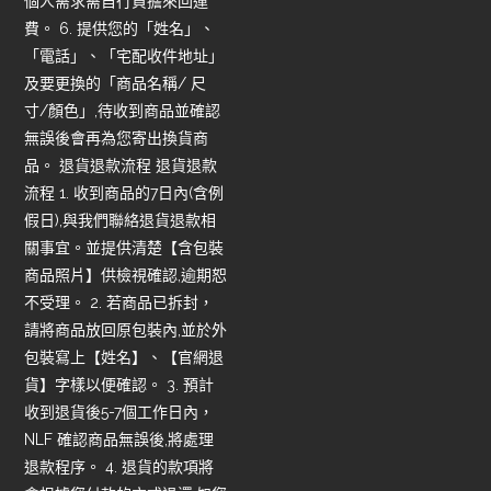
個人需求需自行負擔來回運
費。 6. 提供您的「姓名」、
「電話」、「宅配收件地址」
及要更換的「商品名稱/ 尺
寸/顏色」,待收到商品並確認
無誤後會再為您寄出換貨商
品。 退貨退款流程 退貨退款
流程 1. 收到商品的7日內(含例
假日),與我們聯絡退貨退款相
關事宜。並提供清楚【含包裝
商品照片】供檢視確認,逾期恕
不受理。 2. 若商品已拆封，
請將商品放回原包裝內,並於外
包裝寫上【姓名】、【官網退
貨】字樣以便確認。 3. 預計
收到退貨後5-7個工作日內，
NLF 確認商品無誤後,將處理
退款程序。 4. 退貨的款項將