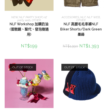
選擇規格
選擇規格
NEW
,
NLF PARTY SHOP
,
nlf
ACCESORIES
,
NLF
,
NLF WEB
,
party web
,
OTHER
OTHER
NLF Workshop 加購奶油
NLF 高腰毛毛車褲NLF
(蛋糕鏡、聖代、發泡樹通
Biker Shorts/Dark Green
用)
墨綠
NT$
199
NT$
1,393
NT$
1,990
OUT OF STOCK
OUT OF STOCK