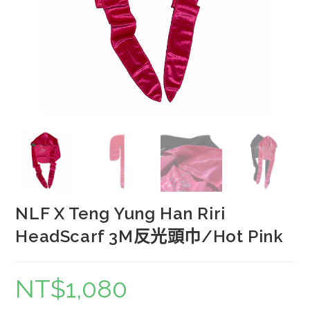
NLF X Teng Yung Han Riri
HeadScarf 3M反光頭巾/Hot Pink
NT$
1,080