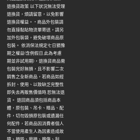
退換貨政策 以下狀況無法受理
退換貨，煩請留意，以免影響
退換貨權益。 • 商品外包裝請
勿直接黏貼物流單寄送，請另
加外包裝袋，避免破壞商品原
包裝。 依消保法規定七日猶豫
期之權益(含例假日,此為考慮
期並非試用期)，退換貨商品需
包裝完好無損，且不影響二次
銷售之全新商品，若商品如經
拆封、使用、以致缺乏完整性
即失去再販售價值時,恕無法退
貨。 退回商品須包括商品本
體，原包裝、吊卡、贈品、配
件，切勿毀損原包裝或遺漏任
何配件，若商品因消費者個人
不當使用產生人為因素造成故
障、損毀、磨損、擦傷、刮