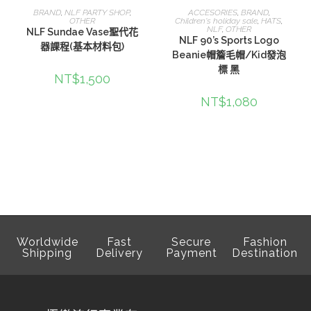
查看內容
查看內容
BRAND
,
NLF PARTY SHOP
,
ACCESORIES
,
BRAND
,
OTHER
Children's holiday sale
,
HATS
,
NLF
,
OTHER
NLF Sundae Vase聖代花
NLF 90’s Sports Logo
器課程(基本材料包)
Beanie帽簷毛帽/Kid發泡
標 黑
NT$
1,500
NT$
1,080
Worldwide
Fast
Secure
Fashion
Shipping
Delivery
Payment
Destination