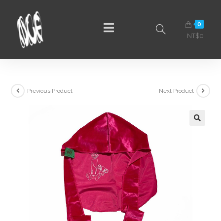
0
NT$
0
Previous Product
Next Product