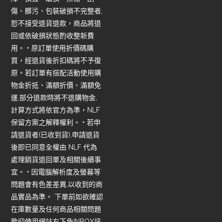
傷、髒污、包裝破損不完整者,
恕不接受退貨退款，商品將退
回或依破損狀態酌收整新費
用。 • 原訂單使用折價碼購
買，經退貨後折扣碼將不予復
原。若訂單有搭配活動使用購
物金折抵、滿額折價、滿額免
運,部分退款時將不退購物金,
計算方式將依官方為準，NLF
保留方案之解釋權利。 • 若申
請退貨者(已收到貨),申請退貨
後即已同意全權由 NLF 代為
處理銷貨退回單及相關後續事
宜。 • 因電腦解析度及螢幕等
問題會有色差差異,以收到的商
品實品為準。 下單前如欲確認
在庫數量及任何商品相關問題
歡迎使用網站右下角INBOX訊