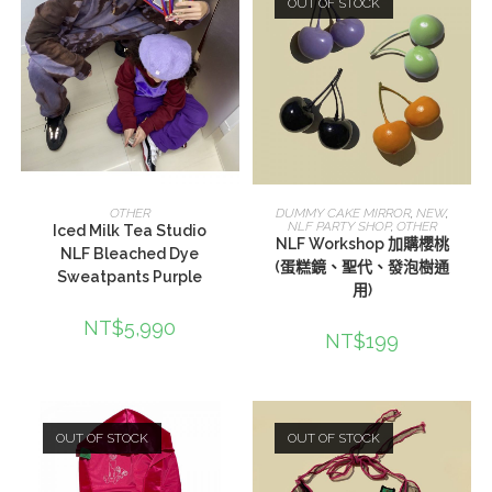
OUT OF STOCK
選擇規格
選擇規格
OTHER
DUMMY CAKE MIRROR
,
NEW
,
NLF PARTY SHOP
,
OTHER
Iced Milk Tea Studio
NLF Workshop 加購櫻桃
NLF Bleached Dye
(蛋糕鏡、聖代、發泡樹通
Sweatpants Purple
用)
NT$
5,990
NT$
199
OUT OF STOCK
OUT OF STOCK