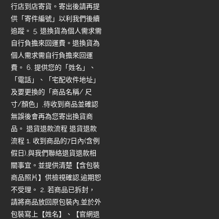
行店到店寄貨。寄出後請再提
供「寄件編號」以利我們後續
追蹤。 5. 退換貨為個人需求需
自行負擔來回運費。退換貨為
個人需求需自行負擔來回運
費。 6. 提供您的「姓名」、
「電話」、「宅配收件地址」
及要更換的「商品名稱/ 尺
寸/顏色」,待收到商品並確認
無誤後會再為您寄出換貨商
品。 退貨退款流程 退貨退款
流程 1. 收到商品的7日內(含例
假日),與我們聯絡退貨退款相
關事宜。並提供清楚【含包裝
商品照片】供檢視確認,逾期恕
不受理。 2. 若商品已拆封，
請將商品放回原包裝內,並於外
包裝寫上【姓名】、【官網退