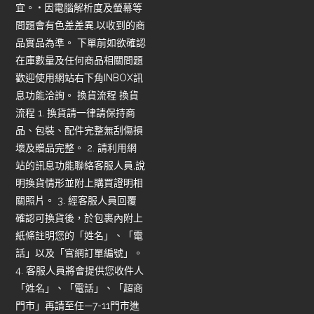
宜。 • 因電腦解析度及螢幕等
問題會有色差差異,以收到的商
品實品為準。 下單前如欲確認
在庫數量及任何商品相關問題
歡迎使用網站右下角INBOX訊
息功能洽詢。 換貨流程 換貨
流程 1. 換貨請一律請保持商
品、包裝、配件完整無刮傷損
壞及贈品完整。 2. 請利用網
站的訊息功能聯絡客服人員,說
明換貨情形並附上購買證明相
關照片。 3. 經客服人員回覆
確認可換貨後，於包裹內附上
紙條註明您的「姓名」、「電
話」以及「官網訂單編號」。
4. 客服人員將會提供您收件人
「姓名」、「電話」、「超商
門市」再請至任—7-11門市進