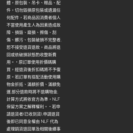
體，原包裝、吊卡、贈品、配
件，切勿毀損原包裝或遺漏任
何配件，若商品因消費者個人
不當使用產生人為因素造成故
障、損毀、磨損、擦傷、刮
傷、髒污、包裝破損不完整者,
恕不接受退貨退款，商品將退
回或依破損狀態酌收整新費
用。 • 原訂單使用折價碼購
買，經退貨後折扣碼將不予復
原。若訂單有搭配活動使用購
物金折抵、滿額折價、滿額免
運,部分退款時將不退購物金,
計算方式將依官方為準，NLF
保留方案之解釋權利。 • 若申
請退貨者(已收到貨),申請退貨
後即已同意全權由 NLF 代為
處理銷貨退回單及相關後續事