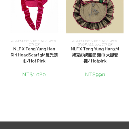
查看內容
查看內容
ACCESORIES
,
NLF
,
NLF WEB
,
ACCESORIES
,
NLF
,
NLF WEB
,
OTHER
SHOP ALL acc
,
OTHER
NLF X Teng Yung Han
NLF X Teng Yung Han 3M
Riri HeadScarf 3M反光頭
拷克紗網圍兜 頭巾 大腿套
巾/Hot Pink
襪/ Hotpink
NT$
1,080
NT$
990