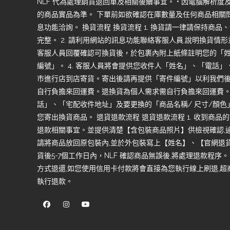
NLF 代為處理銷貨退回單及相關後續事宜。 • 因電腦解析
的商品實品為準。 下單前如欲確認在庫數量及任何商品相關問
息功能洽詢。 換貨流程 換貨流程 1. 換貨請一律請保持商
完整。 2. 請利用網站的訊息功能聯絡客服人員,說明換貨情形
客服人員回覆確認可換貨後，於包裹內附上紙條註明您的「
編號」。 4. 客服人員將會提供您收件人「姓名」、「電話」、
市進行店到店寄貨。寄出後請再提供「寄件編號」以利我們後續
自行負擔來回運費。退換貨為個人需求需自行負擔來回運費。 
話」、「宅配收件地址」及要更換的「商品名稱/ 尺寸/顏色
您寄出換貨商品。 退貨退款流程 退貨退款流程 1. 收到商品的
退款相關事宜。並提供清楚【含包裝商品照片】供檢視確認,逾期
請將商品放回原包裝內,並於外包裝寫上【姓名】、【官網退貨】
貨後5-7個工作日內，NLF 確認商品無誤後,將處理退款程序。
方式退還,如您使用信用卡付款將會直接為您執行線上刷退,
執行退款。