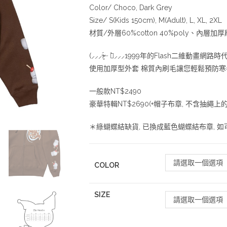
Color/ Choco, Dark Grey
Size/ S(Kids 150cm), M(Adult), L, XL, 2XL
材質/外層60%cotton 40%poly、內層加厚刷
(⸝⸝⸝ᵒ̴̶̷̥́ ᵕ ก̀⸝⸝⸝1999年的Flash二維動畫網路時代
使用加厚型外套 棉質內刷毛讓您輕鬆預防寒
一般款NT$2490
豪華特輯NT$2690(+帽子布章, 不含抽繩上
＊綠蝴蝶結缺貨, 已換成藍色蝴蝶結布章, 
請選取一個選項
COLOR
SIZE
請選取一個選項