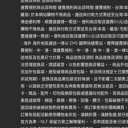
退換貨條款 退換貨條款
運費規則與出貨時間 運費規則與出貨時間 運費規則 - 台灣(本島
離島) 於本網站購物不限商品、運送與付款方式寄送至台灣(本島
律由便利帶、順豐速運擇一寄送)。便利商店取貨運費60元(店到
購物不限商品、運送與付款方式寄送至台灣(本島、離島):宅配
豐速運擇一寄送)。便利商店取貨運費60元(店到店取貨可選擇7-1
- 海外 海外地區運送一律以 EMS 國際快捷寄出。實際運費
費規則 - 中、港、澳運費規則 - 中、港、澳 中、港、澳
送地區及包裹尺寸計算。 商品退換貨須知 商品退換貨須知 退
法受理退換貨，煩請留意，以免影響退換貨權益。 • 商品外
另加外包裝袋，避免破壞商品原包裝。 依消保法規定七日猶豫
非試用期)，退換貨商品需包裝完好無損，且不影響二次銷售
用、以致缺乏完整性即失去再販售價值時,恕無法退貨。 退
卡、贈品、配件，切勿毀損原包裝或遺漏任何配件，若商品
素造成故障、損毀、磨損、擦傷、刮傷、髒污、包裝破損不完
退回或依破損狀態酌收整新費用。 • 原訂單使用折價碼購買
訂單有搭配活動使用購物金折抵、滿額折價、滿額免運,部分
官方為準，NLF 保留方案之解釋權利。 • 若申請退貨者(已