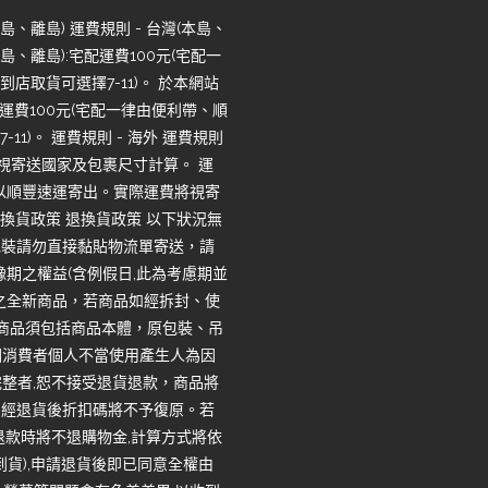
、離島) 運費規則 - 台灣(本島、
、離島):宅配運費100元(宅配一
店取貨可選擇7-11)。 於本網站
運費100元(宅配一律由便利帶、順
1)。 運費規則 - 海外 運費規則
將視寄送國家及包裹尺寸計算。 運
一律以順豐速運寄出。實際運費將視寄
換貨政策 退換貨政策 以下狀況無
包裝請勿直接黏貼物流單寄送，請
期之權益(含例假日,此為考慮期並
之全新商品，若商品如經拆封、使
回商品須包括商品本體，原包裝、吊
因消費者個人不當使用產生人為因
整者,恕不接受退貨退款，商品將
，經退貨後折扣碼將不予復原。若
退款時將不退購物金,計算方式將依
收到貨),申請退貨後即已同意全權由