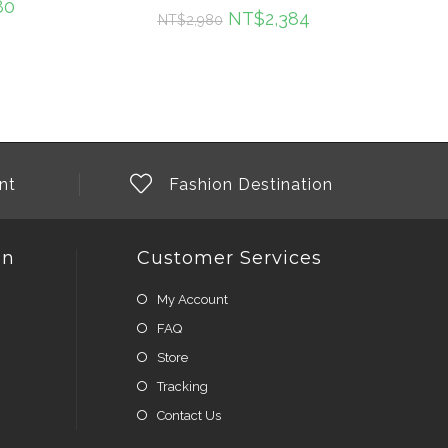
80
NT$
2,384
NT$
2,980
nt
Fashion Destination
on
Customer Services
My Account
FAQ
Store
Tracking
Contact Us