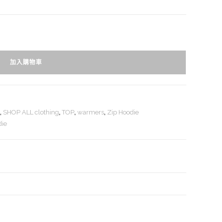
加入購物車
,
SHOP ALL clothing
,
TOP
,
warmers
,
Zip Hoodie
die