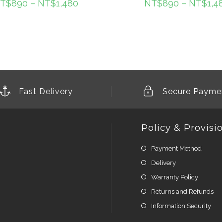
T$
890
–
NT$
1,480
NT$
890
–
NT$
1,4
Fast Delivery
Secure Payme
Policy & Provisi
Payment Method
Delivery
Warranty Policy
Returns and Refunds
Information Security