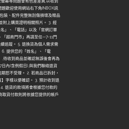
度及螢幕等問題會有色差差異,以收到
題歡迎使用網站右下角INBOX訊
品、包裝、配件完整無刮傷損壞及贈品
並附上購買證明相關照片。 3. 經
姓名」、「電話」以及「官網訂單
「超商門市」再請至任—7-11門
追蹤。 5. 退換貨為個人需求需
6. 提供您的「姓名」、「電
」,待收到商品並確認無誤後會再為
7日內(含例假日),與我們聯絡退貨
恕不受理。 2. 若商品已拆封，
字樣以便確認。 3. 預計收到退
 4. 退貨的款項將會根據您付款的
超商取貨付款則將依據您提供的帳戶