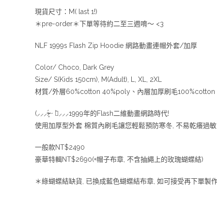
現貨尺寸：M( last 1!)
＊pre-order＊下單等待約二至三週唷～ <3
NLF 1999s Flash Zip Hoodie 網路動畫連帽外套/加厚
Color/ Choco, Dark Grey
Size/ S(Kids 150cm), M(Adult), L, XL, 2XL
材質/外層60%cotton 40%poly、內層加厚刷毛100%cotton
(⸝⸝⸝ᵒ̴̶̷̥́ ᵕ ก̀⸝⸝⸝1999年的Flash二維動畫網路時代!
使用加厚型外套 棉質內刷毛讓您輕鬆預防寒冬, 不易乾癢過
一般款NT$2490
豪華特輯NT$2690(+帽子布章, 不含抽繩上的玫瑰蝴蝶結)
＊綠蝴蝶結缺貨, 已換成藍色蝴蝶結布章, 如可接受再下單製