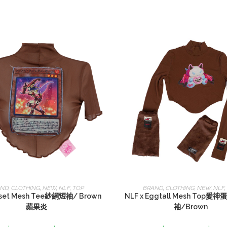
選擇規格
選擇規格
AND
,
CLOTHING
,
NEW
,
NLF
,
TOP
BRAND
,
CLOTHING
,
NEW
,
NLF
,
rset Mesh Tee紗網短袖/ Brown
NLF x Eggtall Mesh Top愛
蘋果炎
袖/Brown