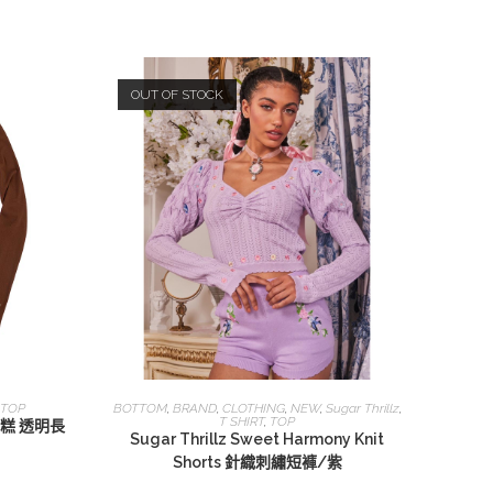
OUT OF STOCK
查看內容
TOP
BOTTOM
,
BRAND
,
CLOTHING
,
NEW
,
Sugar Thrillz
,
T SHIRT
,
TOP
神蛋糕 透明長
Sugar Thrillz Sweet Harmony Knit
Shorts 針織刺繡短褲/紫