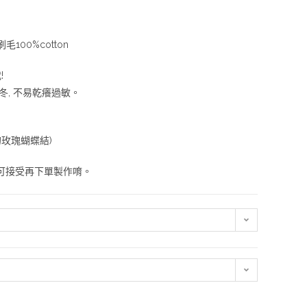
毛100%cotton
!
冬, 不易乾癢過敏。
的玫瑰蝴蝶結)
如可接受再下單製作唷。