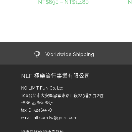
NT$
890
–
NT$
1,480
N
Worldwide Shipping
NLF 極樂流行事業有限公司
NO LIMIT FUN Co. Ltd
106台北市大安區忠孝東路四段223巷71弄2號
+886 936608871
tax ID: 52465578
email:
nlf.com.tw@gmail.com