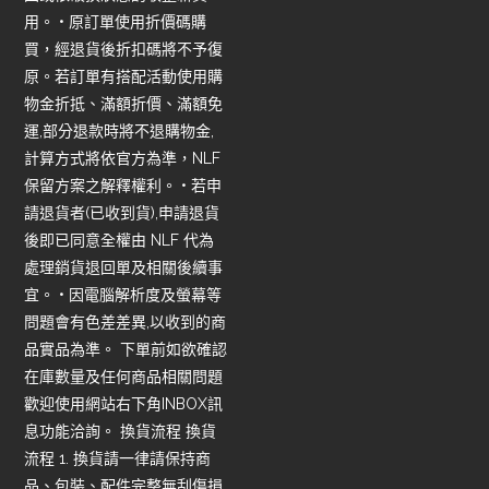
用。 • 原訂單使用折價碼購
買，經退貨後折扣碼將不予復
原。若訂單有搭配活動使用購
物金折抵、滿額折價、滿額免
運,部分退款時將不退購物金,
計算方式將依官方為準，NLF
保留方案之解釋權利。 • 若申
請退貨者(已收到貨),申請退貨
後即已同意全權由 NLF 代為
處理銷貨退回單及相關後續事
宜。 • 因電腦解析度及螢幕等
問題會有色差差異,以收到的商
品實品為準。 下單前如欲確認
在庫數量及任何商品相關問題
歡迎使用網站右下角INBOX訊
息功能洽詢。 換貨流程 換貨
流程 1. 換貨請一律請保持商
品、包裝、配件完整無刮傷損