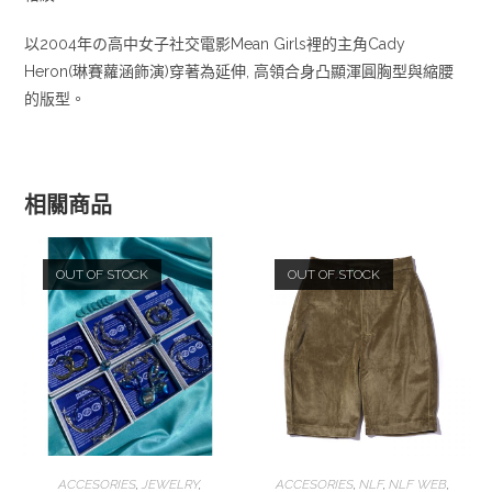
以2004年の高中女子社交電影Mean Girls裡的主角Cady
Heron(琳賽蘿涵飾演)穿著為延伸, 高領合身凸顯渾圓胸型與縮腰
的版型。
相關商品
OUT OF STOCK
OUT OF STOCK
查看內容
選擇規格
ACCESORIES
,
JEWELRY
,
ACCESORIES
,
NLF
,
NLF WEB
,