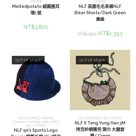
OTHER
OTHER
Meltedpotato 細圓圈耳
NLF 高腰毛毛車褲NLF
環L號
Biker Shorts/Dark Green
墨綠
NT$
3,820
NT$
1,393
NT$
1,990
OUT OF STOCK
OUT OF STOCK
查看內容
查看內容
ACCESORIES
,
BRAND
,
ACCESORIES
,
NLF
,
OTHER
Children's holiday sale
,
HATS
,
NLF X Teng Yung Han 3M
NLF
,
OTHER
拷克紗網圍兜 頭巾 大腿套
NLF 90’s Sports Logo
襪/ Green