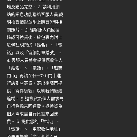
壞及贈品完整。 2. 請利用網
站的訊息功能聯絡客服人員,說
明換貨情形並附上購買證明相
關照片。 3. 經客服人員回覆
確認可換貨後，於包裹內附上
紙條註明您的「姓名」、「電
話」以及「官網訂單編號」。
4. 客服人員將會提供您收件人
「姓名」、「電話」、「超商
門市」再請至任—7-11門市進
行店到店寄貨。寄出後請再提
供「寄件編號」以利我們後續
追蹤。 5. 退換貨為個人需求需
自行負擔來回運費。退換貨為
個人需求需自行負擔來回運
費。 6. 提供您的「姓名」、
「電話」、「宅配收件地址」
及要更換的「商品名稱/ 尺