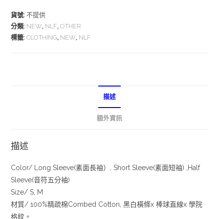
貨號:
不提供
分類:
NEW
,
NLF
,
OTHER
標籤:
CLOTHING
,
NEW
,
NLF
描述
額外資訊
描述
Color/ Long Sleeve(素面長袖）, Short Sleeve(素面短袖) ,Half
Sleeve(音符五分袖)
Size/ S, M
材質/ 100%精疏棉Combed Cotton, 黑白橫條x 棒球直線x 學院
格紋。