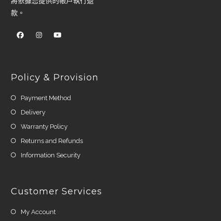
將依據您提供的帳戶執行退
款。
Policy & Provision
Payment Method
Delivery
Warranty Policy
Returns and Refunds
Information Security
Customer Services
My Account