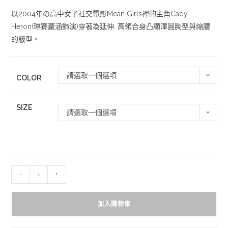
以2004年の高中女子社交電影Mean Girls裡的主角Cady
Heron(琳賽蘿涵飾演)穿著為延伸, 高領合身凸顯渾圓胸型與縮腰
的版型。
請選取一個選項
COLOR
SIZE
請選取一個選項
-
+
加入購物車