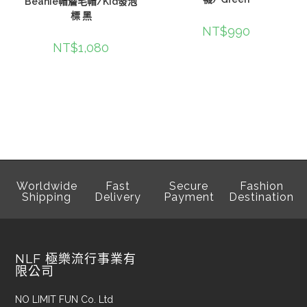
Beanie帽簷毛帽/Kid發泡
標 黑
NT$
990
NT$
1,080
Worldwide
Fast
Secure
Fashion
Shipping
Delivery
Payment
Destination
NLF 極樂流行事業有
限公司
NO LIMIT FUN Co. Ltd