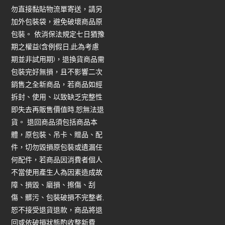
勿直接黏貼物流單寄送，請另
加外包裝袋，避免破壞商品原
包裝。 依消保法規定七日猶豫
期之權益(含例假日,此為考慮
期並非試用期)，退換貨商品需
包裝完好無損，且不影響二次
銷售之全新商品，若商品如經
拆封、使用、以致缺乏完整性
即失去再販售價值時,恕無法退
貨。 退回商品須包括商品本
體，原包裝、吊卡、贈品、配
件，切勿毀損原包裝或遺漏任
何配件，若商品因消費者個人
不當使用產生人為因素造成故
障、損毀、磨損、擦傷、刮
傷、髒污、包裝破損不完整者,
恕不接受退貨退款，商品將退
回或依破損狀態酌收整新費