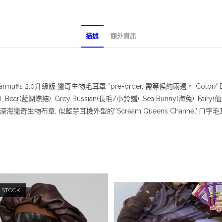
描述
額外資訊
ffs 2.0升級版 獵奇生物毛耳罩 *pre-order, 需等候約兩週。 Color/ Dark Ch
Bear(藍蝴蝶結), Grey Russian(長毛/小鈴鐺), Sea Bunny(海兔), Fairy(
物布章, 似藍芽耳機外型的‘’Scream Queens Channel’’ㄇ字毛耳罩
 STOCK