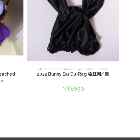
查看內容
ACCESORIES
,
BRAND
,
HATS
,
NLF
,
OTHER
leached
2022 Bunny Ear Du-Rag 兔耳帽/ 黑
le
NT$
690