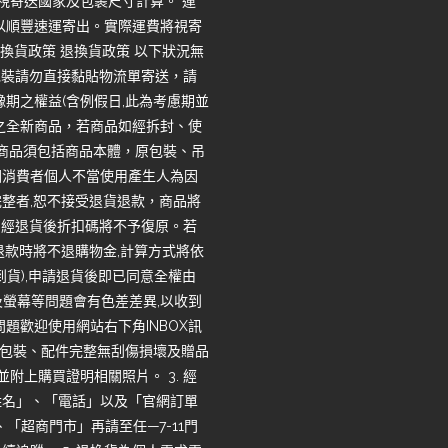
將視寄送國家及包裹尺寸計算。 運
一律以順豐速運寄出。實際運費將視寄
換貨政策 退換貨政策 以下狀況無
包裝請勿直接黏貼物流單寄送，請
期之權益(含例假日,此為考慮期並
之全新商品，若商品如經拆封、使
回商品須包括商品本體，原包裝、吊
因消費者個人不當使用產生人為因
整者,恕不接受退貨退款，商品將
，經退貨後折扣碼將不予復原。若
退款時將不退購物金,計算方式將依
收到貨),申請退貨後即已同意全權由
度及螢幕等問題會有色差差異,以收到
題歡迎使用網站右下角INBOX訊
品、包裝、配件完整無刮傷損壞及贈品
並附上購買證明相關照片。 3. 經
姓名」、「電話」以及「官網訂單
「超商門市」再請至任—7-11門