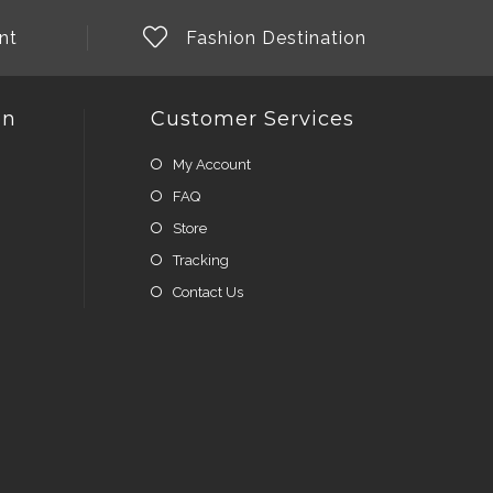
nt
Fashion Destination
on
Customer Services
My Account
FAQ
Store
Tracking
Contact Us