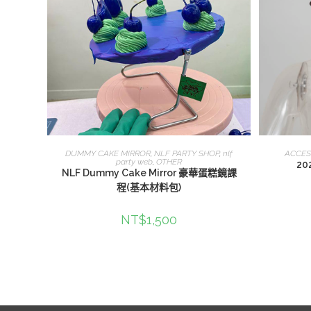
查看內容
DUMMY CAKE MIRROR
,
NLF PARTY SHOP
,
nlf
ACCES
party web
,
OTHER
20
NLF Dummy Cake Mirror 豪華蛋糕鏡課
程(基本材料包)
NT$
1,500