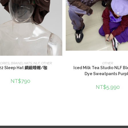
查看內容
選擇規格
ORIES
,
BRAND
,
HATS
,
NLF
,
OTHER
OTHER
22 Sleep Hat 綢緞睡帽/咖
Iced Milk Tea Studio NLF B
Dye Sweatpants Purp
NT$
790
NT$
5,990