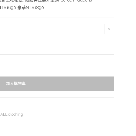
物布章, 似藍芽耳機外型的‘’Scream Queens
T$1690 豪華NT$1890
加入購物車
ALL clothing