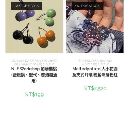
OUT OF STOCK
OUT OF STOCK
選擇規格
查看內容
DUMMY CAKE MIRROR
,
NEW
,
ACCESORIES
,
BRAND
,
NLF PARTY SHOP
,
OTHER
JEWELRY
,
OTHER
NLF Workshop 加購櫻桃
Meltedpotato 大小花園
(蛋糕鏡、聖代、發泡樹通
及夾式耳環 粉藍漸層粉紅
用)
NT$
2,520
NT$
199