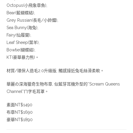
Octopus(小飛象章魚),
Bear(藍蝴蝶結),
Grey Russian(長毛/小鈴鐺),
Sea Bunny(海兔),
Fairy(仙履蘭),
Leaf Sheep(葉羊),
Bowtie(蝴蝶結),
KT(豪華暴力熊)。
材質/環保人造毛2.0升級版, 觸感接近兔毛絲滑柔軟。
華麗の深海獵奇生物布章, 似藍芽耳機外型的‘’Scream Queens
Channel’’ㄇ字毛耳罩。
素面NT$1490
布章NT$1690
豪華NT$1890