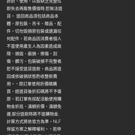
拆封、使用、以致缺乏完整性
即失去再販售價值時,恕無法退
貨。 退回商品須包括商品本
體，原包裝、吊卡、贈品、配
件，切勿毀損原包裝或遺漏任
何配件，若商品因消費者個人
不當使用產生人為因素造成故
障、損毀、磨損、擦傷、刮
傷、髒污、包裝破損不完整者,
恕不接受退貨退款，商品將退
回或依破損狀態酌收整新費
用。 • 原訂單使用折價碼購
買，經退貨後折扣碼將不予復
原。若訂單有搭配活動使用購
物金折抵、滿額折價、滿額免
運,部分退款時將不退購物金,
計算方式將依官方為準，NLF
保留方案之解釋權利。 • 若申