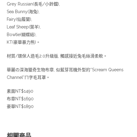
Grey Russian(長毛/小鈴鐺),
Sea Bunny(海兔),
Fairy(仙履蘭),
Leaf Sheep(葉羊),
Bowtie(蝴蝶結),
KT(豪華暴力熊)。
材質/環保人造毛2.0升級版, 觸感接近兔毛絲滑柔軟。
華麗の深海獵奇生物布章, 似藍芽耳機外型的‘’Scream Queens
Channel’’ㄇ字毛耳罩。
素面NT$1490
布章NT$1690
豪華NT$1890
相關商品