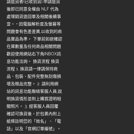
請退貨者(已收到貨),申請退貨
後即已同意全權由 NLF 代為
處理銷貨退回單及相關後續事
宜。 • 因電腦解析度及螢幕等
問題會有色差差異,以收到的商
品實品為準。 下單前如欲確認
在庫數量及任何商品相關問題
歡迎使用網站右下角INBOX訊
息功能洽詢。 換貨流程 換貨
流程 1. 換貨請一律請保持商
品、包裝、配件完整無刮傷損
壞及贈品完整。 2. 請利用網
站的訊息功能聯絡客服人員,說
明換貨情形並附上購買證明相
關照片。 3. 經客服人員回覆
確認可換貨後，於包裹內附上
紙條註明您的「姓名」、「電
話」以及「官網訂單編號」。