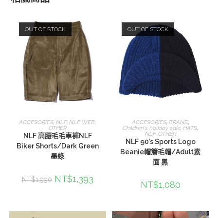
OUT OF STOCK
OUT OF STOCK
選擇規格
查看內容
ACCESORIES
,
NLF
,
NLF WEB
,
ACCESORIES
,
BRAND
,
OTHER
Children's holiday sale
,
HATS
,
NLF
,
OTHER
NLF 高腰毛毛車褲NLF
NLF 90’s Sports Logo
Biker Shorts/Dark Green
Beanie帽簷毛帽/Adult素
墨綠
面 黑
NT$
1,393
NT$
1,990
NT$
1,080