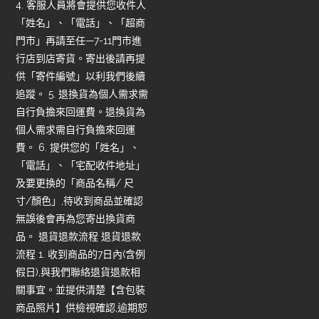
4. 客服人員將會提供您收件人
「姓名」、「電話」、「超商
門市」再請至任—7-11門市進
行店到店寄貨。寄出後請再提
供「寄件編號」以利我們後續
追蹤。 5. 退換貨為個人需求需
自行負擔來回運費。退換貨為
個人需求需自行負擔來回運
費。 6. 提供您的「姓名」、
「電話」、「宅配收件地址」
及要更換的「商品名稱/ 尺
寸/顏色」,待收到商品並確認
無誤後會再為您寄出換貨商
品。 退貨退款流程 退貨退款
流程 1. 收到商品的7日內(含例
假日),與我們聯絡退貨退款相
關事宜。並提供清楚【含包裝
商品照片】供檢視確認,逾期恕