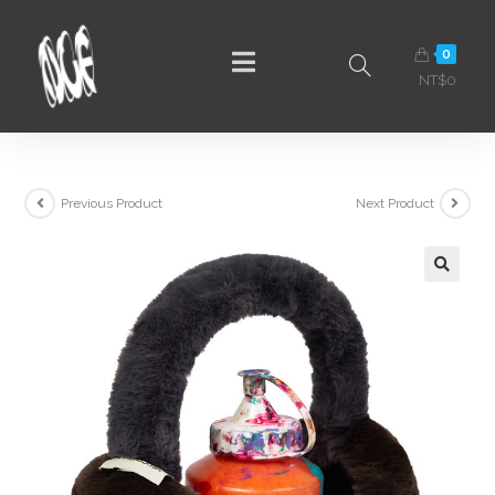
0
NT$
0
Previous Product
Next Product