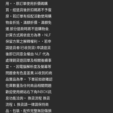
用。 • 原訂單使用折價碼購
買，經退貨後折扣碼將不予復
原。若訂單有搭配活動使用購
物金折抵、滿額折價、滿額免
運,部分退款時將不退購物金,
計算方式將依官方為準，NLF
保留方案之解釋權利。 • 若申
請退貨者(已收到貨),申請退貨
後即已同意全權由 NLF 代為
處理銷貨退回單及相關後續事
宜。 • 因電腦解析度及螢幕等
問題會有色差差異,以收到的商
品實品為準。 下單前如欲確認
在庫數量及任何商品相關問題
歡迎使用網站右下角INBOX訊
息功能洽詢。 換貨流程 換貨
流程 1. 換貨請一律請保持商
品、包裝、配件完整無刮傷損