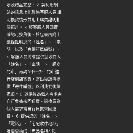
壞及贈品完整。 2. 請利用網
站的訊息功能聯絡客服人員,說
明換貨情形並附上購買證明相
關照片。 3. 經客服人員回覆
確認可換貨後，於包裹內附上
紙條註明您的「姓名」、「電
話」以及「官網訂單編號」。
4. 客服人員將會提供您收件人
「姓名」、「電話」、「超商
門市」再請至任—7-11門市進
行店到店寄貨。寄出後請再提
供「寄件編號」以利我們後續
追蹤。 5. 退換貨為個人需求需
自行負擔來回運費。退換貨為
個人需求需自行負擔來回運
費。 6. 提供您的「姓名」、
「電話」、「宅配收件地址」
及要更換的「商品名稱/ 尺