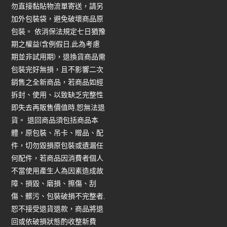
勿直接黏貼物流單寄送，請另
加外包裝袋，避免破壞商品原
包裝。 依消保法規定七日猶豫
期之權益(含例假日,此為考慮
期並非試用期)，退換貨商品需
包裝完好無損，且不影響二次
銷售之全新商品，若商品如經
拆封、使用、以致缺乏完整性
即失去再販售價值時,恕無法退
貨。 退回商品須包括商品本
體，原包裝、吊卡、贈品、配
件，切勿毀損原包裝或遺漏任
何配件，若商品因消費者個人
不當使用產生人為因素造成故
障、損毀、磨損、擦傷、刮
傷、髒污、包裝破損不完整者,
恕不接受退貨退款，商品將退
回或依破損狀態酌收整新費