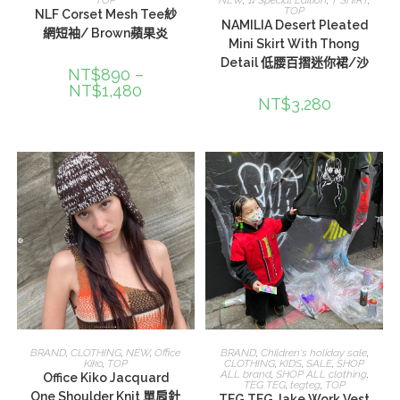
TOP
NLF Corset Mesh Tee紗
NAMILIA Desert Pleated
網短袖/ Brown蘋果炎
Mini Skirt With Thong
Detail 低腰百摺迷你裙/沙
NT$
890
–
NT$
1,480
NT$
3,280
加入購物車
選擇規格
BRAND
,
CLOTHING
,
NEW
,
Office
BRAND
,
Children's holiday sale
,
Kiko
,
TOP
CLOTHING
,
KIDS
,
SALE
,
SHOP
ALL brand
,
SHOP ALL clothing
,
Office Kiko Jacquard
TEG TEG
,
tegteg
,
TOP
One Shoulder Knit 單肩針
TEG TEG Jake Work Vest