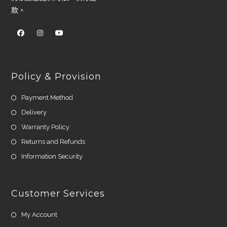
款。
Policy & Provision
Payment Method
Delivery
Warranty Policy
Returns and Refunds
Information Security
Customer Services
My Account