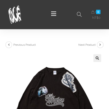
0
NT$
0
Previous Product
Next Product