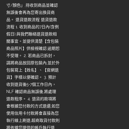
寸/顏色」,待收到商品並確認
無誤後會再為您寄出換貨商
品。 退貨退款流程 退貨退款
流程 1. 收到商品的7日內(含例
假日),與我們聯絡退貨退款相
關事宜。並提供清楚【含包裝
商品照片】供檢視確認,逾期恕
不受理。 2. 若商品已拆封，
請將商品放回原包裝內,並於外
包裝寫上【姓名】、【官網退
貨】字樣以便確認。 3. 預計
收到退貨後5-7個工作日內，
NLF 確認商品無誤後,將處理
退款程序。 4. 退貨的款項將
會根據您付款的方式退還,如您
使用信用卡付款將會直接為您
執行線上刷退,超商取貨付款則
將依據您提供的帳戶執行退