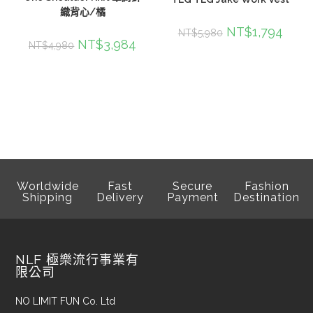
織背心/橘
NT$
1,794
NT$
5,980
NT$
3,984
NT$
4,980
Worldwide
Fast
Secure
Fashion
Shipping
Delivery
Payment
Destination
NLF 極樂流行事業有
限公司
NO LIMIT FUN Co. Ltd