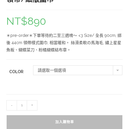
NT$
890
＊pre-order＊下單等待約二至三週唷～ <3 Size/ 全長 90cm, 綁
後 44cm 領帶樣式圍巾, 相當暖和。 絲滑柔軟の馬海毛, 繡上星星
魚板、蝴蝶菜刀、粉橘蝴蝶結布章。
請選取一個選項
COLOR
-
+
加入購物車