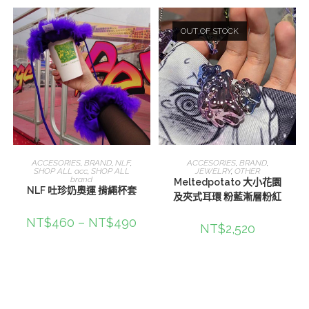
OUT OF STOCK
選擇規格
查看內容
ACCESORIES
,
BRAND
,
NLF
,
ACCESORIES
,
BRAND
,
SHOP ALL acc
,
SHOP ALL
JEWELRY
,
OTHER
brand
Meltedpotato 大小花園
NLF 吐珍奶奧運 揹繩杯套
及夾式耳環 粉藍漸層粉紅
NT$
460
–
NT$
490
NT$
2,520