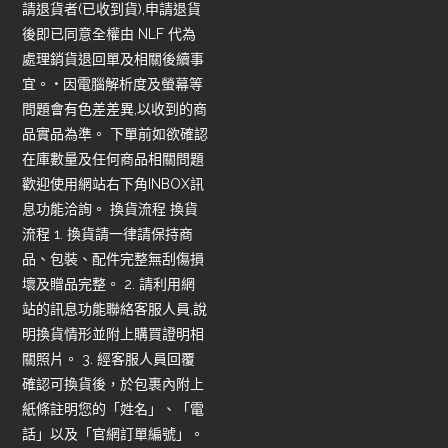
請退貨者(已收到貨),申請退貨
後即已同意全權由 NLF 代為
處理銷貨退回單及相關後續事
宜。 • 因電腦解析度及螢幕等
問題會有色差差異,以收到的商
品實品為準。 下單前如欲確認
在庫數量及任何商品相關問題
歡迎使用網站右下角INBOX訊
息功能洽詢。 換貨流程 換貨
流程 1. 換貨請一律請保持商
品、包裝、配件完整無刮傷損
壞及贈品完整。 2. 請利用網
站的訊息功能聯絡客服人員,說
明換貨情形並附上購買證明相
關照片。 3. 經客服人員回覆
確認可換貨後，於包裹內附上
紙條註明您的「姓名」、「電
話」以及「官網訂單編號」。