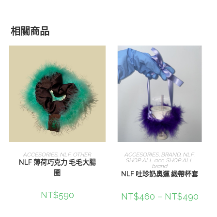
相關商品
選擇規格
選擇規格
ACCESORIES
,
NLF
,
OTHER
ACCESORIES
,
BRAND
,
NLF
,
SHOP ALL acc
,
SHOP ALL
NLF 薄荷巧克力 毛毛大腸
brand
圈
NLF 吐珍奶奧運 緞帶杯套
NT$
590
NT$
460
–
NT$
490