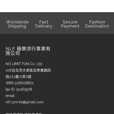
Worldwide
Fast
Secure
Fashion
Shipping
Delivery
Payment
Destination
NLF 極樂流行事業有
限公司
NO LIMIT FUN Co. Ltd
106台北市大安區忠孝東路四
段223巷71弄2號
+886 936608871
tax ID: 52465578
email:
nlf.com.tw@gmail.com