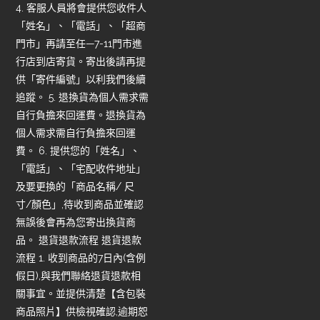
4. 客服人員將會提供您收件人
「姓名」、「電話」、「超商
門市」再請至任—7-11門市進
行店到店寄貨。寄出後請再提
供「寄件編號」以利我們後續
追蹤。 5. 退換貨為個人需求需
自行負擔來回運費。退換貨為
個人需求需自行負擔來回運
費。 6. 提供您的「姓名」、
「電話」、「宅配收件地址」
及要更換的「商品名稱/ 尺
寸/顏色」,待收到商品並確認
無誤後會再為您寄出換貨商
品。 退貨退款流程 退貨退款
流程 1. 收到商品的7日內(含例
假日),與我們聯絡退貨退款相
關事宜。並提供清楚【含包裝
商品照片】供檢視確認,逾期恕