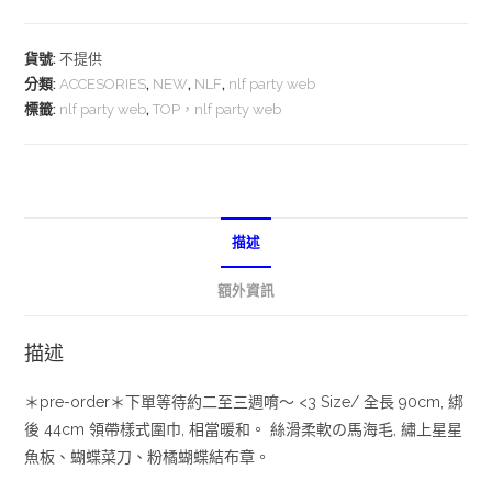
貨號:
不提供
分類:
ACCESORIES
,
NEW
,
NLF
,
nlf party web
標籤:
nlf party web
,
TOP，nlf party web
描述
額外資訊
描述
＊pre-order＊下單等待約二至三週唷～ <3 Size/ 全長 90cm, 綁
後 44cm 領帶樣式圍巾, 相當暖和。 絲滑柔軟の馬海毛, 繡上星星
魚板、蝴蝶菜刀、粉橘蝴蝶結布章。