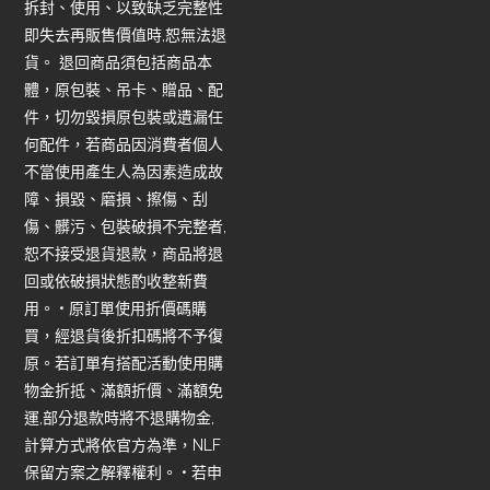
拆封、使用、以致缺乏完整性
即失去再販售價值時,恕無法退
貨。 退回商品須包括商品本
體，原包裝、吊卡、贈品、配
件，切勿毀損原包裝或遺漏任
何配件，若商品因消費者個人
不當使用產生人為因素造成故
障、損毀、磨損、擦傷、刮
傷、髒污、包裝破損不完整者,
恕不接受退貨退款，商品將退
回或依破損狀態酌收整新費
用。 • 原訂單使用折價碼購
買，經退貨後折扣碼將不予復
原。若訂單有搭配活動使用購
物金折抵、滿額折價、滿額免
運,部分退款時將不退購物金,
計算方式將依官方為準，NLF
保留方案之解釋權利。 • 若申