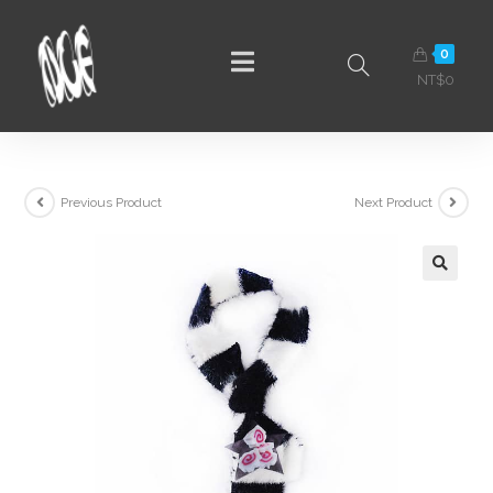
0
NT$
0
Previous Product
Next Product