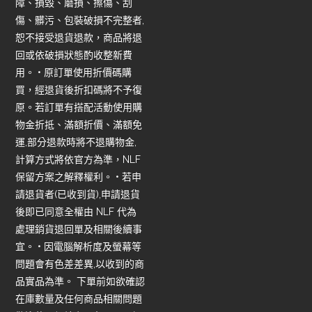
障、損毀、磨損、擦傷、刮
傷、髒污、包裝破損不完整者,
恕不接受退貨退款，商品將退
回或依破損狀態酌收整新費
用。 • 原訂單使用折價碼購
買，經退貨後折扣碼將不予復
原。若訂單有搭配活動使用購
物金折抵、滿額折價、滿額免
運,部分退款時將不退購物金,
計算方式將依官方為準，NLF
保留方案之解釋權利。 • 若申
請退貨者(已收到貨),申請退貨
後即已同意全權由 NLF 代為
處理銷貨退回單及相關後續事
宜。 • 因電腦解析度及螢幕等
問題會有色差差異,以收到的商
品實品為準。 下單前如欲確認
在庫數量及任何商品相關問題