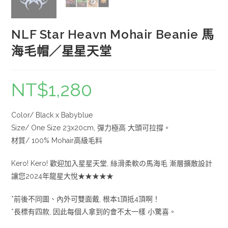
NLF Star Heavn Mohair Beanie 馬
海毛帽／星星天堂
NT$
1,280
Color/ Black x Babyblue
Size/ One Size 23x20cm, 彈力極高 大頭可拉撐。
材質/ 100% Mohair高級毛料
Kero! Kero! 歡迎加入星星天堂, 絲滑柔軟の馬海毛 漸層擴散設計
讓您2024年龍星大悅★★★★★
*前後不同圖、內外可雙面戴, 根本1頂抵4頂啊！
*長標有四款, 因此每個人拿到的會不太一樣 小驚喜。