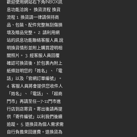
歡迎使用網站右下角INBOX訊
息功能洽詢。 換貨流程 換貨
流程 1. 換貨請一律請保持商
品、包裝、配件完整無刮傷損
壞及贈品完整。 2. 請利用網
站的訊息功能聯絡客服人員,說
明換貨情形並附上購買證明相
關照片。 3. 經客服人員回覆
確認可換貨後，於包裹內附上
紙條註明您的「姓名」、「電
話」以及「官網訂單編號」。
4. 客服人員將會提供您收件人
「姓名」、「電話」、「超商
門市」再請至任—7-11門市進
行店到店寄貨。寄出後請再提
供「寄件編號」以利我們後續
追蹤。 5. 退換貨為個人需求需
自行負擔來回運費。退換貨為