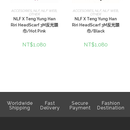
查看內容
查看內容
ACCESORIES
,
NLF
,
NLF WEB
,
ACCESORIES
,
NLF
,
NLF WEB
,
OTHER
OTHER
NLF X Teng Yung Han
NLF X Teng Yung Han
Riri HeadScarf 3M反光頭
Riri HeadScarf 3M反光頭
巾/Hot Pink
巾/Black
NT$
1,080
NT$
1,080
Worldwide
Fast
Secure
Fashion
Shipping
Delivery
Payment
Destination