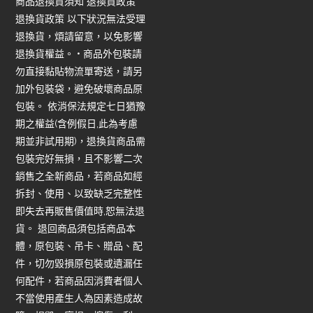
商品退換貨須知 退換貨政策
退換貨政策 以下狀況無法受理
退換貨，煩請留意，以免影響
退換貨權益。 • 商品外包裝請
勿直接黏貼物流單寄送，請另
加外包裝袋，避免破壞商品原
包裝。 依消保法規定七日猶豫
期之權益(含例假日,此為考慮
期並非試用期)，退換貨商品需
包裝完好無損，且不影響二次
銷售之全新商品，若商品如經
拆封、使用、以致缺乏完整性
即失去再販售價值時,恕無法退
貨。 退回商品須包括商品本
體，原包裝、吊卡、贈品、配
件，切勿毀損原包裝或遺漏任
何配件，若商品因消費者個人
不當使用產生人為因素造成故