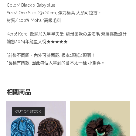
Color/ Black x Babyblue
Size/ One Size 23x20cm, 彈力極高 大頭可拉撐。
材質/ 100% Mohair高級毛料
Kero! Kero! 歡迎加入星星天堂, 絲滑柔軟の馬海毛 漸層擴散設計
讓您2024年龍星大悅★★★★★
*前後不同圖、內外可雙面戴, 根本1頂抵4頂啊！
*長標有四款, 因此每個人拿到的會不太一樣 小驚喜。
相關商品
OUT OF STOCK