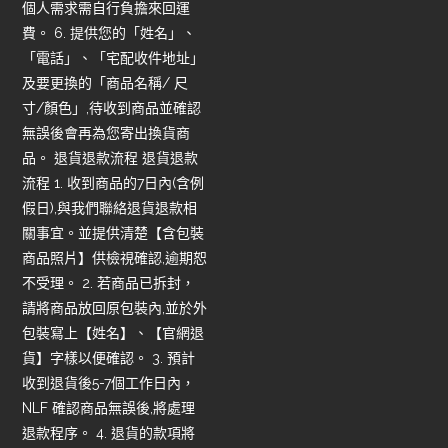
個人需求需自行負擔來回運
費。 6. 提供您的「姓名」、
「電話」、「宅配收件地址」
及要更換的「商品名稱/ 尺
寸/顏色」,待收到商品並確認
無誤後會再為您寄出換貨商
品。 退貨退款流程 退貨退款
流程 1. 收到商品的7日內(含例
假日),與我們聯絡退貨退款相
關事宜。並提供清楚【含包裝
商品照片】供檢視確認,逾期恕
不受理。 2. 若商品已拆封，
請將商品放回原包裝內,並於外
包裝寫上【姓名】、【官網退
貨】字樣以便確認。 3. 預計
收到退貨後5-7個工作日內，
NLF 確認商品無誤後,將處理
退款程序。 4. 退貨的款項將