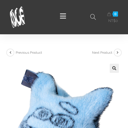
0
NT$
0
Previous Product
Next Product