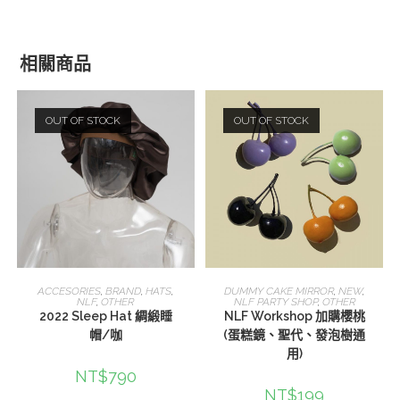
相關商品
OUT OF STOCK
OUT OF STOCK
查看內容
選擇規格
ACCESORIES
,
BRAND
,
HATS
,
DUMMY CAKE MIRROR
,
NEW
,
NLF
,
OTHER
NLF PARTY SHOP
,
OTHER
2022 Sleep Hat 綢緞睡
NLF Workshop 加購櫻桃
帽/咖
(蛋糕鏡、聖代、發泡樹通
用)
NT$
790
NT$
199