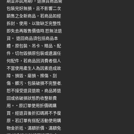
期並非試用期)，退換貨商品需
包裝完好無損，且不影響二次
銷售之全新商品，若商品如經
拆封、使用、以致缺乏完整性
即失去再販售價值時,恕無法退
貨。 退回商品須包括商品本
體，原包裝、吊卡、贈品、配
件，切勿毀損原包裝或遺漏任
何配件，若商品因消費者個人
不當使用產生人為因素造成故
障、損毀、磨損、擦傷、刮
傷、髒污、包裝破損不完整者,
恕不接受退貨退款，商品將退
回或依破損狀態酌收整新費
用。 • 原訂單使用折價碼購
買，經退貨後折扣碼將不予復
原。若訂單有搭配活動使用購
物金折抵、滿額折價、滿額免