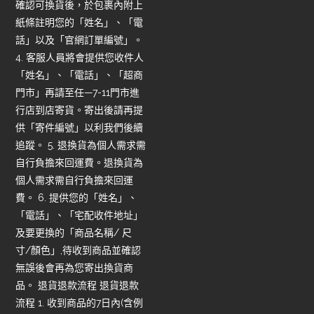
確認可換貨後，於包裹內附上
紙條註明您的「姓名」、「電
話」以及「官網訂單編號」。
4. 客服人員將會提供您收件人
「姓名」、「電話」、「超商
門市」再請至任—7-11門市進
行店到店寄貨。寄出後請再提
供「寄件編號」以利我們後續
追蹤。 5. 退換貨為個人需求需
自行負擔來回運費。退換貨為
個人需求需自行負擔來回運
費。 6. 提供您的「姓名」、
「電話」、「宅配收件地址」
及要更換的「商品名稱/ 尺
寸/顏色」,待收到商品並確認
無誤後會再為您寄出換貨商
品。 退貨退款流程 退貨退款
流程 1. 收到商品的7日內(含例