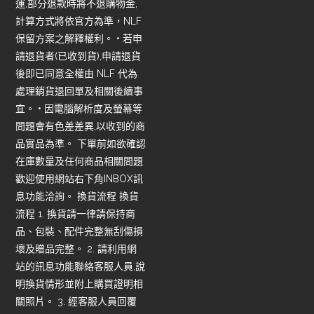
運,部分退款時將不退購物金,
計算方式將依官方為準，NLF
保留方案之解釋權利。 • 若申
請退貨者(已收到貨),申請退貨
後即已同意全權由 NLF 代為
處理銷貨退回單及相關後續事
宜。 • 因電腦解析度及螢幕等
問題會有色差差異,以收到的商
品實品為準。 下單前如欲確認
在庫數量及任何商品相關問題
歡迎使用網站右下角INBOX訊
息功能洽詢。 換貨流程 換貨
流程 1. 換貨請一律請保持商
品、包裝、配件完整無刮傷損
壞及贈品完整。 2. 請利用網
站的訊息功能聯絡客服人員,說
明換貨情形並附上購買證明相
關照片。 3. 經客服人員回覆