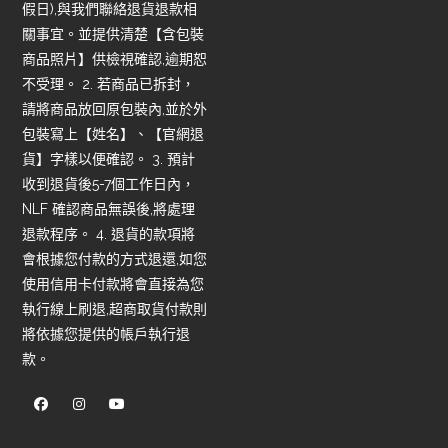
假日),與我們聯絡退貨退款相
關事宜。並提供清楚【含包裝
商品照片】供檢視確認,逾期恕
不受理。 2. 若商品已拆封，
請將商品放回原包裝內,並於外
包裝寫上【姓名】、【官網退
貨】字樣以便確認。 3. 預計
收到退貨後5-7個工作日內，
NLF 確認商品無誤後,將處理
退款程序。 4. 退貨的款項將
會根據您付款的方式退還,如您
使用信用卡付款將會直接為您
執行線上刷退,超商取貨付款則
將依據您提供的帳戶執行退
款。