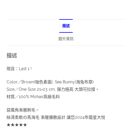
描述
額外資訊
描述
現貨：Last 1 !
Color／Brown(咖色素面), Sea Bunny(海兔布章)
Size／One Size 21×23 cm, 彈力極高 大頭可拉撐。
材質／100% Mohair高級毛料
惡魔角漸層刷毛。
絲滑柔軟の馬海毛 漸層擴散設計 讓您2024年龍星大悅
★★★★★