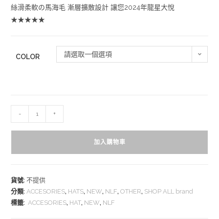
絲滑柔軟の馬海毛 漸層擴散設計 讓您2024年龍星大悅
★★★★★
請選取一個選項
COLOR
-
+
加入購物車
貨號:
不提供
分類:
ACCESORIES
,
HATS
,
NEW
,
NLF
,
OTHER
,
SHOP ALL brand
標籤:
ACCESORIES
,
HAT
,
NEW
,
NLF