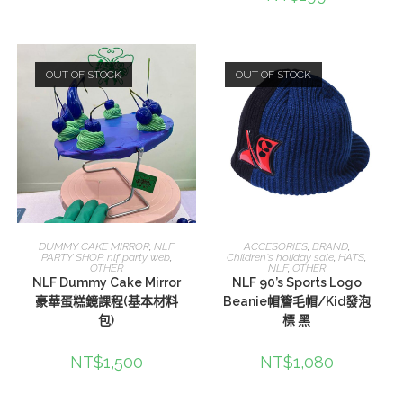
OUT OF STOCK
OUT OF STOCK
查看內容
查看內容
DUMMY CAKE MIRROR
,
NLF
ACCESORIES
,
BRAND
,
PARTY SHOP
,
nlf party web
,
Children's holiday sale
,
HATS
,
OTHER
NLF
,
OTHER
NLF Dummy Cake Mirror
NLF 90’s Sports Logo
豪華蛋糕鏡課程(基本材料
Beanie帽簷毛帽/Kid發泡
包)
標 黑
NT$
1,500
NT$
1,080