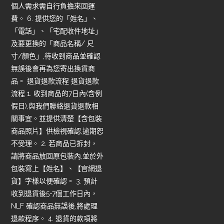
個人需求需自行負擔來回運
費。 6. 提供您的「姓名」、
「電話」、「宅配收件地址」
及要更換的「商品名稱/ 尺
寸/顏色」,待收到商品並確認
無誤後會再為您寄出換貨商
品。 退貨退款流程 退貨退款
流程 1. 收到商品的7日內(含例
假日),與我們聯絡退貨退款相
關事宜。並提供清楚【含包裝
商品照片】供檢視確認,逾期恕
不受理。 2. 若商品已拆封，
請將商品放回原包裝內,並於外
包裝寫上【姓名】、【官網退
貨】字樣以便確認。 3. 預計
收到退貨後5-7個工作日內，
NLF 確認商品無誤後,將處理
退款程序。 4. 退貨的款項將