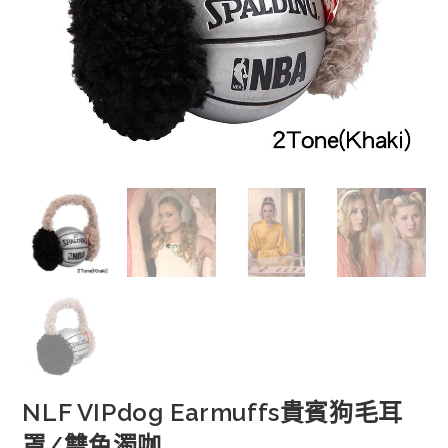
NLF VIPdog Earmuffs貴賓狗毛耳
罩/雙色濁咖