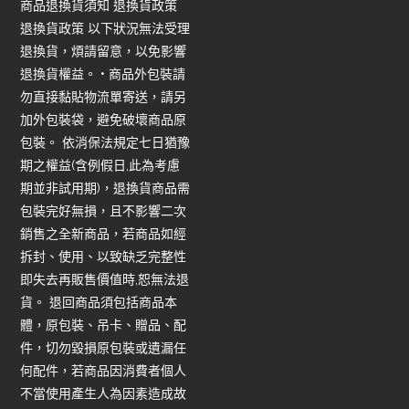
商品退換貨須知 退換貨政策
退換貨政策 以下狀況無法受理
退換貨，煩請留意，以免影響
退換貨權益。 • 商品外包裝請
勿直接黏貼物流單寄送，請另
加外包裝袋，避免破壞商品原
包裝。 依消保法規定七日猶豫
期之權益(含例假日,此為考慮
期並非試用期)，退換貨商品需
包裝完好無損，且不影響二次
銷售之全新商品，若商品如經
拆封、使用、以致缺乏完整性
即失去再販售價值時,恕無法退
貨。 退回商品須包括商品本
體，原包裝、吊卡、贈品、配
件，切勿毀損原包裝或遺漏任
何配件，若商品因消費者個人
不當使用產生人為因素造成故