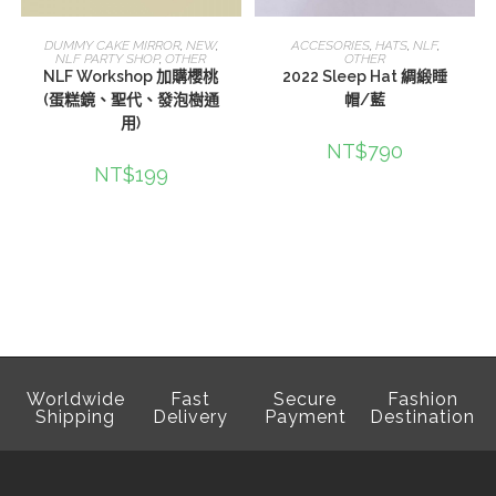
選擇規格
查看內容
DUMMY CAKE MIRROR
,
NEW
,
ACCESORIES
,
HATS
,
NLF
,
NLF PARTY SHOP
,
OTHER
OTHER
NLF Workshop 加購櫻桃
2022 Sleep Hat 綢緞睡
(蛋糕鏡、聖代、發泡樹通
帽/藍
用)
NT$
790
NT$
199
Worldwide
Fast
Secure
Fashion
Shipping
Delivery
Payment
Destination