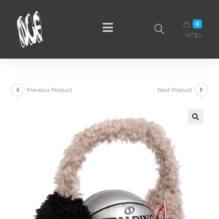
0
NT$
0
Previous Product
Next Product