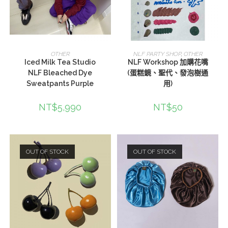
選擇規格
選擇規格
OTHER
NLF PARTY SHOP
,
OTHER
Iced Milk Tea Studio
NLF Workshop 加購花嘴
NLF Bleached Dye
(蛋糕鏡、聖代、發泡樹通
Sweatpants Purple
用)
NT$
5,990
NT$
50
OUT OF STOCK
OUT OF STOCK