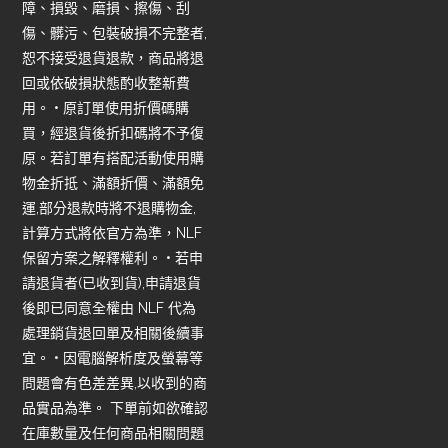
障、損毀、磨損、擦傷、刮
傷、髒污、包裝破損不完整者,
恕不接受退貨退款，商品將退
回或依破損狀態酌收整新費
用。 • 原訂單使用折價碼購
買，經退貨後折扣碼將不予復
原。若訂單有搭配活動使用購
物金折抵、滿額折價、滿額免
運,部分退款時將不退購物金,
計算方式將依官方為準，NLF
保留方案之解釋權利。 • 若申
請退貨者(已收到貨),申請退貨
後即已同意全權由 NLF 代為
處理銷貨退回單及相關後續事
宜。 • 因電腦解析度及螢幕等
問題會有色差差異,以收到的商
品實品為準。 下單前如欲確認
在庫數量及任何商品相關問題