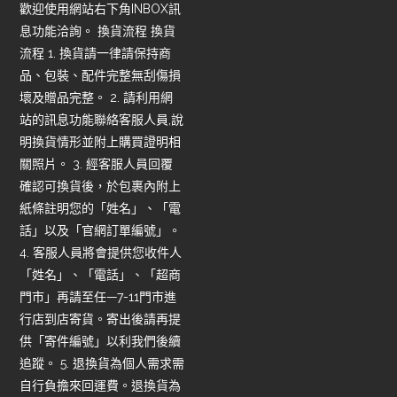
歡迎使用網站右下角INBOX訊
息功能洽詢。 換貨流程 換貨
流程 1. 換貨請一律請保持商
品、包裝、配件完整無刮傷損
壞及贈品完整。 2. 請利用網
站的訊息功能聯絡客服人員,說
明換貨情形並附上購買證明相
關照片。 3. 經客服人員回覆
確認可換貨後，於包裹內附上
紙條註明您的「姓名」、「電
話」以及「官網訂單編號」。
4. 客服人員將會提供您收件人
「姓名」、「電話」、「超商
門市」再請至任—7-11門市進
行店到店寄貨。寄出後請再提
供「寄件編號」以利我們後續
追蹤。 5. 退換貨為個人需求需
自行負擔來回運費。退換貨為