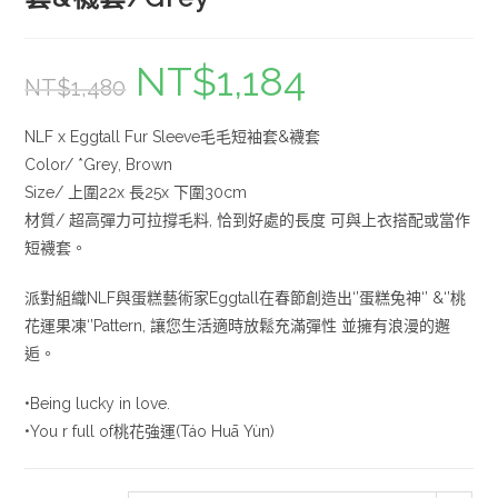
NT$
1,184
NT$
1,480
NLF x Eggtall Fur Sleeve毛毛短袖套&襪套
Color/ *Grey, Brown
Size/ 上圍22x 長25x 下圍30cm
材質/ 超高彈力可拉撐毛料, 恰到好處的長度 可與上衣搭配或當作
短襪套。
派對組織NLF與蛋糕藝術家Eggtall在春節創造出‘’蛋糕兔神‘’ &‘’桃
花運果凍‘’Pattern, 讓您生活適時放鬆充滿彈性 並擁有浪漫的邂
逅。
•Being lucky in love.
•You r full of桃花強運(Táo Huā Yùn)