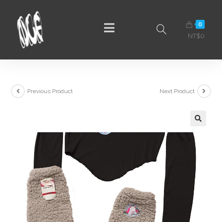
0
NT$
0
Previous Product
Next Product