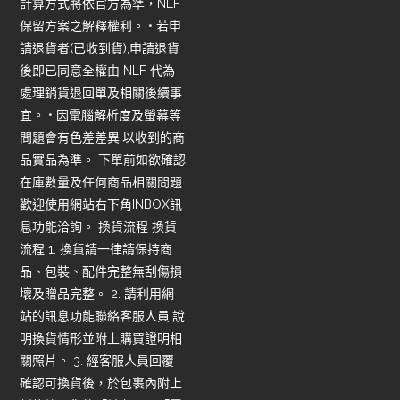
計算方式將依官方為準，NLF
保留方案之解釋權利。 • 若申
請退貨者(已收到貨),申請退貨
後即已同意全權由 NLF 代為
處理銷貨退回單及相關後續事
宜。 • 因電腦解析度及螢幕等
問題會有色差差異,以收到的商
品實品為準。 下單前如欲確認
在庫數量及任何商品相關問題
歡迎使用網站右下角INBOX訊
息功能洽詢。 換貨流程 換貨
流程 1. 換貨請一律請保持商
品、包裝、配件完整無刮傷損
壞及贈品完整。 2. 請利用網
站的訊息功能聯絡客服人員,說
明換貨情形並附上購買證明相
關照片。 3. 經客服人員回覆
確認可換貨後，於包裹內附上