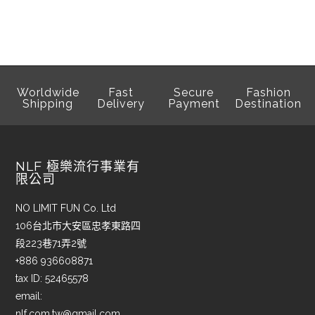
Worldwide
Fast
Secure
Fashion
Shipping
Delivery
Payment
Destination
NLF 極樂流行事業有
限公司
NO LIMIT FUN Co. Ltd
106台北市大安區忠孝東路四
段223巷71弄2號
+886 936608871
tax ID: 52465578
email:
nlf.com.tw@gmail.com