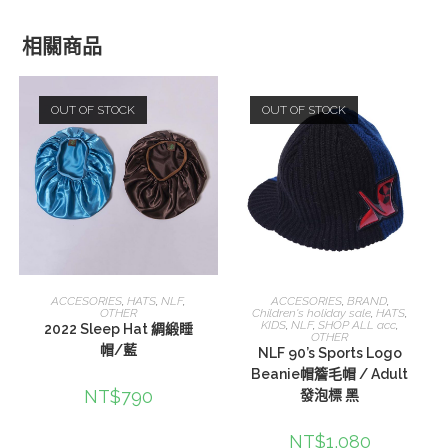
相關商品
OUT OF STOCK
OUT OF STOCK
查看內容
查看內容
ACCESORIES
,
HATS
,
NLF
,
ACCESORIES
,
BRAND
,
OTHER
Children's holiday sale
,
HATS
,
KIDS
,
NLF
,
SHOP ALL acc
,
2022 Sleep Hat 綢緞睡
OTHER
帽/藍
NLF 90’s Sports Logo
Beanie帽簷毛帽 / Adult
NT$
790
發泡標 黑
NT$
1,080