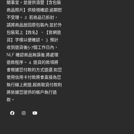
關事宜。並提供清楚【含包裝
商品照片】供檢視確認,逾期恕
不受理。 2. 若商品已拆封，
請將商品放回原包裝內,並於外
包裝寫上【姓名】、【官網退
貨】字樣以便確認。 3. 預計
收到退貨後5-7個工作日內，
NLF 確認商品無誤後,將處理
退款程序。 4. 退貨的款項將
會根據您付款的方式退還,如您
使用信用卡付款將會直接為您
執行線上刷退,超商取貨付款則
將依據您提供的帳戶執行退
款。