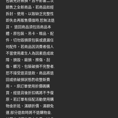
包裝完好無損，且不影響二次
銷售之全新商品，若商品如經
拆封、使用、以致缺乏完整性
即失去再販售價值時,恕無法退
貨。 退回商品須包括商品本
體，原包裝、吊卡、贈品、配
件，切勿毀損原包裝或遺漏任
何配件，若商品因消費者個人
不當使用產生人為因素造成故
障、損毀、磨損、擦傷、刮
傷、髒污、包裝破損不完整者,
恕不接受退貨退款，商品將退
回或依破損狀態酌收整新費
用。 • 原訂單使用折價碼購
買，經退貨後折扣碼將不予復
原。若訂單有搭配活動使用購
物金折抵、滿額折價、滿額免
運,部分退款時將不退購物金,