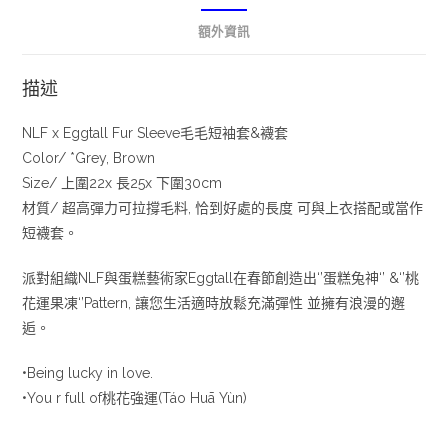
額外資訊
描述
NLF x Eggtall Fur Sleeve毛毛短袖套&襪套
Color/ *Grey, Brown
Size/ 上圍22x 長25x 下圍30cm
材質/ 超高彈力可拉撐毛料, 恰到好處的長度 可與上衣搭配或當作
短襪套。
派對組織NLF與蛋糕藝術家Eggtall在春節創造出‘’蛋糕兔神‘’ &‘’桃
花運果凍‘’Pattern, 讓您生活適時放鬆充滿彈性 並擁有浪漫的邂
逅。
•Being lucky in love.
•You r full of桃花強運(Táo Huā Yùn)