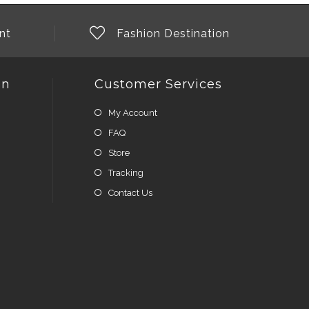
nt
Fashion Destination
on
Customer Services
My Account
FAQ
Store
Tracking
Contact Us