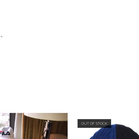
型。
OUT OF STOCK