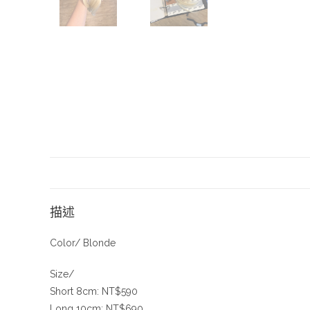
描述
Color/ Blonde
Size/
Short 8cm: NT$590
Long 10cm: NT$690