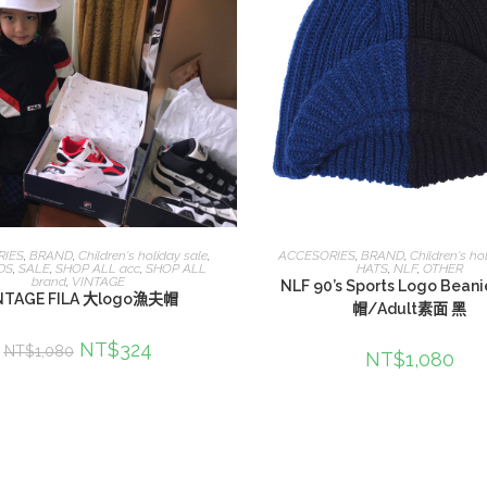
加入購物車
查看內容
RIES
,
BRAND
,
Children's holiday sale
,
ACCESORIES
,
BRAND
,
Children's ho
DS
,
SALE
,
SHOP ALL acc
,
SHOP ALL
HATS
,
NLF
,
OTHER
brand
,
VINTAGE
NLF 90’s Sports Logo Bea
NTAGE FILA 大logo漁夫帽
帽/Adult素面 黑
NT$
324
NT$
1,080
NT$
1,080