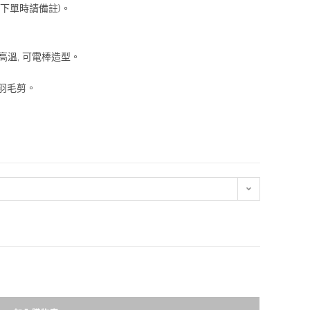
(下單時請備註)。
度以下高溫, 可電棒造型。
t羽毛剪。