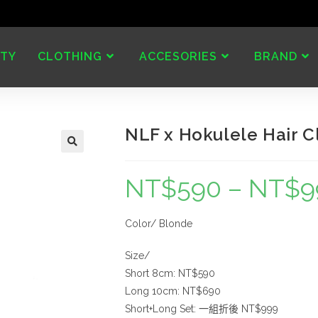
TY
CLOTHING
ACCESORIES
BRAND
NLF x Hokulele Hai
NT$
590
–
NT$
9
Color/ Blonde
Size/
Short 8cm: NT$590
Long 10cm: NT$690
Short+Long Set: 一組折後 NT$999