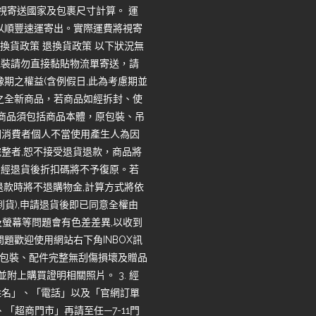
將視寄送國家及包裹尺寸計算。 運
一律以順豐速運寄出。實際運費將視寄
換貨政策 退換貨政策 以下狀況無
包裝請勿直接黏貼物流單寄送，請
期之權益(含例假日,此為考慮期並
之全新商品，若商品如經拆封、使
回商品須包括商品本體，原包裝、吊
因消費者個人不當使用產生人為因
整者,恕不接受退貨退款，商品將
，經退貨後折扣碼將不予復原。若
退款時將不退購物金,計算方式將依
收到貨),申請退貨後即已同意全權由
度及螢幕等問題會有色差差異,以收到
題歡迎使用網站右下角INBOX訊
品、包裝、配件完整無刮傷損壞及贈品
並附上購買證明相關照片。 3. 經
姓名」、「電話」以及「官網訂單
「超商門市」再請至任—7-11門