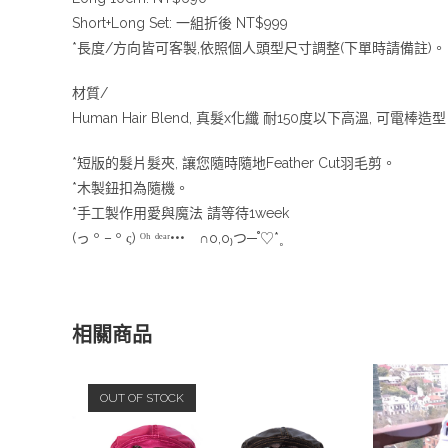
Short+Long Set: 一組折後 NT$999
*長度/方向皆可客製,依照個人頭型尺寸調整(下單時請備註)。
材質/
Human Hair Blend, 真髮x化纖 耐150度以下高溫, 可電棒造
*短版的髮片髮夾, 讓您隨時隨地Feather Cut羽毛剪。
*木製鈕扣為隨機。
*手工製作用愛與魔法 請等待1week
(っ º – º ς) ᴼʰ ᵈᵉᵃʳ••• ∩o,o₎つ─˚♡*˳
相關商品
OUT OF STOCK