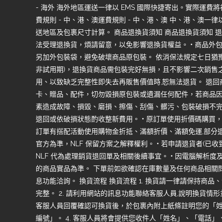
- 海外 海外地區運送一律以 EMS 國際快捷寄出。實際運費
費規則 - 中、港、澳運費規則 - 中、港、澳 中、港、澳
送地區及包裹尺寸計算。 商品退換貨須知 商品退換貨須知 退
法受理退換貨，煩請留意，以免影響退換貨權益。 • 商品外
另加外包裝袋，避免破壞商品原包裝。 依消保法規定七日猶豫
非試用期)，退換貨商品需包裝完好無損，且不影響二次銷售
用、以致缺乏完整性即失去再販售價值時,恕無法退貨。 退
卡、贈品、配件，切勿毀損原包裝或遺漏任何配件，若商品
素造成故障、損毀、磨損、擦傷、刮傷、髒污、包裝破損不完
退回或依破損狀態酌收整新費用。 • 原訂單使用折價碼購買
訂單有搭配活動使用購物金折抵、滿額折價、滿額免運,部分
官方為準，NLF 保留方案之解釋權利。 • 若申請退貨者(已
NLF 代為處理銷貨退回單及相關後續事宜。 • 因電腦解析
的商品實品為準。 下單前如欲確認在庫數量及任何商品相關問
息功能洽詢。 換貨流程 換貨流程 1. 換貨請一律請保持商
完整。 2. 請利用網站的訊息功能聯絡客服人員,說明換貨情形
客服人員回覆確認可換貨後，於包裹內附上紙條註明您的「
編號」。 4. 客服人員將會提供您收件人「姓名」、「電話」、