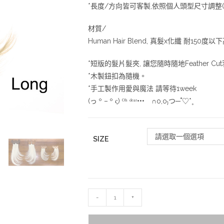
*長度/方向皆可客製,依照個人頭型尺寸調整
材質/
Human Hair Blend, 真髮x化纖 耐150
*短版的髮片髮夾, 讓您隨時隨地Feather Cu
*木製鈕扣為隨機。
*手工製作用愛與魔法 請等待1week
(っ º – º ς) ᴼʰ ᵈᵉᵃʳ••• ∩o,o₎つ─˚♡*˳
請選取一個選項
SIZE
-
+