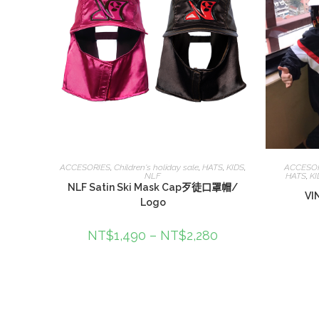
選擇規格
ACCESORIES
,
Children's holiday sale
,
HATS
,
KIDS
,
ACCESO
NLF
HATS
,
KI
NLF Satin Ski Mask Cap歹徒口罩帽/
VI
Logo
NT$
1,490
–
NT$
2,280