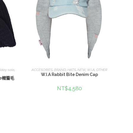
查看內容
liday sale
,
ACCESORIES
,
BRAND
,
HATS
,
NEW
,
W.I.A
,
OTHER
W.I.A Rabbit Bite Denim Cap
nie帽簷毛
NT$
4,580