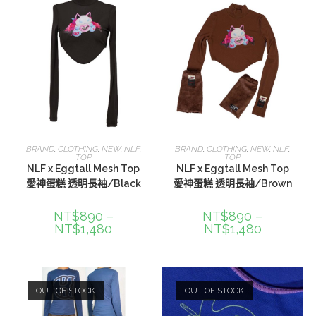
選擇規格
選擇規格
BRAND
,
CLOTHING
,
NEW
,
NLF
,
BRAND
,
CLOTHING
,
NEW
,
NLF
,
TOP
TOP
NLF x Eggtall Mesh Top
NLF x Eggtall Mesh Top
愛神蛋糕 透明長袖/Black
愛神蛋糕 透明長袖/Brown
NT$
890
–
NT$
890
–
NT$
1,480
NT$
1,480
OUT OF STOCK
OUT OF STOCK