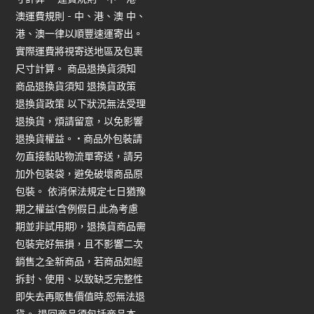
澳運費規則 - 中、港、澳 中、
港、澳一律以順豐速運寄出。
實際運費將視寄送地區及包裹
尺寸計算。 商品退換貨須知
商品退換貨須知 退換貨政策
退換貨政策 以下狀況無法受理
退換貨，煩請留意，以免影響
退換貨權益。 • 商品外包裝請
勿直接黏貼物流單寄送，請另
加外包裝袋，避免破壞商品原
包裝。 依消保法規定七日猶豫
期之權益(含例假日,此為考慮
期並非試用期)，退換貨商品需
包裝完好無損，且不影響二次
銷售之全新商品，若商品如經
拆封、使用、以致缺乏完整性
即失去再販售價值時,恕無法退