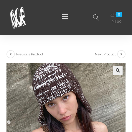
0
NT$
0
Previous Product
Next Product