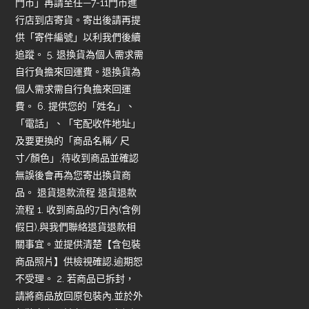
門市」再請至任—7-11門市進
行店到店寄貨。寄出後請再提
供「寄件編號」以利我們後續
追蹤。 5. 退換貨為個人需求需
自行負擔來回運費。退換貨為
個人需求需自行負擔來回運
費。 6. 提供您的「姓名」、
「電話」、「宅配收件地址」
及要更換的「商品名稱/ 尺
寸/顏色」,待收到商品並確認
無誤後會再為您寄出換貨商
品。 退貨退款流程 退貨退款
流程 1. 收到商品的7日內(含例
假日),與我們聯絡退貨退款相
關事宜。並提供清楚【含包裝
商品照片】供檢視確認,逾期恕
不受理。 2. 若商品已拆封，
請將商品放回原包裝內,並於外