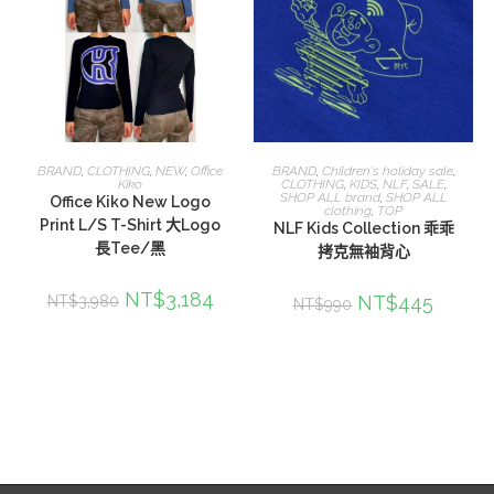
選擇規格
選擇規格
BRAND
,
CLOTHING
,
NEW
,
Office
BRAND
,
Children's holiday sale
,
Kiko
CLOTHING
,
KIDS
,
NLF
,
SALE
,
SHOP ALL brand
,
SHOP ALL
Office Kiko New Logo
clothing
,
TOP
Print L/S T-Shirt 大Logo
NLF Kids Collection 乖乖
長Tee/黑
拷克無袖背心
NT$
3,184
NT$
445
NT$
3,980
NT$
990