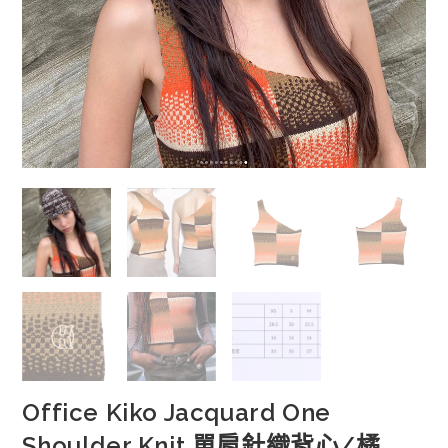
Office Kiko Jacquard One
Shoulder Knit 單肩針織背心/橘