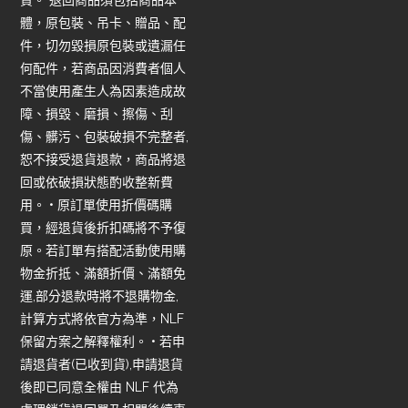
貨。 退回商品須包括商品本
體，原包裝、吊卡、贈品、配
件，切勿毀損原包裝或遺漏任
何配件，若商品因消費者個人
不當使用產生人為因素造成故
障、損毀、磨損、擦傷、刮
傷、髒污、包裝破損不完整者,
恕不接受退貨退款，商品將退
回或依破損狀態酌收整新費
用。 • 原訂單使用折價碼購
買，經退貨後折扣碼將不予復
原。若訂單有搭配活動使用購
物金折抵、滿額折價、滿額免
運,部分退款時將不退購物金,
計算方式將依官方為準，NLF
保留方案之解釋權利。 • 若申
請退貨者(已收到貨),申請退貨
後即已同意全權由 NLF 代為