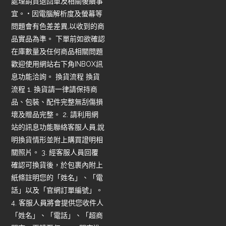
處理銷貨退回單及相關後續事
宜。 • 因電腦解析度及螢幕等
問題會有色差差異,以收到的商
品實品為準。 下單前如欲確認
在庫數量及任何商品相關問題
歡迎使用網站右下角INBOX訊
息功能洽詢。 換貨流程 換貨
流程 1. 換貨請一律請保持商
品、包裝、配件完整無刮傷損
壞及贈品完整。 2. 請利用網
站的訊息功能聯絡客服人員,說
明換貨情形並附上購買證明相
關照片。 3. 經客服人員回覆
確認可換貨後，於包裹內附上
紙條註明您的「姓名」、「電
話」以及「官網訂單編號」。
4. 客服人員將會提供您收件人
「姓名」、「電話」、「超商