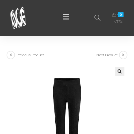
0
NT$
0
Previous Product
Next Product