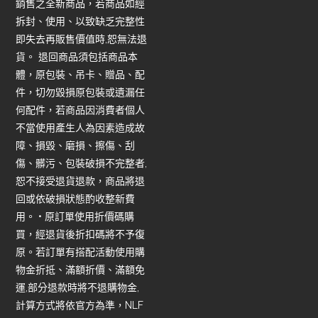
銷售之全新商品，若商品如經
拆封、使用、以致缺乏完整性
即失去再販售價值時,恕無法退
貨。 退回商品須包括商品本
體，原包裝、吊卡、贈品、配
件，切勿毀損原包裝或遺漏任
何配件，若商品因消費者個人
不當使用產生人為因素造成故
障、損毀、磨損、擦傷、刮
傷、髒污、包裝破損不完整者,
恕不接受退貨退款，商品將退
回或依破損狀態酌收整新費
用。 • 原訂單使用折價碼購
買，經退貨後折扣碼將不予復
原。若訂單有搭配活動使用購
物金折抵、滿額折價、滿額免
運,部分退款時將不退購物金,
計算方式將依官方為準，NLF