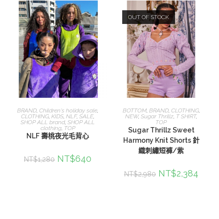
OUT OF STOCK
選擇規格
查看內容
BRAND
,
Children's holiday sale
,
BOTTOM
,
BRAND
,
CLOTHING
,
CLOTHING
,
KIDS
,
NLF
,
SALE
,
NEW
,
Sugar Thrillz
,
T SHIRT
,
SHOP ALL brand
,
SHOP ALL
TOP
clothing
,
TOP
Sugar Thrillz Sweet
NLF 壽桃夜光毛背心
Harmony Knit Shorts 針
織刺繡短褲/紫
NT$
640
NT$
1,280
NT$
2,384
NT$
2,980