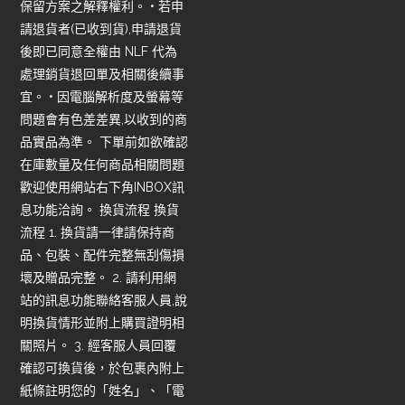
保留方案之解釋權利。 • 若申
請退貨者(已收到貨),申請退貨
後即已同意全權由 NLF 代為
處理銷貨退回單及相關後續事
宜。 • 因電腦解析度及螢幕等
問題會有色差差異,以收到的商
品實品為準。 下單前如欲確認
在庫數量及任何商品相關問題
歡迎使用網站右下角INBOX訊
息功能洽詢。 換貨流程 換貨
流程 1. 換貨請一律請保持商
品、包裝、配件完整無刮傷損
壞及贈品完整。 2. 請利用網
站的訊息功能聯絡客服人員,說
明換貨情形並附上購買證明相
關照片。 3. 經客服人員回覆
確認可換貨後，於包裹內附上
紙條註明您的「姓名」、「電