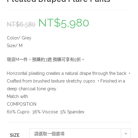
NT$
5,980
NT$
6,580
Color/ Grey
Size/ M
現貨M一件，預購約3週,預購可享有9折。
Horizontal pleating creates a natural drape through the back •
Crafted from brushed texture stretchy cupro • Finished in a
deep charcoal tone grey
Match with
COMPOSITION
60% Cupro 36% Viscose 5% Spandex
請選取一個選項
SIZE