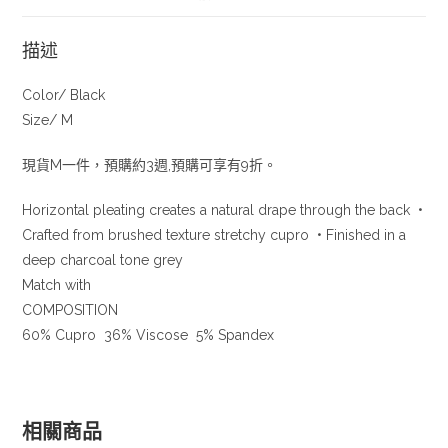
描述
Color/ Black
Size/ M
現貨M一件，預購約3週,預購可享有9折。
Horizontal pleating creates a natural drape through the back •
Crafted from brushed texture stretchy cupro • Finished in a
deep charcoal tone grey
Match with
COMPOSITION
60% Cupro 36% Viscose 5% Spandex
相關商品