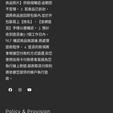
商品照片】供檢視確認,逾期恕
不受理。 2. 若商品已拆封，
請將商品放回原包裝內,並於外
包裝寫上【姓名】、【官網退
貨】字樣以便確認。 3. 預計
收到退貨後5-7個工作日內，
NLF 確認商品無誤後,將處理
退款程序。 4. 退貨的款項將
會根據您付款的方式退還,如您
使用信用卡付款將會直接為您
執行線上刷退,超商取貨付款則
將依據您提供的帳戶執行退
款。
Policy & Provision