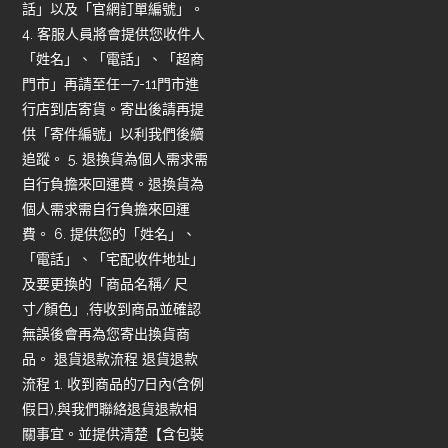
話」以及「官網訂單編號」。
4. 客服人員將會提供您收件人
「姓名」、「電話」、「超商
門市」再請至任—7-11門市進
行店到店寄貨。寄出後請再提
供「寄件編號」以利我們後續
追蹤。 5. 退換貨為個人需求需
自行負擔來回運費。退換貨為
個人需求需自行負擔來回運
費。 6. 提供您的「姓名」、
「電話」、「宅配收件地址」
及要更換的「商品名稱/ 尺
寸/顏色」,待收到商品並確認
無誤後會再為您寄出換貨商
品。 退貨退款流程 退貨退款
流程 1. 收到商品的7日內(含例
假日),與我們聯絡退貨退款相
關事宜。並提供清楚【含包裝