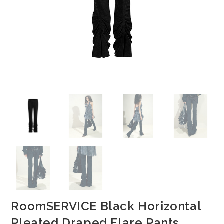
RoomSERVICE Black Horizontal
Pleated Draped Flare Pants