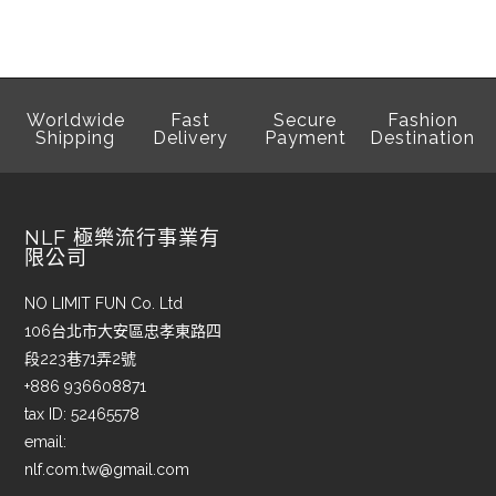
Worldwide
Fast
Secure
Fashion
Shipping
Delivery
Payment
Destination
NLF 極樂流行事業有
限公司
NO LIMIT FUN Co. Ltd
106台北市大安區忠孝東路四
段223巷71弄2號
+886 936608871
tax ID: 52465578
email:
nlf.com.tw@gmail.com