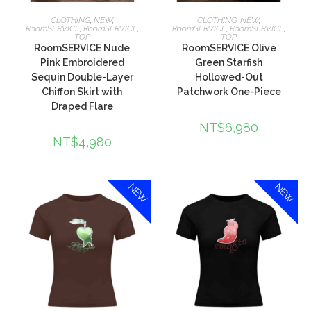
加入購物車
加入購物車
CLOTHING
,
NEW
,
CLOTHING
,
NEW
,
RoomSERVICE
,
RoomSERVICE
,
RoomSERVICE
,
RoomSERVICE
,
TOP
TOP
RoomSERVICE Nude
RoomSERVICE Olive
Pink Embroidered
Green Starfish
Sequin Double-Layer
Hollowed-Out
Chiffon Skirt with
Patchwork One-Piece
Draped Flare
NT$
6,980
NT$
4,980
NEW
NEW