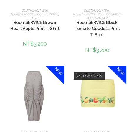
選擇規格
選擇規格
CLOTHING
,
NEW
,
CLOTHING
,
NEW
,
RoomSERVICE
,
RoomSERVICE
,
RoomSERVICE
,
RoomSERVICE
,
TOP
TOP
,
VINTAGE
RoomSERVICE Brown
RoomSERVICE Black
Heart Apple Print T-Shirt
Tomato Goddess Print
T-Shirt
NT$
3,200
NT$
3,200
NEW
NEW
OUT OF STOCK
選擇規格
選擇規格