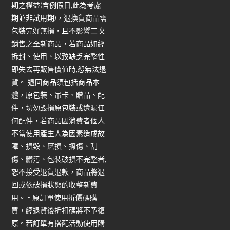
期之權益(含例假日,此為考慮
期並非試用期)，退換貨商品需
包裝完好無損，且不影響二次
銷售之全新商品，若商品如經
拆封、使用、以致缺乏完整性
即失去再販售價值時,恕無法退
貨。 退回商品須包括商品本
體，原包裝、吊卡、贈品、配
件，切勿毀損原包裝或遺漏任
何配件，若商品因消費者個人
不當使用產生人為因素造成故
障、損毀、磨損、擦傷、刮
傷、髒污、包裝破損不完整者,
恕不接受退貨退款，商品將退
回或依破損狀態酌收整新費
用。 • 原訂單使用折價碼購
買，經退貨後折扣碼將不予復
原。若訂單有搭配活動使用購