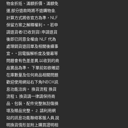
物金折抵、滿額折價、滿額免
運,部分退款時將不退購物金,
計算方式將依官方為準，NLF
保留方案之解釋權利。 • 若申
請退貨者(已收到貨),申請退貨
後即已同意全權由 NLF 代為
處理銷貨退回單及相關後續事
宜。 • 因電腦解析度及螢幕等
問題會有色差差異,以收到的商
品實品為準。 下單前如欲確認
在庫數量及任何商品相關問題
歡迎使用網站右下角INBOX訊
息功能洽詢。 換貨流程 換貨
流程 1. 換貨請一律請保持商
品、包裝、配件完整無刮傷損
壞及贈品完整。 2. 請利用網
站的訊息功能聯絡客服人員,說
明換貨情形並附上購買證明相