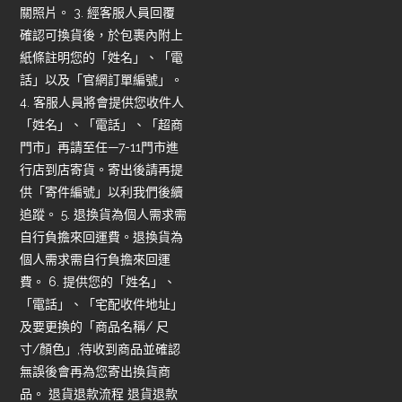
關照片。 3. 經客服人員回覆
確認可換貨後，於包裹內附上
紙條註明您的「姓名」、「電
話」以及「官網訂單編號」。
4. 客服人員將會提供您收件人
「姓名」、「電話」、「超商
門市」再請至任—7-11門市進
行店到店寄貨。寄出後請再提
供「寄件編號」以利我們後續
追蹤。 5. 退換貨為個人需求需
自行負擔來回運費。退換貨為
個人需求需自行負擔來回運
費。 6. 提供您的「姓名」、
「電話」、「宅配收件地址」
及要更換的「商品名稱/ 尺
寸/顏色」,待收到商品並確認
無誤後會再為您寄出換貨商
品。 退貨退款流程 退貨退款