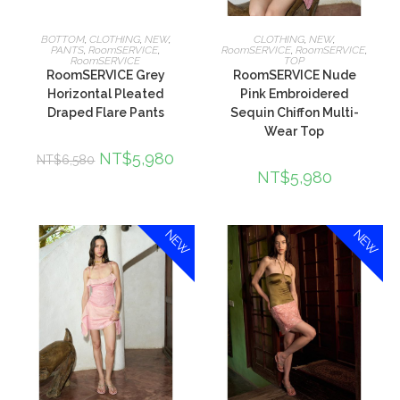
選擇規格
加入購物車
BOTTOM
,
CLOTHING
,
NEW
,
CLOTHING
,
NEW
,
PANTS
,
RoomSERVICE
,
RoomSERVICE
,
RoomSERVICE
,
RoomSERVICE
TOP
RoomSERVICE Grey
RoomSERVICE Nude
Horizontal Pleated
Pink Embroidered
Draped Flare Pants
Sequin Chiffon Multi-
Wear Top
NT$
5,980
NT$
6,580
NT$
5,980
NEW
NEW