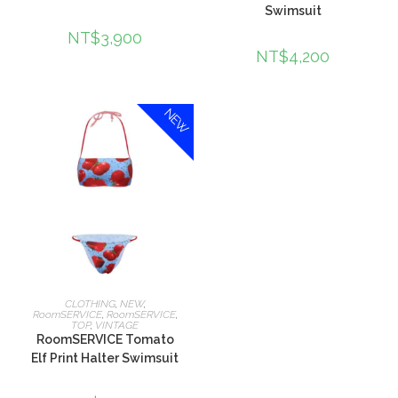
Swimsuit
NT$
3,900
NT$
4,200
NEW
選擇規格
CLOTHING
,
NEW
,
RoomSERVICE
,
RoomSERVICE
,
TOP
,
VINTAGE
RoomSERVICE Tomato
Elf Print Halter Swimsuit