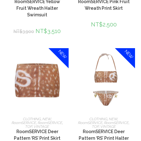
RoomSERVICE Yellow
RoomSERVICE Pink Fruit
Fruit Wreath Halter
Wreath Print Skirt
Swimsuit
NT$
2,500
NT$
3,510
NT$
3,900
NEW
NEW
選擇規格
選擇規格
CLOTHING
,
NEW
,
CLOTHING
,
NEW
,
RoomSERVICE
,
RoomSERVICE
,
RoomSERVICE
,
RoomSERVICE
,
TOP
,
VINTAGE
TOP
,
VINTAGE
RoomSERVICE Deer
RoomSERVICE Deer
Pattern ‘RS’ Print Skirt
Pattern ‘RS’ Print Halter