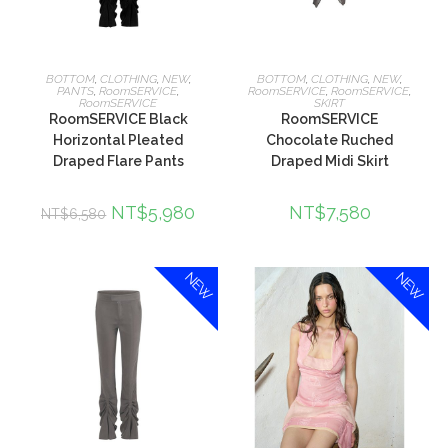
選擇規格
選擇規格
BOTTOM
,
CLOTHING
,
NEW
,
BOTTOM
,
CLOTHING
,
NEW
,
PANTS
,
RoomSERVICE
,
RoomSERVICE
,
RoomSERVICE
,
RoomSERVICE
SKIRT
RoomSERVICE Black
RoomSERVICE
Horizontal Pleated
Chocolate Ruched
Draped Flare Pants
Draped Midi Skirt
NT$
5,980
NT$
7,580
NT$
6,580
NEW
NEW