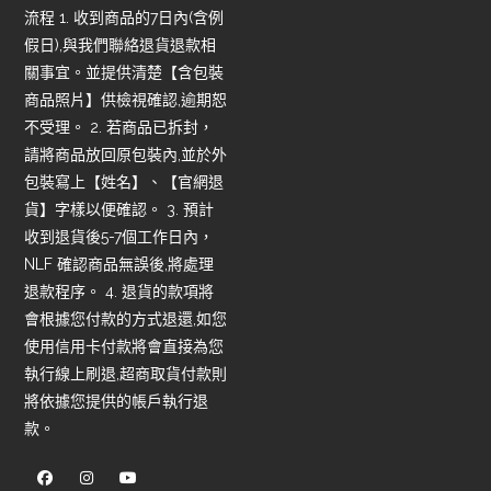
流程 1. 收到商品的7日內(含例
假日),與我們聯絡退貨退款相
關事宜。並提供清楚【含包裝
商品照片】供檢視確認,逾期恕
不受理。 2. 若商品已拆封，
請將商品放回原包裝內,並於外
包裝寫上【姓名】、【官網退
貨】字樣以便確認。 3. 預計
收到退貨後5-7個工作日內，
NLF 確認商品無誤後,將處理
退款程序。 4. 退貨的款項將
會根據您付款的方式退還,如您
使用信用卡付款將會直接為您
執行線上刷退,超商取貨付款則
將依據您提供的帳戶執行退
款。