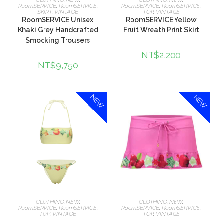
CLOTHING
,
NEW
,
CLOTHING
,
NEW
,
RoomSERVICE
,
RoomSERVICE
,
RoomSERVICE
,
RoomSERVICE
,
SKIRT
,
VINTAGE
TOP
,
VINTAGE
RoomSERVICE Unisex
RoomSERVICE Yellow
Khaki Grey Handcrafted
Fruit Wreath Print Skirt
Smocking Trousers
NT$
2,200
NT$
9,750
NEW
NEW
選擇規格
選擇規格
CLOTHING
,
NEW
,
CLOTHING
,
NEW
,
RoomSERVICE
,
RoomSERVICE
,
RoomSERVICE
,
RoomSERVICE
,
TOP
,
VINTAGE
TOP
,
VINTAGE