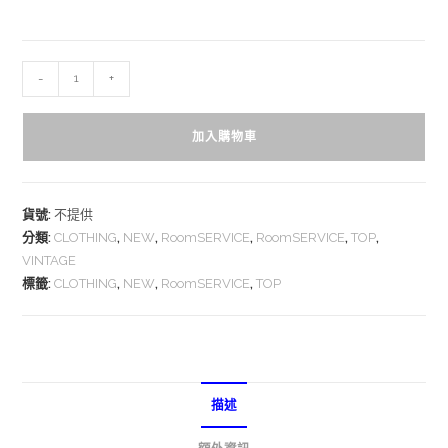
-
+
加入購物車
貨號:
不提供
分類:
CLOTHING
,
NEW
,
RoomSERVICE
,
RoomSERVICE
,
TOP
,
VINTAGE
標籤:
CLOTHING
,
NEW
,
RoomSERVICE
,
TOP
描述