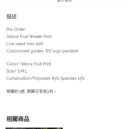
額外資訊
描述
Pre-Order
Yellow Fruit Wreath Print
Low-waist mini skirt
Customized golden ‘RS’ logo pendent
Color/ Yellow Fruit Print
Size/ S,M,L
Composition/Polyester 85% Spandex 15%
預購約3週, 預購可享有9折。
相關商品