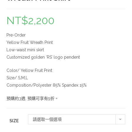
NT$
2,200
Pre-Order
Yellow Fruit Wreath Print
Low-waist mini skirt
Customized golden ‘RS’ logo pendent
Color/ Yellow Fruit Print
Size/ S,M,L
Composition/Polyester 85% Spandex 15%
預購約3週, 預購可享有9折。
請選取一個選項
SIZE