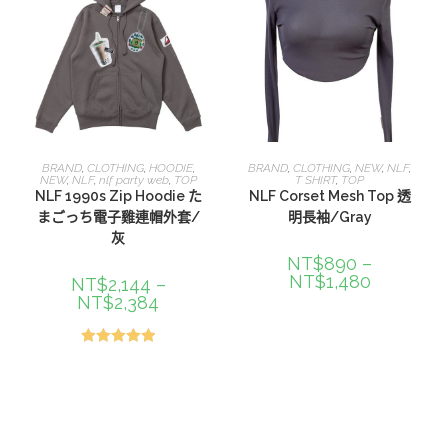
選擇規格
選擇規格
BRAND
,
CLOTHING
,
HOODIE
,
BRAND
,
CLOTHING
,
NEW
,
NLF
,
NEW
,
NLF
,
nlf party web
,
TOP
T SHIRT
,
TOP
NLF 1990s Zip Hoodie た
NLF Corset Mesh Top 透
まごっち電子雞連帽外套/
明長袖/Gray
灰
NT$
890
–
NT$
1,480
NT$
2,144
–
NT$
2,384
評分
5.00
滿分 5