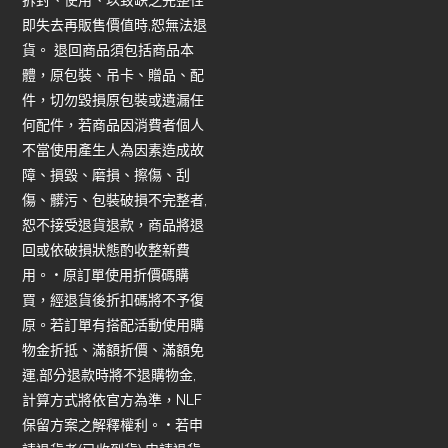
拆封、使用、以致缺乏完整性
即失去再販售價值時,恕無法退
貨。 退回商品須包括商品本
體，原包裝、吊卡、贈品、配
件，切勿毀損原包裝或遺漏任
何配件，若商品因消費者個人
不當使用產生人為因素造成故
障、損毀、磨損、擦傷、刮
傷、髒污、包裝破損不完整者,
恕不接受退貨退款，商品將退
回或依破損狀態酌收整新費
用。 • 原訂單使用折價碼購
買，經退貨後折扣碼將不予復
原。若訂單有搭配活動使用購
物金折抵、滿額折價、滿額免
運,部分退款時將不退購物金,
計算方式將依官方為準，NLF
保留方案之解釋權利。 • 若申