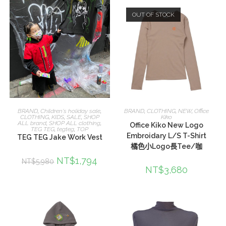
OUT OF STOCK
選擇規格
選擇規格
BRAND
,
Children's holiday sale
,
BRAND
,
CLOTHING
,
NEW
,
Office
CLOTHING
,
KIDS
,
SALE
,
SHOP
Kiko
ALL brand
,
SHOP ALL clothing
,
Office Kiko New Logo
TEG TEG
,
tegteg
,
TOP
Embroidary L/S T-Shirt
TEG TEG Jake Work Vest
橘色小Logo長Tee/咖
NT$
1,794
NT$
5,980
NT$
3,680