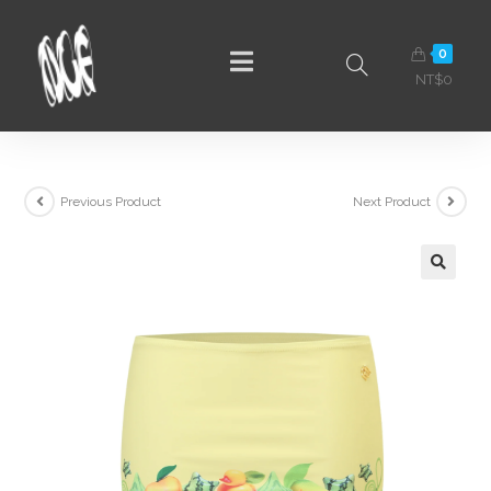
0
NT$
0
Previous Product
Next Product