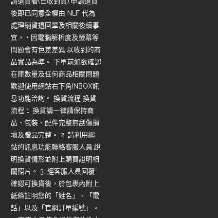
請退貨者(已收到貨),申請退貨
後即已同意全權由 NLF 代為
處理銷貨退回單及相關後續事
宜。 • 因電腦解析度及螢幕等
問題會有色差差異,以收到的商
品實品為準。 下單前如欲確認
在庫數量及任何商品相關問題
歡迎使用網站右下角INBOX訊
息功能洽詢。 換貨流程 換貨
流程 1. 換貨請一律請保持商
品、包裝、配件完整無刮傷損
壞及贈品完整。 2. 請利用網
站的訊息功能聯絡客服人員,說
明換貨情形並附上購買證明相
關照片。 3. 經客服人員回覆
確認可換貨後，於包裹內附上
紙條註明您的「姓名」、「電
話」以及「官網訂單編號」。