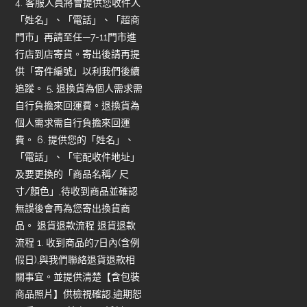
4. 客服人員將會提供您收件人
「姓名」、「電話」、「超商
門市」再請至任—7-11門市進
行店到店寄貨。寄出後請再提
供「寄件編號」以利我們後續
追蹤。 5. 退換貨為個人需求需
自行負擔來回運費。退換貨為
個人需求需自行負擔來回運
費。 6. 提供您的「姓名」、
「電話」、「宅配收件地址」
及要更換的「商品名稱/ 尺
寸/顏色」,待收到商品並確認
無誤後會再為您寄出換貨商
品。 退貨退款流程 退貨退款
流程 1. 收到商品的7日內(含例
假日),與我們聯絡退貨退款相
關事宜。並提供清楚【含包裝
商品照片】供檢視確認,逾期恕