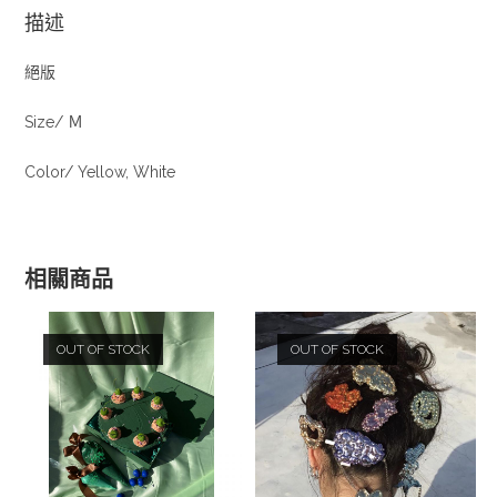
描述
絕版
Size/ Ｍ
Color/ Yellow, White
相關商品
OUT OF STOCK
OUT OF STOCK