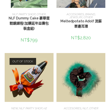
查看內容
查看內容
NLF PARTY SHOP
,
OTHER
ACCESORIES
,
BRAND
,
JEWELRY
,
OTHER
NLF Dummy Cake 豪華蛋
Meltedpotato Adolf 流蘇
糕鏡課程(加購延年益壽包
單邊耳環
裝盒組)
NT$
2,820
NT$
799
OUT OF STOCK
選擇規格
選擇規格
NEW
,
NLF PARTY SHOP
,
nlf
ACCESORIES
,
NLF
,
OTHER