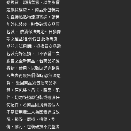
退換貨，煩請留意，以免影響
退換貨權益。 • 商品外包裝請
勿直接黏貼物流單寄送，請另
加外包裝袋，避免破壞商品原
包裝。 依消保法規定七日猶豫
期之權益(含例假日,此為考慮
期並非試用期)，退換貨商品需
包裝完好無損，且不影響二次
銷售之全新商品，若商品如經
拆封、使用、以致缺乏完整性
即失去再販售價值時,恕無法退
貨。 退回商品須包括商品本
體，原包裝、吊卡、贈品、配
件，切勿毀損原包裝或遺漏任
何配件，若商品因消費者個人
不當使用產生人為因素造成故
障、損毀、磨損、擦傷、刮
傷、髒污、包裝破損不完整者,