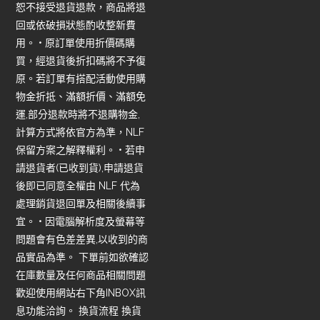
恕不接受退貨退款，商品將退
回或依破損狀態酌收整新費
用。 • 原訂單使用折價碼購
買，經退貨後折扣碼將不予復
原。若訂單有搭配活動使用購
物金折抵、滿額折價、滿額免
運,部分退款時將不退購物金,
計算方式將依官方為準，NLF
保留方案之解釋權利。 • 若申
請退貨者(已收到貨),申請退貨
後即已同意全權由 NLF 代為
處理銷貨退回單及相關後續事
宜。 • 因電腦解析度及螢幕等
問題會有色差差異,以收到的商
品實品為準。 下單前如欲確認
在庫數量及任何商品相關問題
歡迎使用網站右下角INBOX訊
息功能洽詢。 換貨流程 換貨