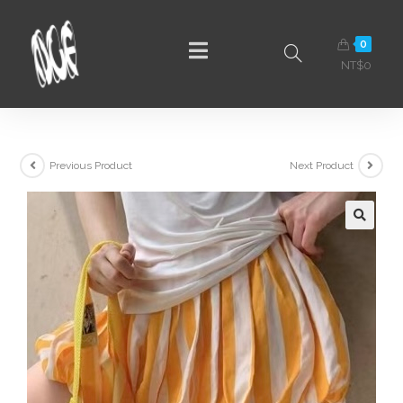
0
NT$
0
Previous Product
Next Product