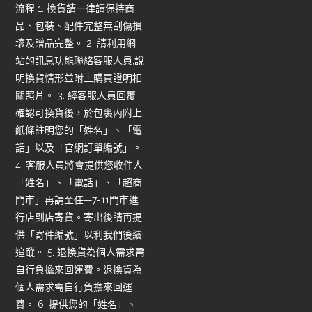
流程 1. 換貨請一律請保持商
品、包裝、配件完整無刮傷損
壞及贈品完整。 2. 請利用網
站的訊息功能聯絡客服人員,說
明換貨情形並附上購買證明相
關照片。 3. 經客服人員回覆
確認可換貨後，於包裹內附上
紙條註明您的「姓名」、「電
話」以及「官網訂單編號」。
4. 客服人員將會提供您收件人
「姓名」、「電話」、「超商
門市」再請至任—7-11門市進
行店到店寄貨。寄出後請再提
供「寄件編號」以利我們後續
追蹤。 5. 退換貨為個人需求需
自行負擔來回運費。退換貨為
個人需求需自行負擔來回運
費。 6. 提供您的「姓名」、