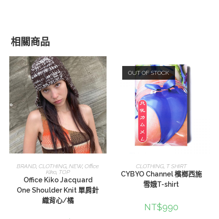
相關商品
OUT OF STOCK
加入購物車
選擇規格
BRAND
,
CLOTHING
,
NEW
,
Office
CLOTHING
,
T SHIRT
Kiko
,
TOP
CYBYO Channel 檳榔西施
Office Kiko Jacquard
雪娥T-shirt
One Shoulder Knit 單肩針
織背心/橘
NT$
990