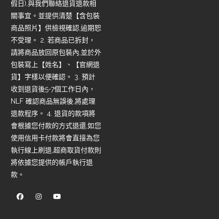
假日),與我們聯絡退貨退款相
關事宜。並提供清楚【含包裝
商品照片】供檢視確認,逾期恕
不受理。 2. 若商品已拆封，
請將商品放回原包裝內,並於外
包裝寫上【姓名】、【官網退
貨】字樣以便確認。 3. 預計
收到退貨後5-7個工作日內，
NLF 確認商品無誤後,將處理
退款程序。 4. 退貨的款項將
會根據您付款的方式退還,如您
使用信用卡付款將會直接為您
執行線上刷退,超商取貨付款則
將依據您提供的帳戶執行退
款。