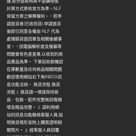
運,部分退款時將不退購物金,
計算方式將依官方為準，NLF
保留方案之解釋權利。 • 若申
請退貨者(已收到貨),申請退貨
後即已同意全權由 NLF 代為
處理銷貨退回單及相關後續事
宜。 • 因電腦解析度及螢幕等
問題會有色差差異,以收到的商
品實品為準。 下單前如欲確認
在庫數量及任何商品相關問題
歡迎使用網站右下角INBOX訊
息功能洽詢。 換貨流程 換貨
流程 1. 換貨請一律請保持商
品、包裝、配件完整無刮傷損
壞及贈品完整。 2. 請利用網
站的訊息功能聯絡客服人員,說
明換貨情形並附上購買證明相
關照片。 3. 經客服人員回覆