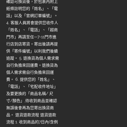
確認可換貨後，於包裹內附上
紙條註明您的「姓名」、「電
話」以及「官網訂單編號」。
4. 客服人員將會提供您收件人
「姓名」、「電話」、「超商
門市」再請至任—7-11門市進
行店到店寄貨。寄出後請再提
供「寄件編號」以利我們後續
追蹤。 5. 退換貨為個人需求需
自行負擔來回運費。退換貨為
個人需求需自行負擔來回運
費。 6. 提供您的「姓名」、
「電話」、「宅配收件地址」
及要更換的「商品名稱/ 尺
寸/顏色」,待收到商品並確認
無誤後會再為您寄出換貨商
品。 退貨退款流程 退貨退款
流程 1. 收到商品的7日內(含例