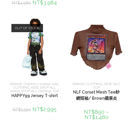
NT$
3,984
NT$
4,980
OUT OF STOCK
選擇規格
選擇規格
BRAND
,
Children's holiday sale
,
BRAND
,
CLOTHING
,
NEW
,
NLF
,
CLOTHING
,
KIDS
,
SHOP ALL
TOP
brand
,
SHOP ALL clothing
,
TOP
NLF Corset Mesh Tee紗
HAPPY99 Jersey T-shirt
網短袖/ Brown蘋果炎
NT$
2,995
NT$
5,990
NT$
890
–
NT$
1,480