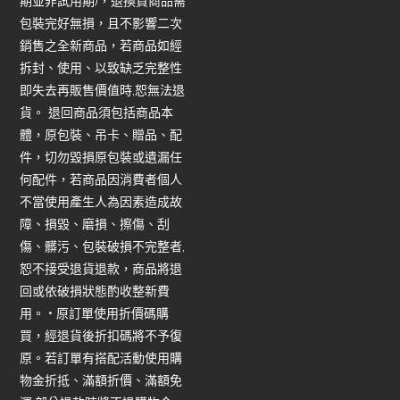
期並非試用期)，退換貨商品需
包裝完好無損，且不影響二次
銷售之全新商品，若商品如經
拆封、使用、以致缺乏完整性
即失去再販售價值時,恕無法退
貨。 退回商品須包括商品本
體，原包裝、吊卡、贈品、配
件，切勿毀損原包裝或遺漏任
何配件，若商品因消費者個人
不當使用產生人為因素造成故
障、損毀、磨損、擦傷、刮
傷、髒污、包裝破損不完整者,
恕不接受退貨退款，商品將退
回或依破損狀態酌收整新費
用。 • 原訂單使用折價碼購
買，經退貨後折扣碼將不予復
原。若訂單有搭配活動使用購
物金折抵、滿額折價、滿額免