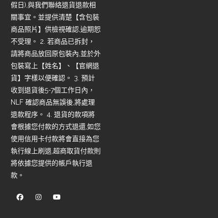
假日),與我們聯絡退貨退款相
關事宜。並提供清楚【含包裝
商品照片】供檢視確認,逾期恕
不受理。 2. 若商品已拆封，
請將商品放回原包裝內,並於外
包裝寫上【姓名】、【官網退
貨】字樣以便確認。 3. 預計
收到退貨後5-7個工作日內，
NLF 確認商品無誤後,將處理
退款程序。 4. 退貨的款項將
會根據您付款的方式退還,如您
使用信用卡付款將會直接為您
執行線上刷退,超商取貨付款則
將依據您提供的帳戶執行退
款。