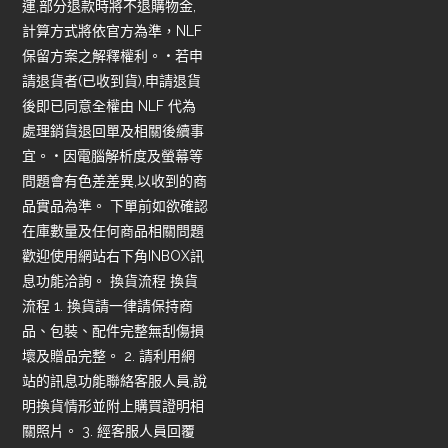
運,部分退款時將不退購物金,
計算方式將依官方為準，NLF
保留方案之解釋權利。 • 若申
請退貨者(已收到貨),申請退貨
後即已同意全權由 NLF 代為
處理銷貨退回單及相關後續事
宜。 • 因電腦解析度及螢幕等
問題會有色差差異,以收到的商
品實品為準。 下單前如欲確認
在庫數量及任何商品相關問題
歡迎使用網站右下角INBOX訊
息功能洽詢。 換貨流程 換貨
流程 1. 換貨請一律請保持商
品、包裝、配件完整無刮傷損
壞及贈品完整。 2. 請利用網
站的訊息功能聯絡客服人員,說
明換貨情形並附上購買證明相
關照片。 3. 經客服人員回覆