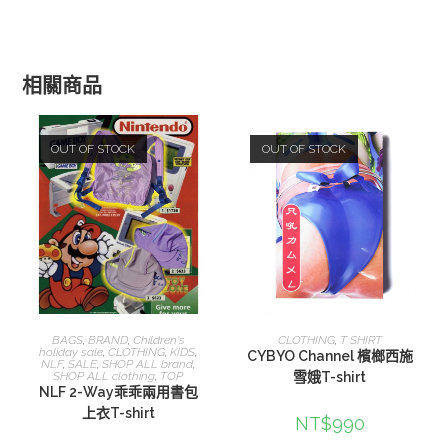
相關商品
OUT OF STOCK
OUT OF STOCK
選擇規格
選擇規格
BAGS
,
BRAND
,
Children's
CLOTHING
,
T SHIRT
holiday sale
,
CLOTHING
,
KIDS
,
CYBYO Channel 檳榔西施
NLF
,
SALE
,
SHOP ALL brand
,
SHOP ALL clothing
,
TOP
雪娥T-shirt
NLF 2-Way乖乖兩用書包
上衣T-shirt
NT$
990