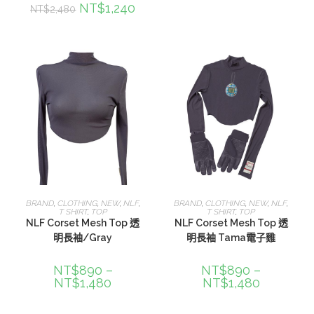
NT$
1,240
NT$
2,480
選擇規格
選擇規格
BRAND
,
CLOTHING
,
NEW
,
NLF
,
BRAND
,
CLOTHING
,
NEW
,
NLF
,
T SHIRT
,
TOP
T SHIRT
,
TOP
NLF Corset Mesh Top 透
NLF Corset Mesh Top 透
明長袖/Gray
明長袖 Tama電子雞
NT$
890
–
NT$
890
–
NT$
1,480
NT$
1,480