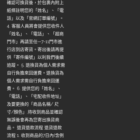
確認可換貨後，於包裹內附上
紙條註明您的「姓名」、「電
話」以及「官網訂單編號」。
4. 客服人員將會提供您收件人
「姓名」、「電話」、「超商
門市」再請至任—7-11門市進
行店到店寄貨。寄出後請再提
供「寄件編號」以利我們後續
追蹤。 5. 退換貨為個人需求需
自行負擔來回運費。退換貨為
個人需求需自行負擔來回運
費。 6. 提供您的「姓名」、
「電話」、「宅配收件地址」
及要更換的「商品名稱/ 尺
寸/顏色」,待收到商品並確認
無誤後會再為您寄出換貨商
品。 退貨退款流程 退貨退款
流程 1. 收到商品的7日內(含例