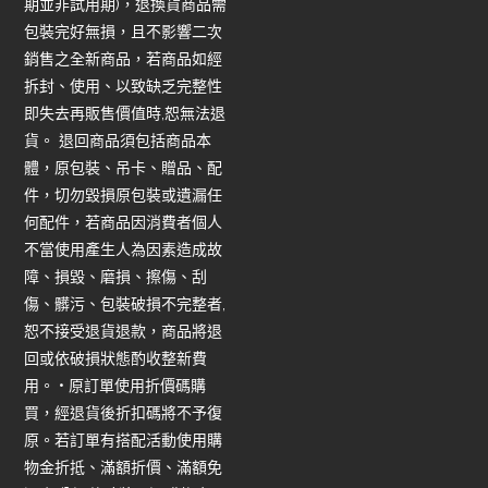
期並非試用期)，退換貨商品需
包裝完好無損，且不影響二次
銷售之全新商品，若商品如經
拆封、使用、以致缺乏完整性
即失去再販售價值時,恕無法退
貨。 退回商品須包括商品本
體，原包裝、吊卡、贈品、配
件，切勿毀損原包裝或遺漏任
何配件，若商品因消費者個人
不當使用產生人為因素造成故
障、損毀、磨損、擦傷、刮
傷、髒污、包裝破損不完整者,
恕不接受退貨退款，商品將退
回或依破損狀態酌收整新費
用。 • 原訂單使用折價碼購
買，經退貨後折扣碼將不予復
原。若訂單有搭配活動使用購
物金折抵、滿額折價、滿額免